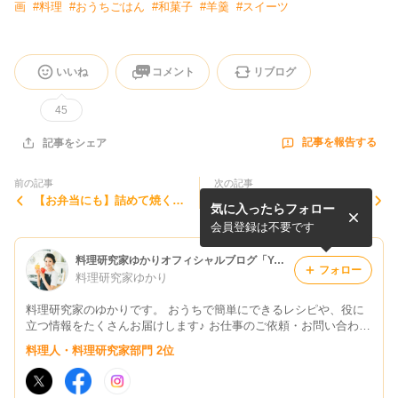
画
#
料理
#
おうちごはん
#
和菓子
#
羊羹
#
スイーツ
いいね
コメント
リブログ
45
記事を報告する
記事をシェア
前の記事
次の記事
【お弁当にも】詰めて焼くだ
【簡単！】大人気定番レシ
気に入ったらフォロー
けで簡単！パリッとジューシ
ピ！誰でも簡単お肉が剥がれ
ー「お揚げ餃子」の作り方
ない『ピーマンの肉詰め』お
会員登録は不要です
【簡単レシピ】
弁当にも！
料理研究家ゆかりオフィシャルブログ「Yukari's Kitchen おうちで簡単レシピ」Powered by Ameba
フォロー
料理研究家ゆかり
料理研究家のゆかりです。 おうちで簡単にできるレシピや、役に
立つ情報をたくさんお届けします♪ お仕事のご依頼・お問い合わせ
はこちら→yukari@tamakara.com
料理人・料理研究家部門 2位