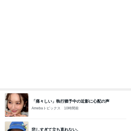
とろとろ茄子がおいしい♡ごはんが止まらない！
豚肉と夏野菜のオイスタースタミナ炒め！
ゆうき酒場
2026年8月7日
久しぶりの揖保乃糸と、作り置きはゴーヤの酢醤
油漬けです！
シニア夫婦は気ままに・・・
2026年8月7日
冷たいビールが進む♪5分で作れる夏のおつま
み！「タコとミョウガの和風カルパッチョ」
ゆうき酒場
2026年8月7日
このハッシュタグの記事を見る
オフィシャルブロガーランキング
総合ランキング
すべて見る
1
2
3