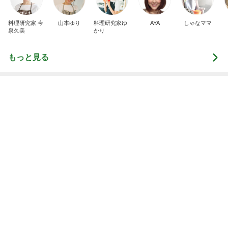
Ameba殿堂入りブログ
北斗晶
中川翔子
辻希美
週に1回しか検診日がない婦人科
Amebaトピックス
1日前
インターン面接3
四コマ戦士 パパ戦記
7日前