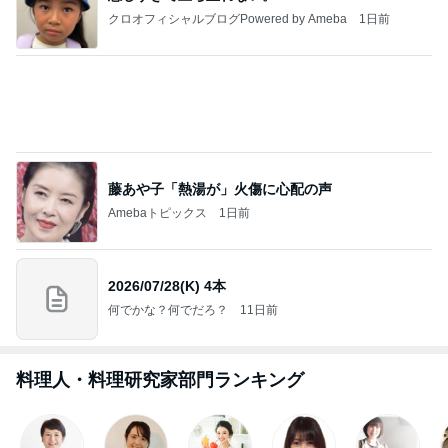
市川團十郎白
小林麻央
だいたひかる
桃
クロ
猿
急上昇ランキング
すべて見る
1
2
3
4
5
EBiDAN 39&Ki
高山善廣
こいたん
島倉りか
つばきファク
DS
トリー
新登場ランキング
すべて見る
1
2
3
4
5
BEYOOOOO
島倉りか
ゆうこりん
石 安伊
蒼井心音
NDS