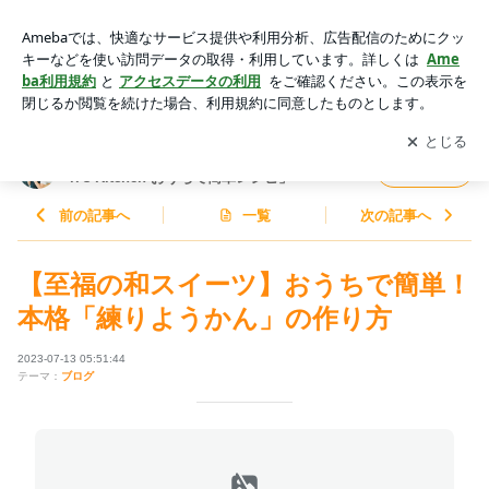
【至福の和スイーツ】おうちで簡単！本格「練りようかん」の
作り方 | 料理研究家ゆかりオフィシャルブログ「Yukari's Kitch
アプリをダウンロードして
ブログの更新通知
を受け取りまし
開く
en おうちで簡単レシピ」Powered by Ameba
ょう。
料理研究家ゆかりオフィシャルブログ「Yuka
フォロー
ri's Kitchen おうちで簡単レシピ」
前の記事へ
一覧
次の記事へ
【至福の和スイーツ】おうちで簡単！
本格「練りようかん」の作り方
2023-07-13 05:51:44
テーマ：
ブログ