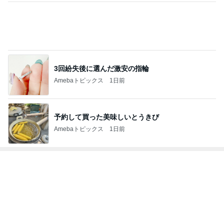
渡辺美奈代 トマトチキン煮込み
Amebaトピックス
1日前
次世代掃除機がやってきた！！
Amebaトピックス
3時間前
皆が羨む大学に25年勤めた幸運
Amebaトピックス
1日前
芸能人・有名人ブログ TOPへ
#
簡単レシピ