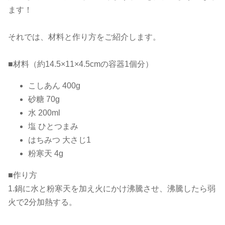
ます！
それでは、材料と作り方をご紹介します。
■材料（約14.5×11×4.5cmの容器1個分）
こしあん 400g
砂糖 70g
水 200ml
塩 ひとつまみ
はちみつ 大さじ1
粉寒天 4g
■作り方
1.鍋に水と粉寒天を加え火にかけ沸騰させ、沸騰したら弱
火で2分加熱する。