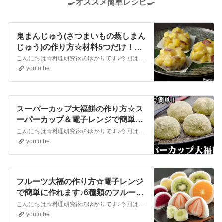
🍳オススメ簡単レシピ🍳
鬼まんじゅう(さつまいもの蒸しまん
じゅう)の作り方☆材料5つだけ！フ
ライパンで簡単♪和菓子を手軽に作
こんにちは☆料理研究家のゆかりです♪今回は、鬼まんじゅう(さつまいもの蒸しまんじゅう)を作りました☆材料は5つだけ！フライパンで簡単に作れます☆フライパンを蒸し器変わりにする方法や和菓子を手軽に作れるコツをご紹介します☆とても簡単なので、ぜひ作ってみてください。Hello☆I'm Yukari, a culina...
れる方法をご紹介☆-How to make
youtu.be
Sweet Potato Bun-【料理研究家ゆ
かり】
スーパーカップ大福餅の作り方☆ス
ーパーカップ＆電子レンジで簡単！
モチモチ大福☆おうちで簡単和菓子
こんにちは☆料理研究家のゆかりです♪今回は、スーパーカップ大福餅を作りました☆スーパーカップの抹茶味を使った簡単レシピ♪電子レンジで簡単に作れます☆モチモチ食感がやみつきになる和菓子おやつレシピです。とても美味しいので、ぜひ作ってみてください♪Hello ☆ I'm a culinary expert ♪This...
おやつです♪-How to make Daifuku
youtu.be
Mochi-【料理研究家ゆかり】
フルーツ大福の作り方☆電子レンジ
で簡単に作れます♪6種類のフルーツ
を丸ごと入れたジューシーな大福で
こんにちは☆料理研究家のゆかりです♪今回は、フルーツ大福を作りました♪お餅は白玉粉を使い、電子レンジで簡単に作れます。フルーツの種類は、いちご・みかん・キウイ・パイナップル・マスカット・ドラゴンフルーツの6種類です☆丸ごとジューシーな果実と大福の相性が最高に美味しいです♪包み方のコツやフルーツの切り方もご紹介しま...
す☆-How to make Fruit Daifuku-
youtu.be