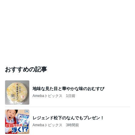
2026/07/28(K) 4本
何でかな？何でだろ？
11日前
料理人・料理研究家部門ランキング
料理研究家 今
山本ゆり
料理研究家ゆ
AYA
しゃなママ
泉久美
かり
もっと見る
売って欲しいほど美味しいバター
Amebaトピックス
1日前