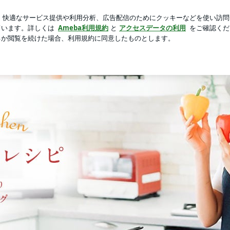
後の思い出
芸能人ブログ
人気ブログ
新規登録
ログイ
めんつゆレシピ | 料理研究家ゆかりオフィシャルブログ「Yukar