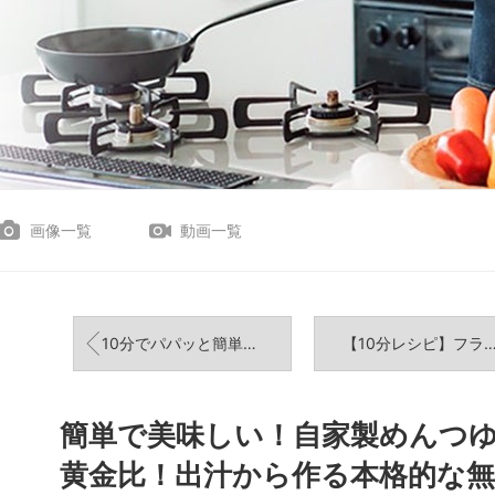
画像一覧
動画一覧
10分でパパッと簡単！叩いて合えるだけ「韓国風！やみつききゅうり」の作り方【簡単レシピ】
【10分レシピ】フライパン1つで簡単！ワンパンエッグトー
簡単で美味しい！自家製めんつ
黄金比！出汁から作る本格的な無