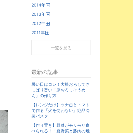
開
2014
年
く
開
2013
年
く
開
2012
年
く
開
2011
年
く
開
く
一覧を見る
最新の記事
暑い日はコレ！大根おろしでさ
っぱり旨い「豚おろしそうめ
ん」の作り方
【レンジだけ】ツナ缶とトマト
で作る「火を使わない」絶品冷
製パスタ
【作り置き】野菜がモリモリ食
べられる！「夏野菜と豚肉の焼