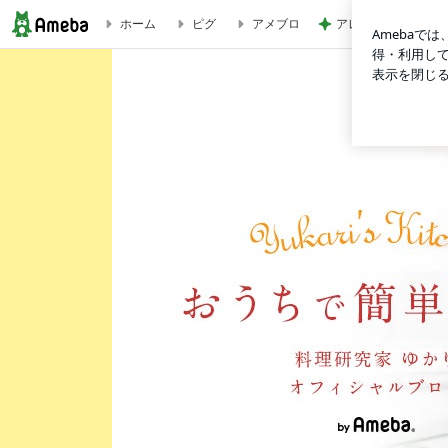
アレク タマラと最
ホーム
ピグ
アメブロ
簡単で美味しい！自家製めんつゆの黄金比！出汁から作る本格的な無添加
Ameba