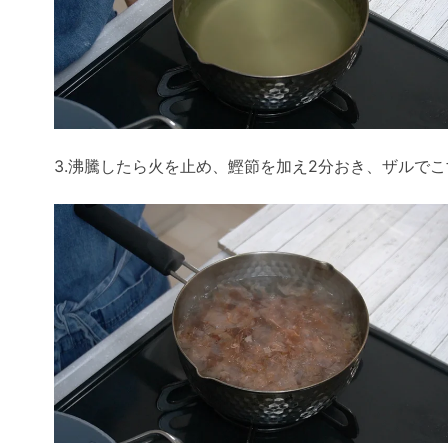
3.沸騰したら火を止め、鰹節を加え2分おき、ザルでこ