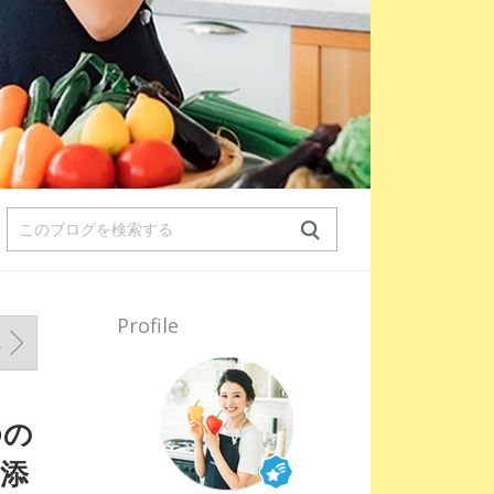
Profile
ストの作り方
ゆの
添