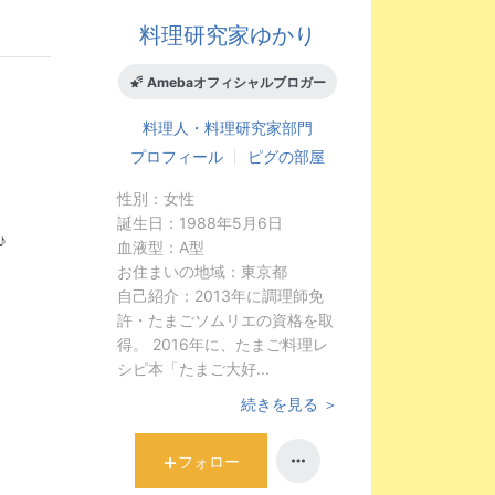
料理研究家ゆかり
Amebaオフィシャルブロガー
料理人・料理研究家
部門
プロフィール
ピグの部屋
性別：
女性
誕生日：
1988年5月6日
♪
血液型：
A型
お住まいの地域：
東京都
自己紹介：
2013年に調理師免
許・たまごソムリエの資格を取
得。 2016年に、たまご料理レ
シピ本「たまご大好...
続きを見る ＞
フォロー
。