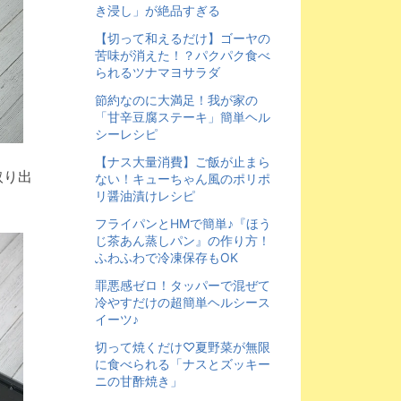
き浸し」が絶品すぎる
【切って和えるだけ】ゴーヤの
苦味が消えた！？パクパク食べ
られるツナマヨサラダ
節約なのに大満足！我が家の
「甘辛豆腐ステーキ」簡単ヘル
シーレシピ
【ナス大量消費】ご飯が止まら
取り出
ない！キューちゃん風のポリポ
リ醤油漬けレシピ
フライパンとHMで簡単♪『ほう
じ茶あん蒸しパン』の作り方！
ふわふわで冷凍保存もOK
罪悪感ゼロ！タッパーで混ぜて
冷やすだけの超簡単ヘルシース
イーツ♪
切って焼くだけ♡夏野菜が無限
に食べられる「ナスとズッキー
ニの甘酢焼き」