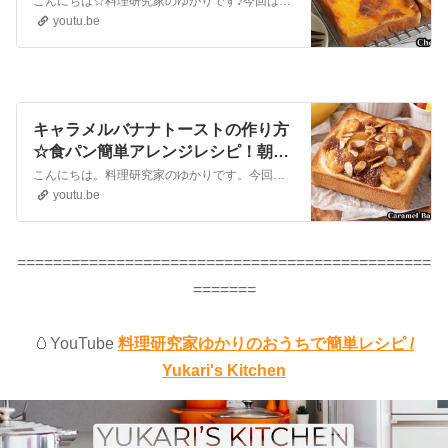
こんにちは☆料理研究家のゆかりです♪今回は、濃厚チーズトーストを作りました☆スライスチーズで簡単に作れます☆ナチュラルチーズとチェダーチーズの2種類をご紹介します。手軽な材料で簡単に作れるので、ぜひ、作ってみてください。Hello ☆ I'm related to a cooking researcher ♪Th...
ピッタリ☆手軽な材料で作れます！-
youtu.be
How to make Cheese Toast-【料理
研究家ゆかり】
キャラメルバナナトーストの作り方
☆食パン簡単アレンジレシピ！朝食
やおやつにピッタリ♪やみつきにな
こんにちは。料理研究家のゆかりです。今回は、キャラメルバナナトーストの作り方をご紹介します。朝食やおやつにピッタリな食パンアレンジレシピ！食パンの消費にもおすすめです♪やみつきになる美味しさのキャラメルバナナトースト！とても美味しいので、ぜひ作ってみてください。Hello. This is Yukari, a c...
る美味しさです！☆How to make
youtu.be
Caramel Banana Toast【料理研究
家ゆかり】
==============================================
=======
🥚YouTube
料理研究家ゆかりのおうちで簡単レシピ /
Yukari's Kitchen