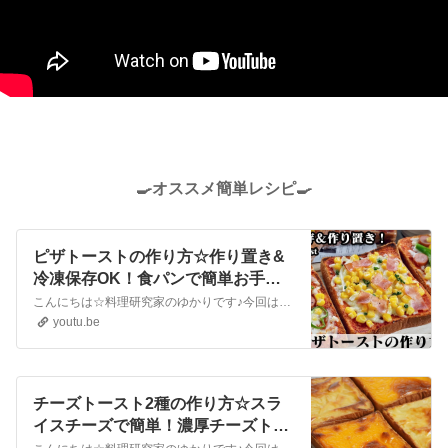
🍳オススメ簡単レシピ🍳
ピザトーストの作り方☆作り置き&
冷凍保存OK！食パンで簡単お手軽
レシピ☆冷凍保存方法もご紹介しま
こんにちは☆料理研究家のゆかりです♪今回は、食パンで簡単にできるピザトーストを作りました☆作り置き＆冷凍保存できるお役立ちレシピです。大量に作って作り置きしておけば忙しい朝でも美味しいピザトーストが食べれます♪ベーシックなピザとコーンピザの作り方をご紹介しています。とても美味しいので、是非作ってみてください♪He...
す♪-How to make Pizza Toast-【料
youtu.be
理研究家ゆかり】
チーズトースト2種の作り方☆スラ
イスチーズで簡単！濃厚チーズトー
ストです♪朝ごはん・おつまみにも