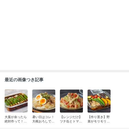
最近の画像つき記事
大葉が余ったら
暑い日はコレ！
【レンジだけ】
【作り置き】野
絶対作って！巻
大根おろしでさ
ツナ缶とトマト
菜がモリモリ食
いて漬けるだけ
っぱり旨い「豚
で作る「火を使
べられる！「夏