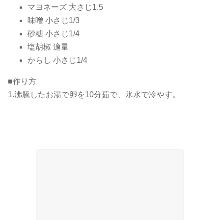
マヨネーズ 大さじ1.5
味噌 小さじ1/3
砂糖 小さじ1/4
塩胡椒 適量
からし 小さじ1/4
■作り方
1.沸騰したお湯で卵を10分茹で、氷水で冷やす。