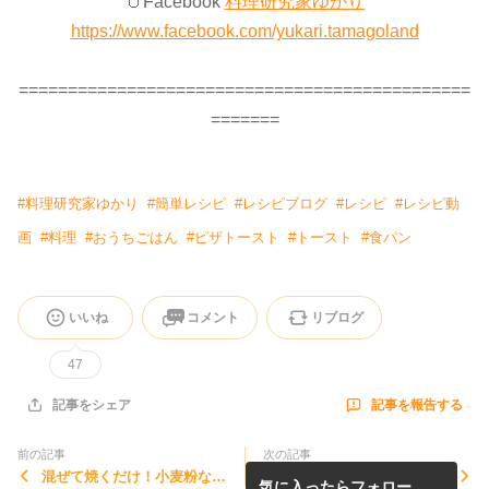
🥚Facebook
料理研究家ゆかり
https://www.facebook.com/yukari.tamagoland
==============================================
=======
#
料理研究家ゆかり
#
簡単レシピ
#
レシピブログ
#
レシピ
#
レシピ動
画
#
料理
#
おうちごはん
#
ピザトースト
#
トースト
#
食パン
いいね
コメント
リブログ
47
記事を報告する
記事をシェア
前の記事
次の記事
混ぜて焼くだけ！小麦粉な
箸が止まらない！やみつき間
気に入ったらフォロー