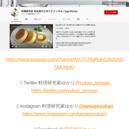
https://www.youtube.com/channel/UC7LT6gRahCIBd5AO
5MUl8dQ
🥚Twitter 料理研究家ゆかり
@yukari_tamago
https://twitter.com/yukari_tamago
🥚Instagram 料理研究家ゆかり
@tamagoyukari
https://www.instagram.com/tamagoyukari/