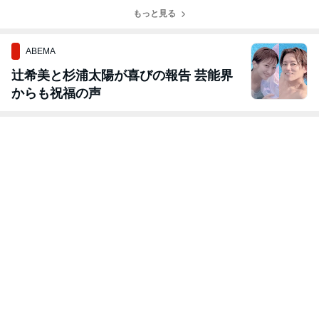
の「しそ巻き大
おろしそうめ
わない」絶品冷
野菜と豚肉の焼
根」がポリポリ
ん」の作り方
もっと見る
製パスタ
き浸し」が絶品
絶品！
すぎる
ABEMA
辻希美と杉浦太陽が喜びの報告 芸能界
からも祝福の声