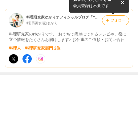
し！ヘルシー豆腐お好み焼き
違いなし「新じゃがのジャー
の作り方【グルテンフリー】
マンポテト」の作り方【簡単
会員登録は不要です
おかずレシピ】
料理研究家ゆかりオフィシャルブログ「Yukari's Kitchen おうちで簡単レシピ」Powered by Ameba
フォロー
料理研究家ゆかり
料理研究家のゆかりです。 おうちで簡単にできるレシピや、役に
立つ情報をたくさんお届けします♪ お仕事のご依頼・お問い合わせ
はこちら→yukari@tamakara.com
料理人・料理研究家部門 2位