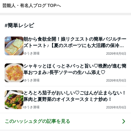
芸能人・有名人ブログ TOPへ
#
簡単レシピ
朝から食欲全開！娘リクエストの簡単バジルチー
ズトースト♪【夏のスポーツにも大活躍の保冷ボ
トル】
ゆうき酒場
2026年8月6日
シャキッとほくっとネバっと旨い♡晩酌が進む簡
単おつまみ♪長芋ソテーの生ハム添え♡
ゆうき酒場
2026年8月6日
とろとろ茄子がおいしい♡ごはんが止まらない！
豚肉と夏野菜のオイスタースタミナ炒め！
ゆうき酒場
2026年8月6日
このハッシュタグの記事を見る