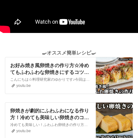
🍳オススメ簡単レシピ🍳
お好み焼き風卵焼きの作り方☆冷め
てもふわふわな卵焼きにするコツを
ご紹介☆ボリューム満点！食べ応え
こんにちは☆料理研究家のゆかりです♪今回は、お好み焼き風の卵焼きを作りました☆冷めてもふわふわ！柔らかくて美味しい卵焼きにする方法をご紹介します。ボリューム満点！食べ応え抜群な卵焼きです♪とても美味しいので、ぜひ作ってみてください。Hello ☆ I'm a culinary expert ♪This time,...
抜群の卵焼きです♪-Japanese
youtu.be
Rolled Omelette-【料理研究家ゆか
り】
卵焼きが劇的にふわふわになる作り
方！冷めても美味しい卵焼きのコツ
をご紹介☆-How to make Japanese
冷めても美味しい！ふわふわ卵焼きの作り方です♪ちょっとした工夫で、いつもの卵焼きがふわふわになり、数倍美味しくなります！お弁当のおかずや忙しい朝にピッタリです☆Delicious even when cold! How to make fluffy omelet ♪ With a little ingenuity...
Rolled Omelette-【料理研究家ゆか
youtu.be
り】【たまごソムリエ友加里】