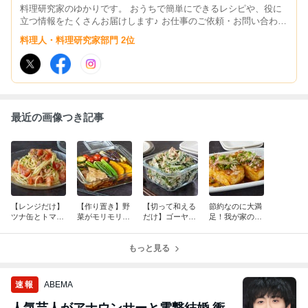
料理研究家のゆかりです。 おうちで簡単にできるレシピや、役に
立つ情報をたくさんお届けします♪ お仕事のご依頼・お問い合わせ
はこちら→yukari@tamakara.com
料理人・料理研究家部門 2位
最近の画像つき記事
【レンジだけ】
【作り置き】野
【切って和える
節約なのに大満
ツナ缶とトマト
菜がモリモリ食
だけ】ゴーヤの
足！我が家の
で作る「火を使
べられる！「夏
苦味が消え
「甘辛豆腐ステ
わない」絶品冷
野菜と豚肉の焼
た！？パクパク
ーキ」簡単ヘル
製パスタ
き浸し」が絶品
もっと見る
食べられるツナ
シーレシピ
すぎる
マヨサラダ
速報
ABEMA