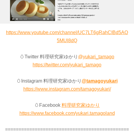
https://www.youtube.com/channel/UC7LT6gRahCIBd5AO
5MUl8dQ
🥚Twitter 料理研究家ゆかり
@yukari_tamago
https://twitter.com/yukari_tamago
🥚Instagram 料理研究家ゆかり
@tamagoyukari
https://www.instagram.com/tamagoyukari/
🥚Facebook
料理研究家ゆかり
https://www.facebook.com/yukari.tamagoland
==============================================