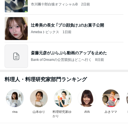
市川團十郎白猿オフィシャルB
2日前
辻希美の長女 ｢プロ顔負け｣のお菓子公開
Amebaトピックス
1日前
斎藤元彦がぶらぶら動画のアップを止めた
Bank of Dreamの公営競技はどこへ行く
8日前
料理人・料理研究家部門ランキング
rina
山本ゆり
料理研究家ゆ
AYA
みきママ
かり