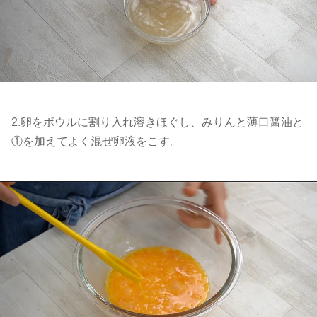
2.卵をボウルに割り入れ溶きほぐし、みりんと薄口醤油と
①を加えてよく混ぜ卵液をこす。