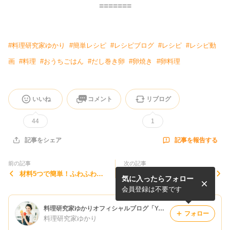
=======
#
料理研究家ゆかり
#
簡単レシピ
#
レシピブログ
#
レシピ
#
レシピ動
画
#
料理
#
おうちごはん
#
だし巻き卵
#
卵焼き
#
卵料理
いいね
コメント
リブログ
44
1
記事を報告する
記事をシェア
前の記事
次の記事
材料5つで簡単！ふわふわ台
【定番おかずレシピ】漬け込
気に入ったらフォロー
湾カステラの作り方【簡単お
み10分で柔らかジューシ
やつレシピ】
ー！豚の生姜焼きの作り方
会員登録は不要です
料理研究家ゆかりオフィシャルブログ「Yukari's Kitchen おうちで簡単レシピ」Powered by Ameba
フォロー
料理研究家ゆかり