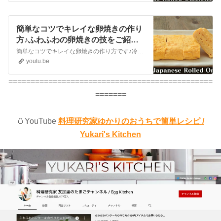
簡単なコツでキレイな卵焼きの作り
方♪ふわふわの卵焼きの技をご紹介
します☆-How to make Japanese
簡単なコツでキレイな卵焼きの作り方です♪冷めてもふわふわで美味しい卵焼きに仕上がります☆味付けは白醤油一本でバッチリです☆ぜひ、お試しください！🍳今回使った調味料はこちら【大好物醤油】 https://www.s-shoyu.com/daikoubutsu/Here are some simple and b...
Rolled Omelette-【料理研究家】
youtu.be
【たまごソムリエ友加里】
==============================================
=======
🥚YouTube
料理研究家ゆかりのおうちで簡単レシピ /
Yukari's Kitchen