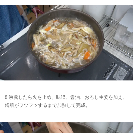
8.沸騰したら火を止め、味噌、醤油、おろし生姜を加え、
鍋肌がフツフツするまで加熱して完成。