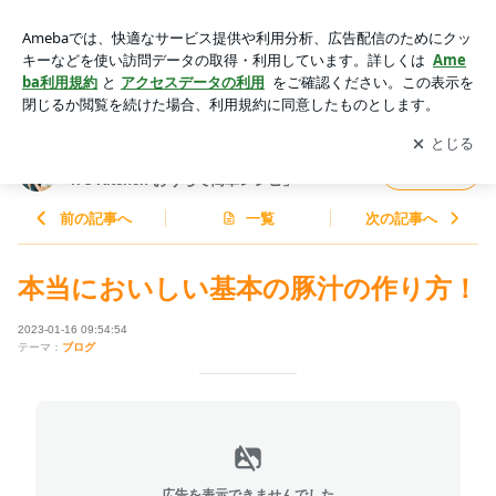
本当においしい基本の豚汁の作り方！ | 料理研究家ゆかりオフ
ィシャルブログ「Yukari's Kitchen おうちで簡単レシピ」Powe
アプリをダウンロードして
ブログの更新通知
を受け取りまし
開く
red by Ameba
ょう。
料理研究家ゆかりオフィシャルブログ「Yuka
フォロー
ri's Kitchen おうちで簡単レシピ」
前の記事へ
一覧
次の記事へ
本当においしい基本の豚汁の作り方！
2023-01-16 09:54:54
テーマ：
ブログ
広告を表示できませんでした