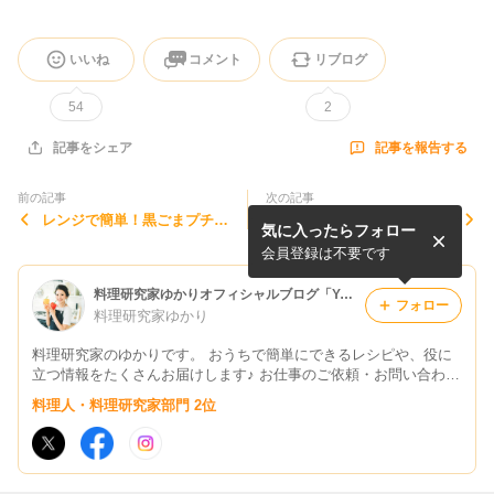
いいね
コメント
リブログ
54
2
記事を報告する
記事をシェア
前の記事
次の記事
レンジで簡単！黒ごまプチ大
春巻きの皮で簡単！サクサク
気に入ったらフォロー
福の作り方
のりんごカスタードロールの
作り方
会員登録は不要です
料理研究家ゆかりオフィシャルブログ「Yukari's Kitchen おうちで簡単レシピ」Powered by Ameba
フォロー
料理研究家ゆかり
料理研究家のゆかりです。 おうちで簡単にできるレシピや、役に
立つ情報をたくさんお届けします♪ お仕事のご依頼・お問い合わせ
はこちら→yukari@tamakara.com
料理人・料理研究家部門 2位