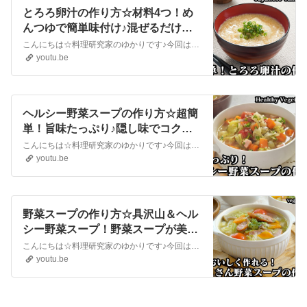
とろろ卵汁の作り方☆材料4つ！め
んつゆで簡単味付け♪混ぜるだけで
超簡単！とろろ卵汁に合う具材もご
こんにちは☆料理研究家のゆかりです♪今回は、とろろ卵汁の作り方をご紹介します♪とろろ卵汁の材料はたったの4つだけ！めんつゆで簡単味付けでOKです☆さらに混ぜるだけなので、とても簡単に作ることができます♪長芋と卵だけでふわふわトロトロで美味しい汁物に仕上がります。今回は、切り餅を素揚げした具材もご紹介しましたが、素...
紹介します☆-How to
youtu.be
makeJapanese Yam Egg Soup -
【料理研究家ゆかり】
ヘルシー野菜スープの作り方☆超簡
単！旨味たっぷり♪隠し味でコクも
アップ♪食べ応え抜群の野菜スープ
こんにちは☆料理研究家のゆかりです♪今回は、ヘルシー野菜スープを作りました☆野菜の旨味たっぷり！隠し味の味噌でコクがアップした美味しいコンソメ味の野菜スープです☆ゴロゴロ野菜がたっぷり入って食べ応え抜群！作り方は超簡単！野菜を炒めてから煮ることがポイントです♪とても美味しいので、ぜひ作ってみてください！Hello...
です☆-How to make Healthy
youtu.be
Vegetable Soup-【料理研究家ゆか
り】
野菜スープの作り方☆具沢山＆ヘル
シー野菜スープ！野菜スープが美味
しくなる方法をご紹介♪たったひと
こんにちは☆料理研究家のゆかりです♪今回は、野菜スープを作りました☆野菜スープが美味しくなる方法をご紹介！野菜を炒め、だしは3種！これだけで、いつもの野菜スープが美味しくなります。旨味もたっぷり！具沢山で食べ応えも抜群です。とても美味しいので、ぜひ作ってみてください☆Hello☆I'm Yukari, a cul...
手間で美味しさアップ☆-How to
youtu.be
make Vegetable Soup-【料理研究
家ゆかり】