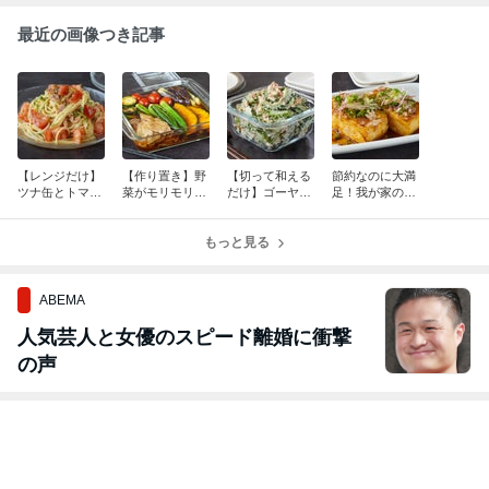
最近の画像つき記事
【レンジだけ】
【作り置き】野
【切って和える
節約なのに大満
ツナ缶とトマト
菜がモリモリ食
だけ】ゴーヤの
足！我が家の
で作る「火を使
べられる！「夏
苦味が消え
「甘辛豆腐ステ
わない」絶品冷
野菜と豚肉の焼
た！？パクパク
ーキ」簡単ヘル
製パスタ
き浸し」が絶品
もっと見る
食べられるツナ
シーレシピ
すぎる
マヨサラダ
ABEMA
人気芸人と女優のスピード離婚に衝撃
の声