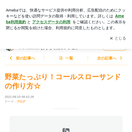
野菜たっぷり！コールスローサンドの作り方☆ | 料理研究家ゆ
かりオフィシャルブログ「Yukari's Kitchen おうちで簡単レシ
アプリをダウンロードして
ブログの更新通知
を受け取りまし
開く
ピ」Powered by Ameba
ょう。
料理研究家ゆかりオフィシャルブログ「Yuka
フォロー
ri's Kitchen おうちで簡単レシピ」
前の記事へ
一覧
次の記事へ
野菜たっぷり！コールスローサンド
の作り方☆
2021-09-10 08:42:28
テーマ：
ブログ