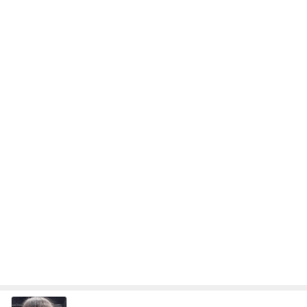
南海トラフ地震の前兆にあたる地震
Amebaトピックス
1日前