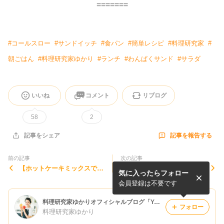
=======
#
コールスロー
#
サンドイッチ
#
食パン
#
簡単レシピ
#
料理研究家
#
朝ごはん
#
料理研究家ゆかり
#
ランチ
#
わんぱくサンド
#
サラダ
いいね
コメント
リブログ
58
2
記事を報告する
記事をシェア
前の記事
次の記事
【ホットケーキミックスで簡
ホットケーキミックスで簡
気に入ったらフォロー
単】スタバ風！かぼちゃスコ
単！発酵なし！ウインナーロ
ーンの作り方☆
ルパンの作り方
会員登録は不要です
料理研究家ゆかりオフィシャルブログ「Yukari's Kitchen おうちで簡単レシピ」Powered by Ameba
フォロー
料理研究家ゆかり