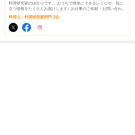
料理研究家のゆかりです。 おうちで簡単にできるレシピや、役に
立つ情報をたくさんお届けします♪ お仕事のご依頼・お問い合わせ
はこちら→yukari@tamakara.com
料理人・料理研究家部門 2位
最近の画像つき記事
大葉が余ったら
暑い日はコレ！
【レンジだけ】
【作り置き】野
絶対作って！巻
大根おろしでさ
ツナ缶とトマト
菜がモリモリ食
いて漬けるだけ
っぱり旨い「豚
で作る「火を使
べられる！「夏
の「しそ巻き大
おろしそうめ
わない」絶品冷
野菜と豚肉の焼
根」がポリポリ
ん」の作り方
もっと見る
製パスタ
き浸し」が絶品
絶品！
すぎる
ABEMA
元ジャンポケ斉藤被告の妻がSNSを更