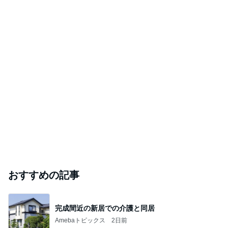
だいたひかるオフィシャルブログ Powered by Ame
1日前
ba
「昨日から話してる」斉藤被告の妻 SNS更新
Amebaトピックス
1日前
ありがとうございます
市川團十郎白猿オフィシャルB
4日前
料理人・料理研究家部門ランキング
ゆーママ
山本ゆり
料理研究家ゆ
みきママ
AYA
かり