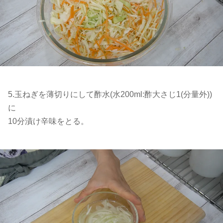
5.玉ねぎを薄切りにして酢水(水200ml:酢大さじ1(分量外))
に
10分漬け辛味をとる。