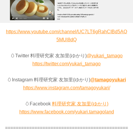
https://www.youtube.com/channel/UC7LT6gRahCIBd5AO
5MUl8dQ
🥚Twitter 料理研究家 友加里(ゆかり)
@yukari_tamago
https://twitter.com/yukari_tamago
🥚Instagram 料理研究家 友加里(ゆかり)
@tamagoyukari
https://www.instagram.com/tamagoyukari/
🥚Facebook
料理研究家 友加里(ゆかり)
https://www.facebook.com/yukari.tamagoland
==============================================