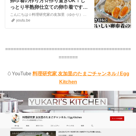
卵巾着の作り方☆作り置きOK！し
っとり半熟卵仕立ての卵巾着です♪
お弁当のおかずやおつまみにもピッ
こんにちは☆料理研究家の友加里（ゆかり）です♪今回は、卵巾着を作りました☆作り置きもできるので、大量生産するのもオススメです。しっとり半熟卵仕立てにする方法もご紹介します。お弁当のおかずやお酒のおつまみにピッタリです。味付けは2種類ご紹介します。手軽な材料で簡単に作れるので、是非、作ってみて下さい☆Hello ☆...
タリ☆-How to make Egg purse-
youtu.be
【料理研究家ゆかり】【たまごソム
リエ友加里】
==============================================
=======
🥚YouTube
料理研究家 友加里のたまごチャンネル / Egg
Kitchen