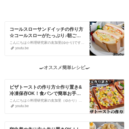
コールスローサンドイッチの作り方
☆コールスローがたっぷり♪朝ごは
んにもピッタリなサンドイッチ☆-
こんにちは☆料理研究家の友加里(ゆかり)です♪今回は、コールスローサンドイッチを作りました☆シャキシャキ食感のコールスローがたっぷり入ったサンドイッチです♪コールスローが水っぽくならないコツや、美味しく仕上げるコツ、野菜の切り方などご紹介します。分厚いサンドイッチを上手に切る方法やクッキングシートの包み方もご紹介...
How to make Coleslaw Sandwich-
youtu.be
【料理研究家ゆかり】【たまごソム
リエ友加里】
🍳オススメ簡単レシピ🍳
ピザトーストの作り方☆作り置き&
冷凍保存OK！食パンで簡単お手軽
レシピ☆冷凍保存方法もご紹介しま
こんにちは☆料理研究家の友加里（ゆかり）です♪今回は、食パンで簡単にできるピザトーストを作りました☆作り置き＆冷凍保存できるお役立ちレシピです。大量に作って作り置きしておけば忙しい朝でも美味しいピザトーストが食べれます♪ベーシックなピザとコーンピザの作り方をご紹介しています。とても美味しいので、是非作ってみてくだ...
す♪-How to make Pizza Toast-【料
youtu.be
理研究家ゆかり】【たまごソムリエ
友加里】