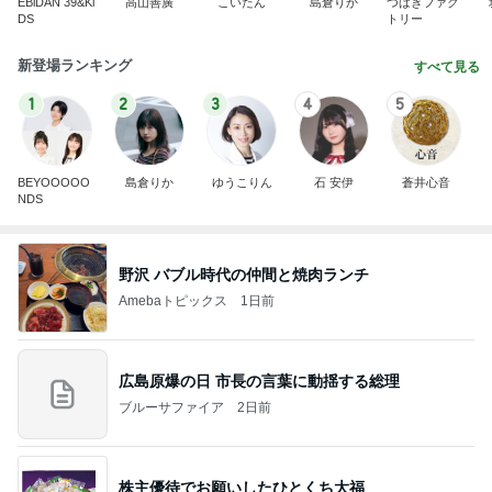
EBiDAN 39&Ki
高山善廣
こいたん
島倉りか
つばきファク
DS
トリー
新登場ランキング
すべて見る
1
2
3
4
5
BEYOOOOO
島倉りか
ゆうこりん
石 安伊
蒼井心音
NDS
野沢 バブル時代の仲間と焼肉ランチ
Amebaトピックス
1日前
広島原爆の日 市長の言葉に動揺する総理
ブルーサファイア
2日前
株主優待でお願いしたひとくち大福