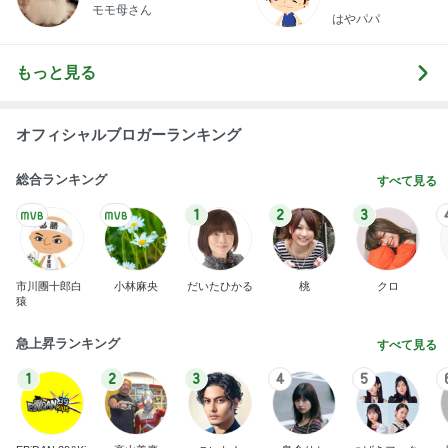
モモ母さん
はやパパ
もっと見る
オフィシャルブロガーランキング
総合ランキング
すべて見る
1
2
3
市川團十郎白
小林麻央
だいたひかる
桃
クロ
猿
急上昇ランキング
すべて見る
1
2
3
4
5