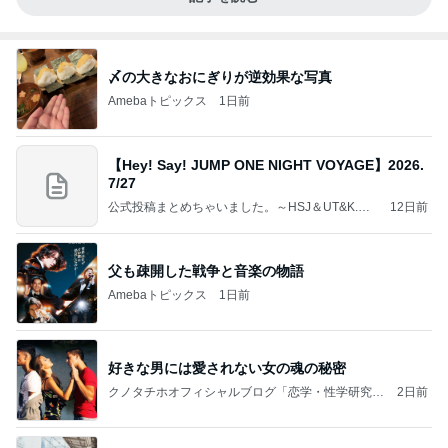
〆の大きなおにぎりが逆効果な写真
Amebaトピックス
1日前
【Hey! Say! JUMP ONE NIGHT VOYAGE】2026.
7/27
公式投稿まとめちゃいました。～HSJ＆UT&K.O.
12日前
～
父も疎開した戦争と音楽の物語
Amebaトピックス
1日前
好きな男には愛されない女の魂の秘密
クノタチホオフィシャルブログ「恋学・性学研究
2日前
室」Powered by Ameba