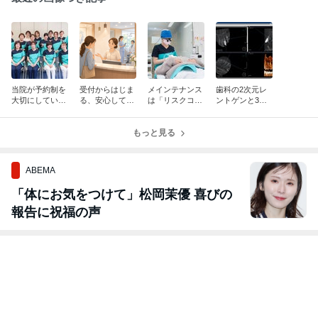
当院が予約制を
受付からはじま
メインテナンス
歯科の2次元レ
大切にしている
る、安心して通
は「リスクコン
ントゲンと3次
理由
える歯科医院づ
トロール」のた
元レントゲン
くり
めに
（CT)、何が違
もっと見る
うの？
ABEMA
「体にお気をつけて」松岡茉優 喜びの
報告に祝福の声