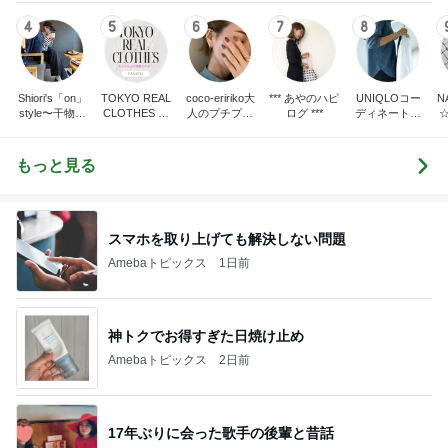
4
5
6
7
8
Shiori's「on」
TOKYO REAL
coco-eririko大
*** あやのハピ
UNIQLOコー
N
style〜干物女
CLOTHES 大
人のプチプラ
ログ ***
ディネート日
の成長記〜
人世代のリア
mixコーデ
記
ルクローズ
もっと見る
スマホを取り上げても解決しない問題
Amebaトピックス
1日前
神トクでお得すぎた日焼け止め
Amebaトピックス
2日前
17年ぶりに会った歌手の後輩と昔話