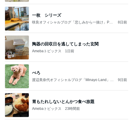
一枚 シリーズ
咲良オフィシャルブログ「悲しみから一抜け」Pow
8日前
ered by Ameba
陶器の回収日を逃してしまった玄関
Amebaトピックス
1日前
ぺろ
渡辺美奈代オフィシャルブログ「Minayo Land」P
9日前
owered by Ameba
胃もたれしないとんかつ食べ放題
Amebaトピックス
23時間前