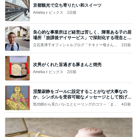
京都観光で立ち寄りたい和スイーツ
Amebaトピックス
1日前
良心的な事業所ほど経営は苦しく、障害ある子の居
場所「放課後デイサービス」で深刻化する理念と現
実の
立石美津子オフィシャルブログ「テキトー母さんの
2日前
すすめ」Powered by Ameba
次男がくれた旨過ぎる豚まんと焼売
Amebaトピックス
2日前
涅槃寂静をゴールに設定することがなぜ大事なの
か、シンボルを受容可能なメッセージとして投げる
ことが
気功師から見たバレエとヒーリングのコツ～「まと
4日前
いのば」ブログ