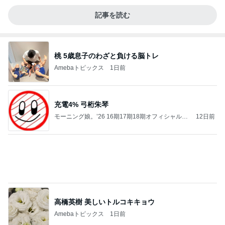
記事を読む
桃 5歳息子のわざと負ける脳トレ
Amebaトピックス
1日前
充電4% 弓桁朱琴
モーニング娘。’26 16期17期18期オフィシャルブ
12日前
ログ Powered by Ameba
高橋英樹 美しいトルコキキョウ
Amebaトピックス
1日前