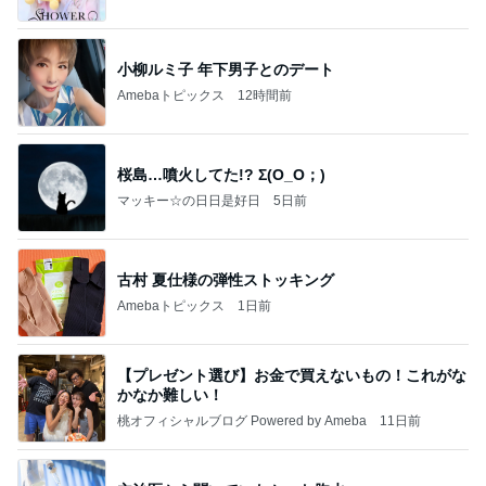
小柳ルミ子 年下男子とのデート
Amebaトピックス
12時間前
桜島…噴火してた!? Σ(O_O；)
マッキー☆の日日是好日
5日前
古村 夏仕様の弾性ストッキング
Amebaトピックス
1日前
【プレゼント選び】お金で買えないもの！これがな
かなか難しい！
桃オフィシャルブログ Powered by Ameba
11日前