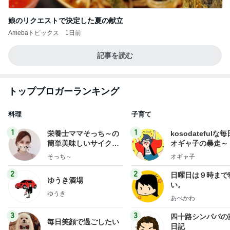
娘のリクエストで決定した夏の献立
Amebaトピックス
1日前
記事を読む
トップブロガーランキング
料理
子育て
1
1
栄養士ママそっち～の
kosodatefulな毎
簡単美味しいサイクル
オギャ子の暴走～
献立
そっち～
オギャ子
2
2
日曜日は９時まで
ゆうき酒場
い。
ゆうき
あべかわ
3
3
四十路シンパパの
毎日笑顔で過ごしたい
日記