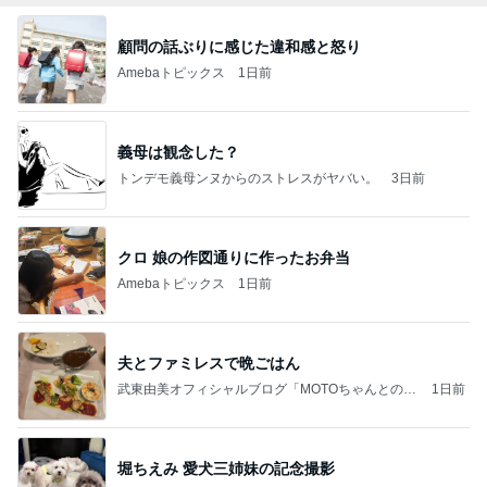
顧問の話ぶりに感じた違和感と怒り
Amebaトピックス
1日前
義母は観念した？
トンデモ義母ンヌからのストレスがヤバい。
3日前
クロ 娘の作図通りに作ったお弁当
Amebaトピックス
1日前
夫とファミレスで晩ごはん
武東由美オフィシャルブログ「MOTOちゃんとのは
1日前
っぴぃな毎日」Powered by Ameba
堀ちえみ 愛犬三姉妹の記念撮影