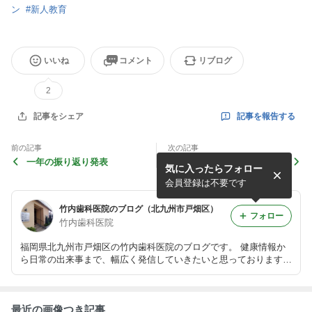
ン
#
新人教育
いいね
コメント
リブログ
2
記事を報告する
記事をシェア
前の記事
次の記事
一年の振り返り発表
歯科助手はこんな役割を担っ
気に入ったらフォロー
ています。
会員登録は不要です
竹内歯科医院のブログ（北九州市戸畑区）
フォロー
竹内歯科医院
福岡県北九州市戸畑区の竹内歯科医院のブログです。 健康情報か
ら日常の出来事まで、幅広く発信していきたいと思っております。
公式ホームページ：http://www.takeuchi-d.com
最近の画像つき記事