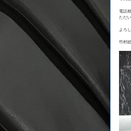
電話相
ただ
よろ
竹村総