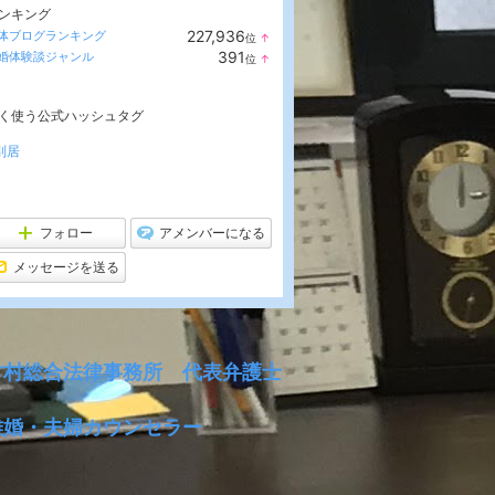
ンキング
227,936
体ブログランキング
位
↑
ラ
391
婚体験談ジャンル
位
↑
ン
ラ
キ
ン
ン
キ
グ
く使う公式ハッシュタグ
ン
上
グ
昇
上
別居
昇
フォロー
アメンバーになる
メッセージを送る
竹村総合法律事務所 代表弁護士
離婚・夫婦カウンセラー