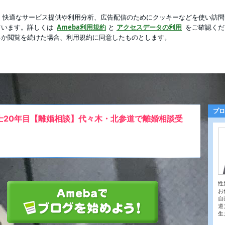
と餃子で一人飯
芸能人ブログ
人気ブログ
新規登録
ロ
プロ
士20年目【離婚相談】代々木・北参道で離婚相談受
性
お
自
道
生