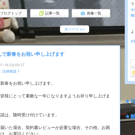
ラ
全
ブログトップ
記事一覧
画像一覧
離
次ページ
>>
よ
#
んで新春をお祝い申し上げます
1-16 05:00:17
：
法律相談
で新春をお祝い申し上げます。
も皆様にとって素敵な一年になりますようお祈り申し上げま
★
相談は、随時受け付けています。
★
が届いた場合、契約書レビューが必要な場合、その他、お困
際は、お電話ください。