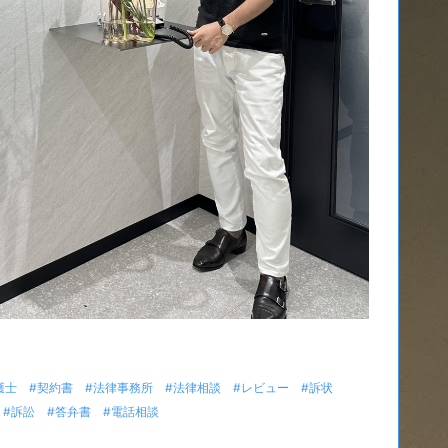
護士
#契約書
#法律事務所
#法律相談
#レビュー
#訴状
#訴訟
#答弁書
#電話相談