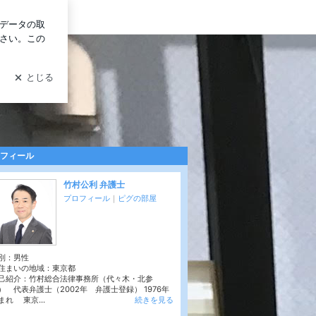
グイン
フィール
竹村公利 弁護士
プロフィール
｜
ピグの部屋
別：
男性
住まいの地域：
東京都
己紹介：竹村総合法律事務所（代々木・北参
） 代表弁護士（2002年 弁護士登録） 1976年
まれ 東京...
続きを見る