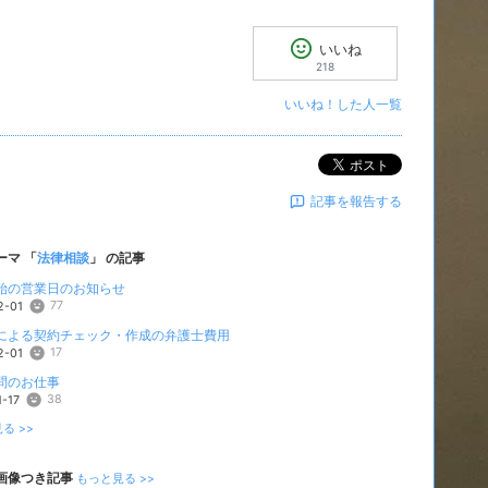
いいね
218
いいね！した人一覧
ポスト
記事を報告する
ーマ 「
法律相談
」 の記事
始の営業日のお知らせ
77
2-01
による契約チェック・作成の弁護士費用
17
2-01
問のお仕事
38
1-17
る >>
画像つき記事
もっと見る >>