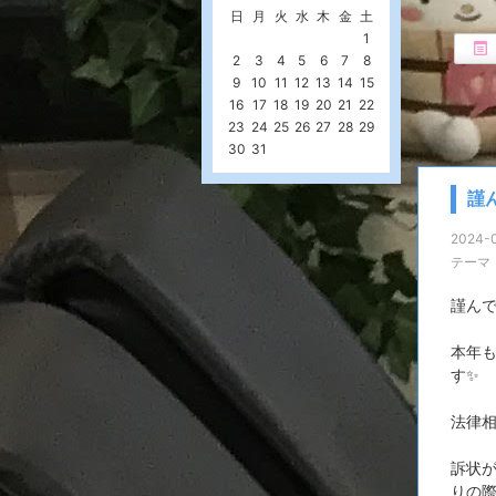
日
月
火
水
木
金
土
1
2
3
4
5
6
7
8
9
10
11
12
13
14
15
16
17
18
19
20
21
22
23
24
25
26
27
28
29
30
31
謹
2024-0
テーマ
謹ん
本年
す✨
法律
訴状
りの