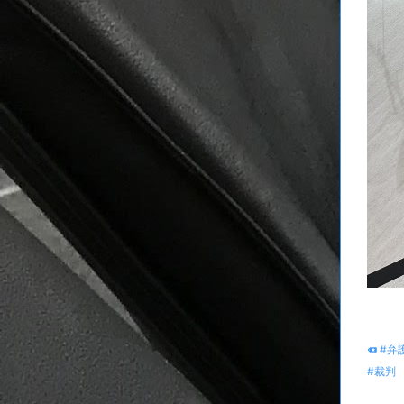
#弁
#裁判