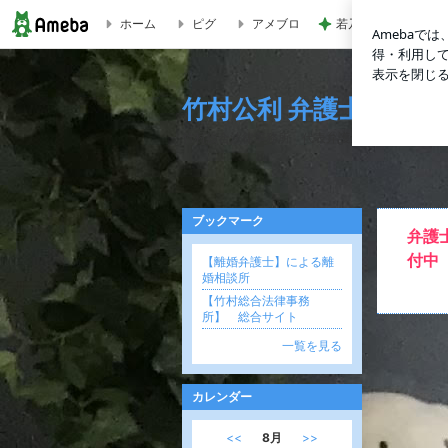
ホーム
ピグ
アメブロ
若乃花 とろろ蕎麦
竹村公利 弁護士
竹村公利 弁護士
竹村総合法律事務所 代表弁護士
ブックマーク
弁護
付中
【離婚弁護士】による離
婚相談所
【竹村総合法律事務
所】 総合サイト
一覧を見る
カレンダー
<<
8月
>>