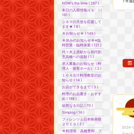
７年連
NOW's the time ( 287 )
本日の入荷情報♪(´ε｀ ) (
161 )
シネマの天使を応援して
ます★ ( 8 )
☆お知らせ☆ ( 149 )
☆休みのお知らせ☆※臨
時営業・臨時休業 ( 121 )
代々木上原駅から初代割
烹高橋への道順 ( 1 )
求人募集のお知らせ（料
理人・接客ホール） ( 2 )
１０４出汁料理教室のお
知らせ ( 14 )
お店ができるまで ( 3 )
料理のお品書き・おすす
め ( 188 )
徒然なる日記 ( 70 )
Simplog ( 16 )
フィレンツェ日本映画祭
２０１３ ( 3 )
2024-0
☆料理長 高橋豊和 プ
テーマ