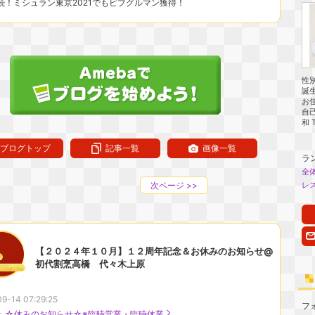
続！ミシュラン東京2021でもビブグルマン獲得！
性
誕
お
自
和 
ブログトップ
記事一覧
画像一覧
ラ
全
次ページ
>>
レ
【２０２４年１０月】１２周年記念＆お休みのお知らせ@
初代割烹高橋 代々木上原
9-14 07:29:25
フ
：
☆休みのお知らせ☆※臨時営業・臨時休業