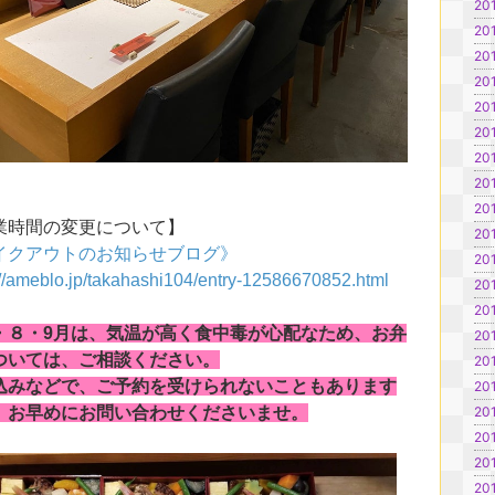
20
20
20
20
20
20
20
20
201
業時間の変更について】
20
イクアウトのお知らせブログ》
20
://ameblo.jp/takahashi104/entry-12586670852.html
20
20
・８・9月は、気温が高く食中毒が心配なため、お弁
20
ついては、ご相談ください。
20
仕込みなどで、ご予約を受けられないこともあります
20
20
、お早めにお問い合わせくださいませ。
20
20
20