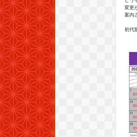
どう
変更
案内
初代