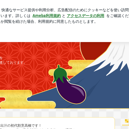
くっきりな浅間山
芸能人ブログ
人気ブログ
新規登録
原・和食
笑顔を届ける！初代
・和食
を
進しております。
癒❣️出汁の初代割烹高橋です！