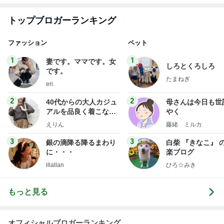
2
2
40代からの大人カジュ
母さんは今日も世
アルを品良く着こなす
やく
ファッションブログ
えりん
藤緒 ミルカ
3
3
銀の滴降る降るまわり
白柴 『きなこ』 
に・・・
楽ブログ
illallan
ひろ☆みき
もっと見る
オフィシャルブロガーランキング
総合ランキング
すべて見る
1
2
3
市川團十郎白
小林麻央
だいたひかる
桃
クロ
猿