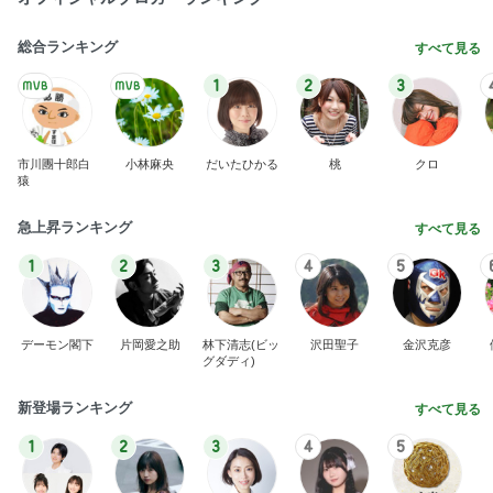
急上昇ランキング
すべて見る
1
2
3
4
5
デーモン閣下
片岡愛之助
林下清志(ビッ
沢田聖子
金沢克彦
グダディ)
新登場ランキング
すべて見る
1
2
3
4
5
BEYOOOOO
島倉りか
ゆうこりん
石 安伊
蒼井心音
NDS
母が気づかなかった1才の私の動画
Amebaトピックス
2日前