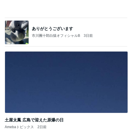
片岡愛之助 巡業中のような長崎行き
Amebaトピックス
2日前
夫とファミレスで晩ごはん
武東由美オフィシャルブログ「MOTOちゃんとのは
1日前
っぴぃな毎日」Powered by Ameba
だいた 薬の為に結局3枚食べたジャム
Amebaトピックス
2日前
同じ夢
四コマ戦士 パパ戦記
10日前
AKINA 首里城のお土産屋さんに感動
Amebaトピックス
14時間前