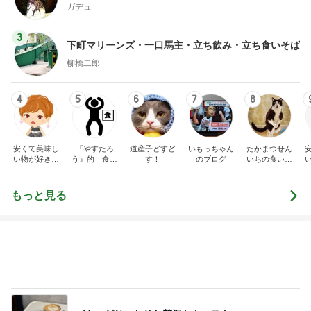
ガデュ
3
下町マリーンズ・一口馬主・立ち飲み・立ち食いそば
柳橋二郎
4
5
6
7
8
安くて美味し
『やすたろ
道産子どすど
いもっちゃん
たかまつせん
い物が好き☆
う』的 食の
す！
のブログ
いちの食い散
彡
備忘録
らかし日記
もっと見る
バターがじゅわりと贅沢なトースト
Amebaトピックス
2日前