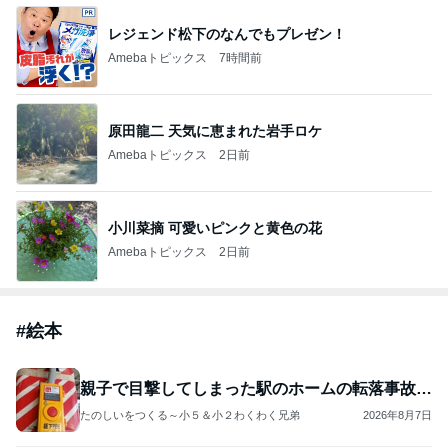
レジェンド松下のなんでもプレゼン！
Amebaトピックス
7時間前
原田龍二 天気に恵まれた岩手ロケ
Amebaトピックス
2日前
小川菜摘 可愛いピンクと黄色の花
Amebaトピックス
2日前
#
絵本
親子で目撃してしまった駅のホームの転落事故…
たのしいをつくる～小５＆小２わくわく兄弟
2026年8月7日