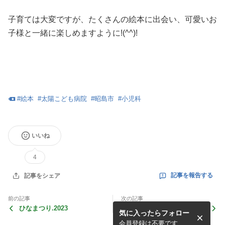
子育ては大変ですが、たくさんの絵本に出会い、可愛いお
子様と一緒に楽しめますように!(^^)!
#
絵本
#
太陽こども病院
#
昭島市
#
小児科
いいね
4
記事を報告する
記事をシェア
前の記事
次の記事
ひなまつり.2023
おひさまだより No.10
気に入ったらフォロー
おひさまアルバム・たよりに
ついて お知らせ
会員登録は不要です