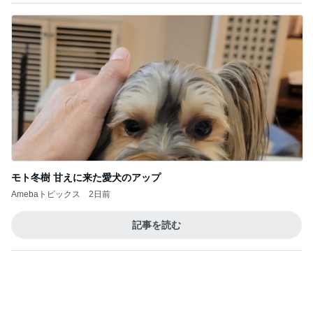
モト冬樹 甘えに来た愛犬のアップ
Amebaトピックス
2日前
記事を読む
トップブロガーランキング
ファッション
ペット
1
1
妻です。ママです。女
しろとくろしろ
です。
たまねぎ
eri.