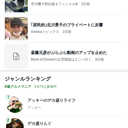
市川團十郎白猿オフィシャルB
3日前
｢庶民的｣北川景子のプライベートに反響
Amebaトピックス
2日前
斎藤元彦がぶらぶら動画のアップを止めた
Bank of Dreamの公営競技はどこへ行く
9日前
ジャンルランキング
B級グルメマニア
5,674人参加中
1
アッキーのデカ盛りライフ
アッキー
2
デカ盛りんぐ