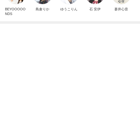
広島原爆の日 市長の言葉に動揺する総理
ブルーサファイア
2日前
帰省中に改めて考えた平和への願い
Amebaトピックス
2日前
斎藤元彦がぶらぶら動画のアップを止めた
Bank of Dreamの公営競技はどこへ行く
9日前
小原正子 サマースクール最終日
Amebaトピックス
2日前
７人待ち
沢田聖子オフィシャルブログ「In My Heartな旅日
3日前
記」by Ameba