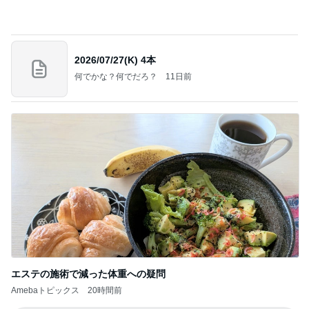
良心的な事業所ほど経営は苦しく、障害ある子の居
場所「放課後デイサービス」で深刻化する理念と現
実の
立石美津子オフィシャルブログ「テキトー母さんの
2日前
すすめ」Powered by Ameba
施術タオルを裏返し次の客に使う店