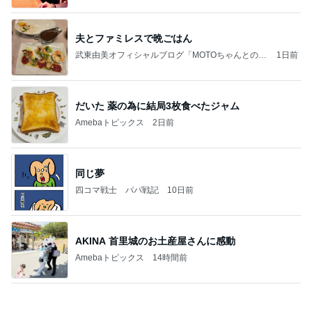
Amebaトピックス
2日前
お願い
モンスターアクアリウム＆レプタイルズ 買取販売
8日前
情報
皆が羨む大学に25年勤めた幸運
Amebaトピックス
13時間前
(長期保存カレーライスセット)
たかたんのコストコ通への道
8日前
相談なくいきなり会社を辞めた夫
Amebaトピックス
2日前