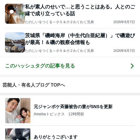
私が素人のせいで…と思うことはある。人とのご
縁で成り立っている話
たのしいをつくる～小５＆小２わくわく兄弟
2026年8月7日
茨城県「磯崎海岸（中生代白亜紀層）」で磯遊び
が最高！＆磯の観察会情報も
たのしいをつくる～小５＆小２わくわく兄弟
2026年8月7日
このハッシュタグの記事を見る
芸能人・有名人ブログ TOPへ
元ジャンポケ斉藤被告の妻がSNSを更新
Amebaトピックス
12時間前
ありがとうございます