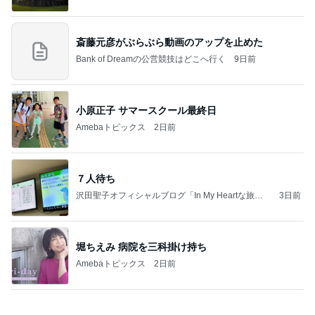
土屋太鳳 広島で迎えた原爆の日
Amebaトピックス
2日前
記事を読む
仕方なく滞在した花火大会の夜
Amebaトピックス
2日前
義母は観念した？
トンデモ義母ンヌからのストレスがヤバい。
2日前