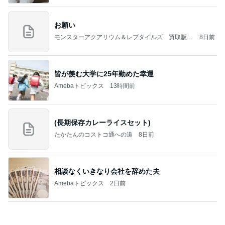
Amebaトピックス
2日前
NISA①
パラスジュエリー（白美女神宝珠）の夢の記録（続
1日前
編）
40代が考える老後の最低ライン
Amebaトピックス
1日前
好きな男には愛されない女の魂の秘密
クノタチホオフィシャルブログ「恋学・性学研究
1日前
室」Powered by Ameba
子どもが怖がり部屋から見た花火
Amebaトピックス
22時間前