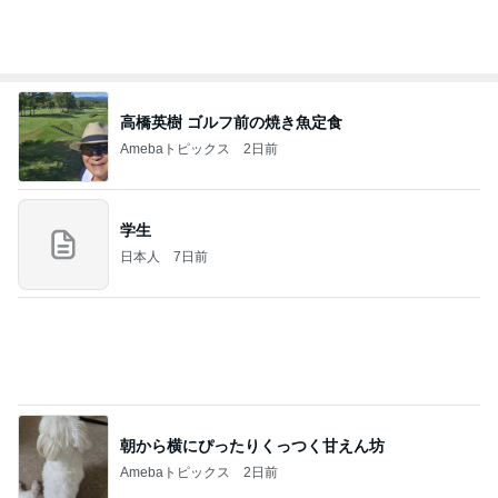
厄介な父の持込み禁止カイロ要求
Amebaトピックス
2日前
涅槃寂静をゴールに設定することがなぜ大事なの
か、シンボルを受容可能なメッセージとして投げる
ことが
気功師から見たバレエとヒーリングのコツ～「まと
4日前
いのば」ブログ
9月の新作に向けた予算の温存