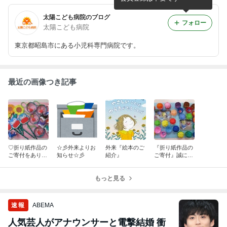
太陽こども病院のブログ
フォロー
太陽こども病院
東京都昭島市にある小児科専門病院です。
最近の画像つき記事
♡折り紙作品の
☆彡外来よりお
外来『絵本のご
『折り紙作品の
ご寄付をありが
知らせ☆彡
紹介』
ご寄付』誠にあ
とうございます
りがとうござい
♡
ます‼
もっと見る
速報
ABEMA
人気芸人がアナウンサーと電撃結婚 衝