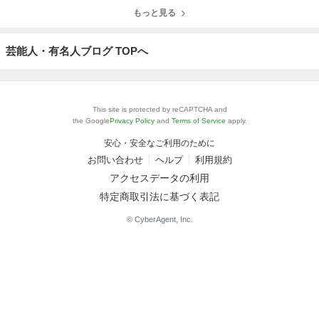
～奈良探訪記 1
国～奈良探訪記
～奈良探訪記 1
金融 “縦横無
5
14
もっと見る
3
尽”』 （第315
回）
芸能人・有名人ブログ TOPへ
This site is protected by reCAPTCHA and
the Google
Privacy Policy
and
Terms of Service
apply.
安心・安全なご利用のために
お問い合わせ
ヘルプ
利用規約
アクセスデータの利用
特定商取引法に基づく表記
© CyberAgent, Inc.