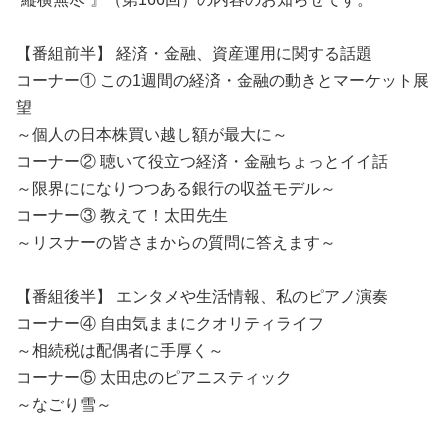
【番組前半】 経済・金融、資産運用に関する話題
コーナー① この1週間の経済・金融の動きとマーケット展
望
～個人の日本株買い越し額が最大に～
コーナー② 聴いて役立つ経済・金融ちょっとイイ話
～限界にになりつつある銀行の収益モデル～
コーナー③ 教えて！太田先生
～リスナーの皆さまからの質問に答えます
～
【番組後半】 エンタメや生活情報、私のピアノ演奏
コーナー④ 自由気ままにクオリティライフ
～相続税は配偶者に手厚く～
コーナー⑤ 太田忠のピアニスティック
～なごり雪～