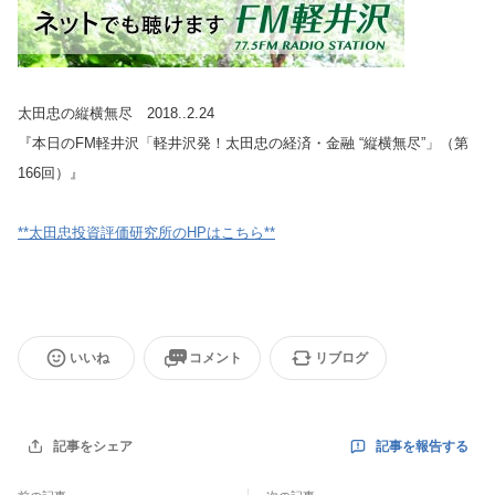
太田忠の縦横無尽 2018..2.24
『本日のFM軽井沢「軽井沢発！太田忠の経済・金融 “縦横無尽”」（第
166回）』
**太田忠投資評価研究所のHPはこちら**
いいね
コメント
リブログ
記事を報告する
記事をシェア