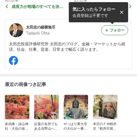
前の記事
次の記事
成長力が相場のすべてを決め
本日のＦＭ軽井沢『軽井沢
気に入ったらフォロー
る
発！太田忠の経済・金融 “縦
横無尽”』 （第165回）
会員登録は不要です
太田忠の縦横無尽
フォロー
Tadashi Ohta
太田忠投資評価研究所 太田忠のブログ。金融・マーケットから経
済、社会、仕事、音楽、日常まで幅広く語ります。
最近の画像つき記事
多武峰・談山神
紅葉の名所でも
やっぱり東大寺
本日のＦＭ軽井
社・大化の改新
ある吉野山へ行
の大仏が一番！
沢『軽井沢発！
～まほろばの国
く ～まほろばの
～まほろばの国
太田忠の経済・