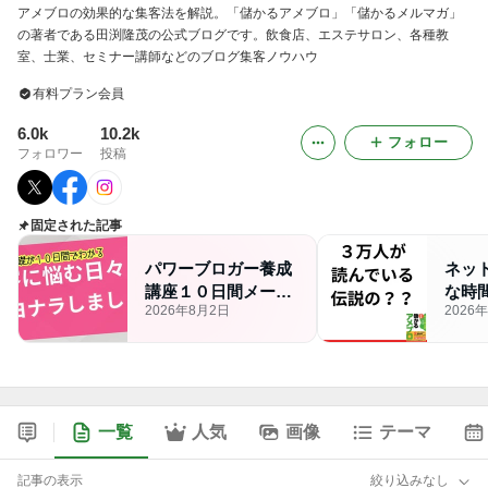
アメブロの効果的な集客法を解説。「儲かるアメブロ」「儲かるメルマガ」
の著者である田渕隆茂の公式ブログです。飲食店、エステサロン、各種教
室、士業、セミナー講師などのブログ集客ノウハウ
有料プラン会員
6.0k
10.2k
フォロー
フォロワー
投稿
固定された記事
パワーブロガー養成
ネッ
講座１０日間メール
な時
2026年8月2日
2026
セミナー、確実な集
方法
客をあなたへ
一覧
人気
画像
テーマ
記事の表示
絞り込みなし