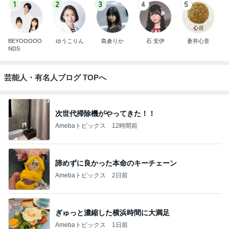
1
2
3
4
5
BEYOOOOO
ゆうこりん
島倉りか
石 安伊
蒼井心音
NDS
芸能人・有名人ブログ TOPへ
次世代掃除機がやってきた！！
Amebaトピックス
12時間前
諦めずに良かった本命のキーチェーン
Amebaトピックス
2日前
ぎゅっと濃縮した横浜時間に大満足
Amebaトピックス
1日前