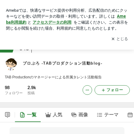
プロぶろ -TABプロダクション活動blog-
アプリをダウンロードして
ブログの更新通知
を受け取りまし
開く
ょう。
ranking
その他の企業・団体ジャンル
643
プロぶろ -TABプロダクション活動blog-
TAB Productionのマネージャーによる所属タレント活動報告
98
2.9k
フォロー
フォロワー
投稿
一覧
人気
画像
テーマ