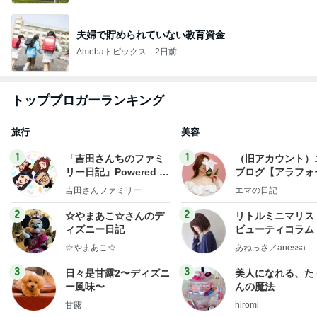
夫婦で貯められていない教育資金
Amebaトピックス
2日前
トップブロガーランキング
旅行
美容
1
1
「吉田さんちのファミ
（旧アカウント）
リー日記」Powered b
ブログ【アラフォ
y Ameba 吉田さんファ
社売却セカンドラ
吉田さんファミリー
エマの日記
ミリーオフィシャルブ
フ】
ログ
2
2
☆やまあこ☆さんのデ
リトルミニマリス
ィズニー日記
ビューティコラム 
little minimalist'
☆やまあこ☆
あねっさ／anessa
uty colum
3
3
日々是甘露2〜ディズニ
美人になれる、た
ー風味〜
んの魔法
甘露
hiromi