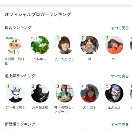
オフィシャルブロガーランキング
総合ランキング
すべて見る
1
2
3
市川團十郎白
小林麻央
だいたひかる
桃
クロ
猿
急上昇ランキング
すべて見る
1
2
3
4
5
デーモン閣下
片岡愛之助
林下清志(ビッ
沢田聖子
金沢克彦
グダディ)
新登場ランキング
すべて見る