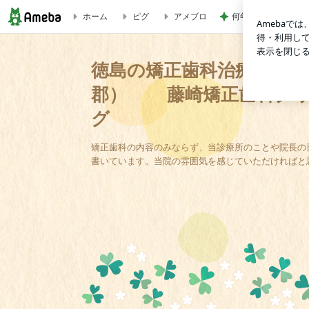
何年ぶりかの夫婦の
ホーム
ピグ
アメブロ
アリゾナ州ツーソンのツイードコースのご紹介 | 徳島の
徳島の矯正歯科治療専門医
郡） 藤崎矯正歯科クリ
グ
矯正歯科の内容のみならず、当診療所のことや院長の
書いています。当院の雰囲気を感じていただければと