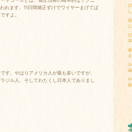
イードコースとは、矯正治療の根本的なテクニ
2
行われます。11日間矯正ずけでワイヤーまげてば
し
んですよ。
母
に
2
本
歯
ま
3
歯
々です。やはりアメリカ人が最も多いですが、
中
ブラジル人、そしてわたくし日本人でありまし
路