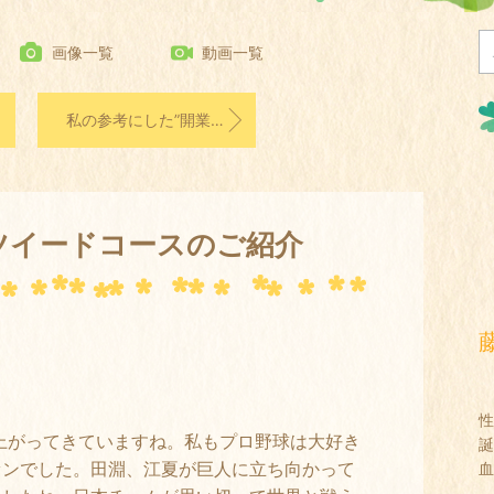
画像一覧
動画一覧
私の参考にした”開業の手引き”
ツイードコースのご紹介
性
上がってきていますね。私もプロ野球は大好き
誕
ァンでした。田淵、江夏が巨人に立ち向かって
血