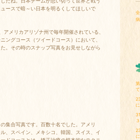
ましたね。日本チームが思い切って世界と戦う
ニュースで暗～い日本を明るくしてほしいで
全
病
、アメリカアリゾナ州で毎年開催されている、
ーニングコース（ツイードコース）において、
した。その時のスナップ写真をお見せしながら
。
第
て
2
に
3
３
ちの集合写真です。百数十名でした。アメリ
2
ジル、スペイン、メキシコ、韓国、スイス、イ
に