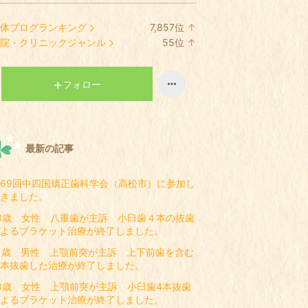
体ブログランキング
7,857
位
↑
ラ
院・クリニックジャンル
55
位
↑
ン
ラ
キ
ン
ン
キ
フォロー
グ
ン
上
グ
昇
上
昇
最新の記事
69回中四国矯正歯科学会（高松市）に参加し
きました。
3歳 女性 八重歯が主訴 小臼歯４本の抜歯
よるブラケット治療が終了しました。
1歳 男性 上顎前突が主訴 上下前歯を含む
本抜歯した治療が終了しました。
3歳 女性 上顎前突が主訴 小臼歯4本抜歯
よるブラケット治療が終了しました。