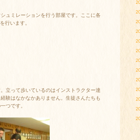
2
2
すシュミレーションを行う部屋です。ここに各
2
グを行います。
2
2
2
2
2
2
2
す。立って歩いているのはインストラクター達
る経験はなかなかありません。生徒さんたちも
2
の一つです。
2
2