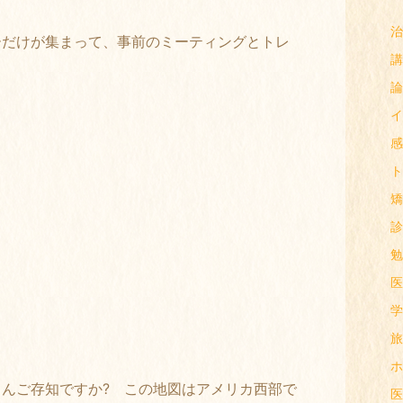
治
ーだけが集まって、事前のミーティングとトレ
講
論
イ
感
ト
矯
診
勉
医
学
旅
ホ
んご存知ですか? この地図はアメリカ西部で
医