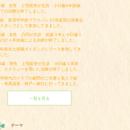
7歳 女性 上顎前突が主訴 小臼歯4本抜歯
ての治療が終了しました。
校 富田中学校ブラスバンドOB楽団の演奏会
スタッフとして参加してきました。
3歳 女性 凸凹が主訴 前歯３本と小臼歯１
の計４本抜歯による治療が終了しました。
科衛生士就職ガイダンスにブース参加してき
した。
4歳 男性 上顎前突が主訴 小臼歯３本抜
、スクリューを用いた治療が終了しました。
学時代のクラブの顧問のご夫妻と友人で姫
・有馬温泉・神戸へ旅行に行ってきました。
一覧を見る
テーマ