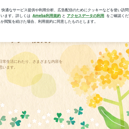
市場デート
芸能人ブログ
人気ブログ
新規登録
ログ
矯正歯科治療専門医院 （徳島県板野郡） 藤崎矯正歯科ク
院 （徳島県板野
ニック 院長ブロ
日常生活にわたり、さまざまな内容を
思います。