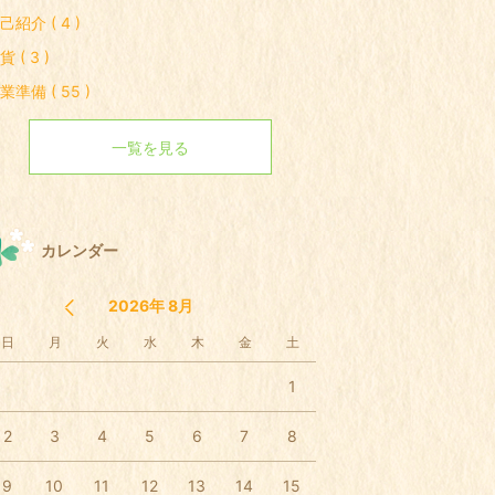
己紹介 ( 4 )
貨 ( 3 )
業準備 ( 55 )
一覧を見る
カレンダー
2026年 8月
日
月
火
水
木
金
土
1
2
3
4
5
6
7
8
9
10
11
12
13
14
15