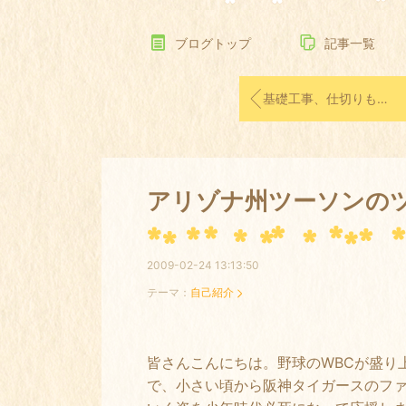
ブログトップ
記事一覧
基礎工事、仕切りもできて順調に進行中でした
アリゾナ州ツーソンの
2009-02-24 13:13:50
テーマ：
自己紹介
皆さんこんにちは。野球のWBCが盛り
で、小さい頃から阪神タイガースのフ