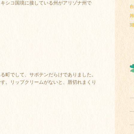
メキシコ国境に接している州がアリゾナ州で
自
雑
開
ある町でして、サボテンだらけでありました。
です。リップクリームがないと、唇切れまくり