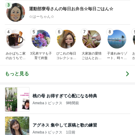
3
運動部寮母さんの毎日お弁当☆毎日ごはん☆
☆はーちゃん☆
4
5
6
7
8
みかぱちこ家
3兄弟ママも子
ぴこれの毎日
大家族の愛情
子連れdeリゾ
のおうちでご
育て終盤
コレクション
ごはんとお弁
ート、時々キ
はん
♬.*ﾟ
当❤︎
ャラ弁
5
ブ
もっと見る
桃の母 お得すぎて心配になる特典
Amebaトピックス
9時間前
アグネス 集中して原稿と歌の練習
Amebaトピックス
1日前