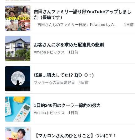
吉田さんファミリー語り部YouTubeアップしまし
た（長編です）
「吉田さんちのファミリー日記」Powered by Ame
1日前
ba 吉田さんファミリーオフィシャルブログ
お客さんに水を求めた配達員の悲劇
Amebaトピックス
1日前
桜島…噴火してた!? Σ(O_O；)
マッキー☆の日日是好日
4日前
1日約240円のクーラー節約の努力
Amebaトピックス
1日前
【マカロンさんのひとりごと】ついに？！