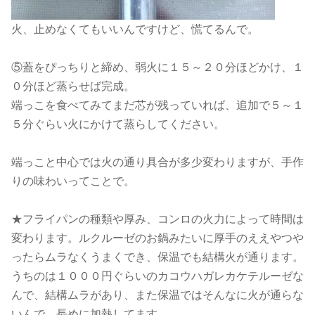
火、止めなくてもいいんですけど、慌てるんで。
⑤蓋をぴっちりと締め、弱火に１５～２０分ほどかけ、１
０分ほど蒸らせば完成。
端っこを食べてみてまだ芯が残っていれば、追加で５～１
５分ぐらい火にかけて蒸らしてください。
端っこと中心では火の通り具合が多少変わりますが、手作
りの味わいってことで。
★フライパンの種類や厚み、コンロの火力によって時間は
変わります。ルクルーゼのお鍋みたいに厚手のええやつや
ったらムラなくうまくでき、保温でも結構火が通ります。
うちのは１０００円ぐらいのカコウハガレカケテルーゼな
んで、結構ムラがあり、また保温ではそんなに火が通らな
いんで、長めに加熱してます。