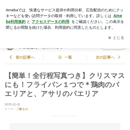
【簡単！全行程写真つき】クリスマスにも！フライパン１つで
＊鶏肉のパエリアと、アサリのパエリア | 山本ゆりオフィシャ
アプリをダウンロードして
ブログの更新通知
を受け取りまし
開く
ルブログ「含み笑いのカフェごはん『syunkon』」Powered b
ょう。
y Ameba
山本ゆりオフィシャルブログ「含み笑いのカ
フォロー
フェごはん『syunkon』」
前の記事へ
一覧
次の記事へ
【簡単！全行程写真つき】クリスマス
にも！フライパン１つで＊鶏肉のパ
エリアと、アサリのパエリア
2015-12-11
テーマ：
ご飯もの