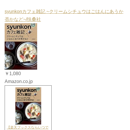
syunkonカフェ雑記 ~クリームシチュウはごはんにあうか
否かなど~/扶桑社
￥1,080
Amazon.co.jp
【楽天ブックスならいつで