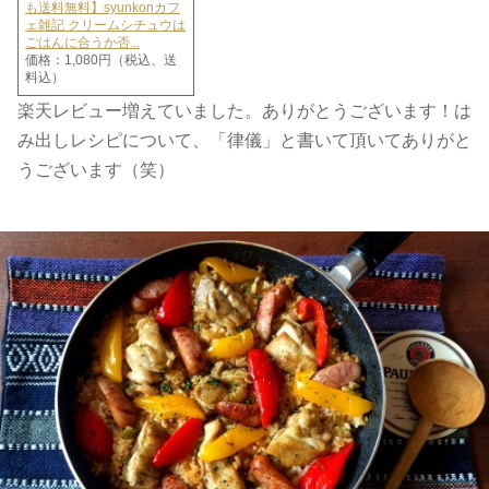
も送料無料】syunkonカフ
ェ雑記 クリームシチュウは
ごはんに合うか否...
価格：1,080円（税込、送
料込）
楽天レビュー増えていました。ありがとうございます！は
み出しレシピについて、「律儀」と書いて頂いてありがと
うございます（笑）