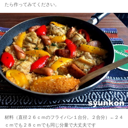
たら作ってみてください。
材料（直径２６ｃｍのフライパン１台分。２合分）←２４
ｃｍでも２８ｃｍでも同じ分量で大丈夫です