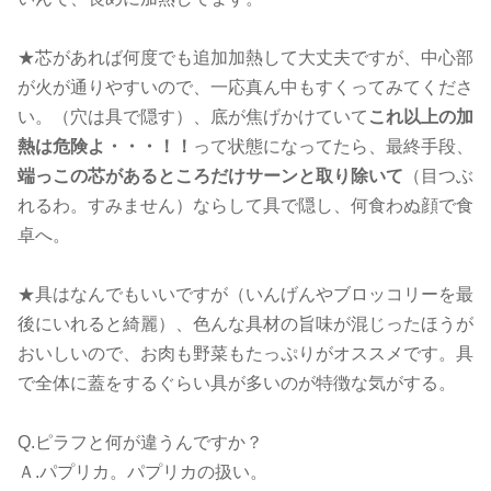
★芯があれば何度でも追加加熱して大丈夫ですが、中心部
が火が通りやすいので、一応真ん中もすくってみてくださ
い。（穴は具で隠す）、底が焦げかけていて
これ以上の加
熱は危険よ・・・！！
って状態になってたら、最終手段、
端っこの芯があるところだけサーンと取り除いて
（目つぶ
れるわ。すみません）ならして具で隠し、何食わぬ顔で食
卓へ。
★具はなんでもいいですが（いんげんやブロッコリーを最
後にいれると綺麗）、色んな具材の旨味が混じったほうが
おいしいので、お肉も野菜もたっぷりがオススメです。具
で全体に蓋をするぐらい具が多いのが特徴な気がする。
Q.ピラフと何が違うんですか？
Ａ.パプリカ。パプリカの扱い。