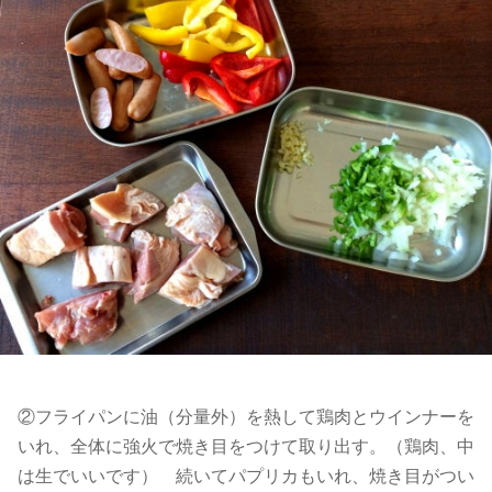
②フライパンに油（分量外）を熱して鶏肉とウインナーを
いれ、全体に強火で焼き目をつけて取り出す。（鶏肉、中
は生でいいです） 続いてパプリカもいれ、焼き目がつい