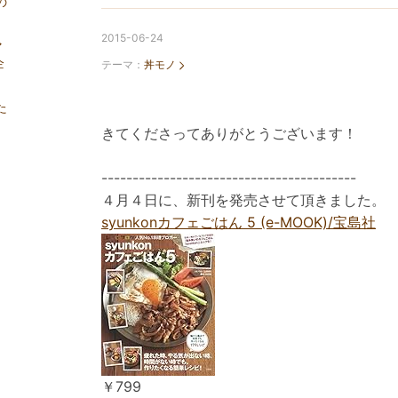
の
2015-06-24
マ
企
テーマ：
丼モノ
た
きてくださってありがとうございます！
-----------------------------------------
４月４日に、新刊を発売させて頂きました。
syunkonカフェごはん 5 (e-MOOK)/宝島社
￥799