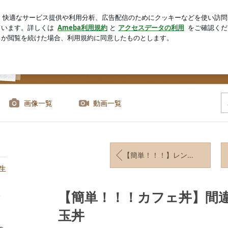
お気に入りの口紅
芸能人ブログ
人気ブログ
新規登録
オフィシャルブログ「含み笑いのカフェごはん『syunkon』」Po
画像一覧
動画一覧
【簡単！！！】レンジで一発＊タッパー１つで美味しい肉豆腐
生
ち
【簡単！！！カフェ丼】間
玉丼
と