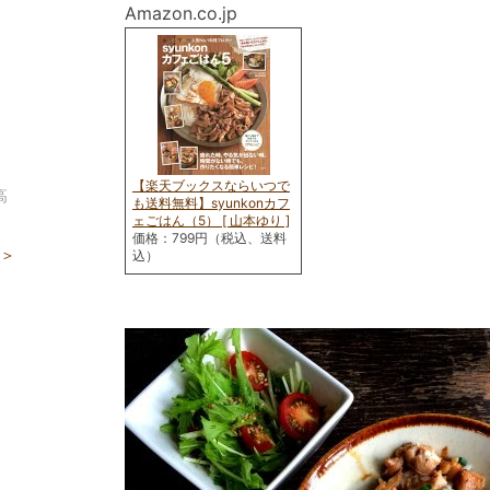
Amazon.co.jp
。
【楽天ブックスならいつで
高
も送料無料】syunkonカフ
ェごはん（5） [ 山本ゆり ]
価格：799円（税込、送料
 ＞
込）