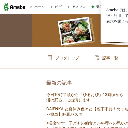
気分を上げるための
ホーム
ピグ
アメブロ
【簡単！！！カフェ丼】間違いない味。こんがり鶏玉丼 | 山本ゆり
ブログトップ
記事一覧
最新の記事
今日10時半頃から「ひるおび」13時頃から「
活は踊る」に出演します
DAIENKAIと夏休み色々と【包丁不要！めっ
ゃ簡単】納豆パスタ
※長文です 子どもの偏食とか料理への思い