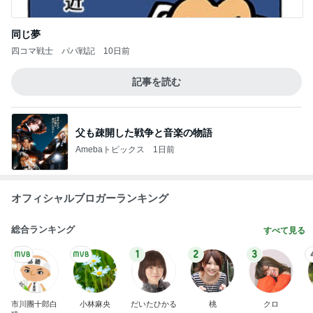
同じ夢
四コマ戦士 パパ戦記
10日前
記事を読む
父も疎開した戦争と音楽の物語
Amebaトピックス
1日前
オフィシャルブロガーランキング
総合ランキング
すべて見る
1
2
3
市川團十郎白
小林麻央
だいたひかる
桃
クロ