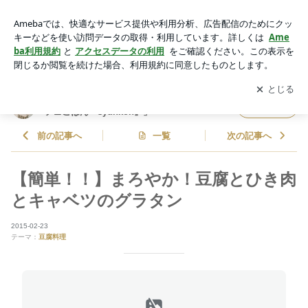
【簡単！！】まろやか！豆腐とひき肉とキャベツのグラタン |
山本ゆりオフィシャルブログ「含み笑いのカフェごはん『syu
アプリをダウンロードして
ブログの更新通知
を受け取りまし
開く
nkon』」Powered by Ameba
ょう。
山本ゆりオフィシャルブログ「含み笑いのカ
フォロー
フェごはん『syunkon』」
前の記事へ
一覧
次の記事へ
【簡単！！】まろやか！豆腐とひき肉
とキャベツのグラタン
2015-02-23
テーマ：
豆腐料理