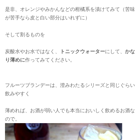
是非、オレンジやみかんなどの柑橘系を漬けてみて（苦味
が苦手なら皮と白い部分はいれずに）
そして割るものを
炭酸水やお水ではなく、
トニックウォーター
にして、
かな
り薄めに
作ってみてください。
フルーツブランデーは、澄みわたるシリーズと同じぐらい
飲みやすく
薄めれば、お酒が弱い人でも本当においしく飲めるお酒な
ので。