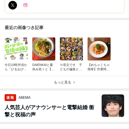
最近の画像つき記事
今日10時半頃か
DAIENKAIと夏
※長文です 子
【めちゃくちゃ
ら「ひるおび」
休み色々と【包
どもの偏食とか
簡単】作業時間
13時頃から「生
丁不要！めっち
料理への思いと
5分！夏のトマ
活は踊る」に出
ゃ簡単】納豆パ
か【夏休みを乗
トマヨクリーム
演します
スタ
もっと見る
り切るレシピ】
パスタ＊DAIGO
今までで最大の
も台所5周年企
レシピ数です
画
速報
ABEMA
人気芸人がアナウンサーと電撃結婚 衝
撃と祝福の声