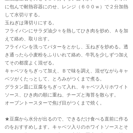
に包んで耐熱容器にのせ、レンジ（６００ｗ）で２分加熱
して水切りする。
玉ねぎは薄切りにする。
フライパンにサラダ油少々を熱してひき肉を炒め、Ａを加
えて絡め、取り出す。
フライパンを洗ってバターをとかし、玉ねぎを炒める。透
き通ったら小麦粉をふりいれて絡め、牛乳を少しずつ加え
てその都度よく混ぜる。
キャベツをちぎって加え、Ｂで味を調え、混ぜながらキャ
ベツがくたっとして、とろみがつくまで煮る。
グラタン皿に豆腐をちぎって入れ、キャベツ入りホワイト
ソース、ひき肉の順に重ね、チーズと海苔を散らす。
オーブントースターで焦げ目がつくまで焼く。
★豆腐から水分が出るので、できるだけ食べる直前に作る
のをおすすめします。キャベツ入りのホワイトソースとそ