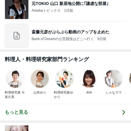
元TOKIO 山口 新居地公開に｢謙虚な部屋｣
Amebaトピックス
1日前
斎藤元彦がぶらぶら動画のアップを止めた
Bank of Dreamの公営競技はどこへ行く
9日前
料理人・料理研究家部門ランキング
料理研究家 今
山本ゆり
料理研究家ゆ
AYA
しゃなママ
泉久美
かり
もっと見る