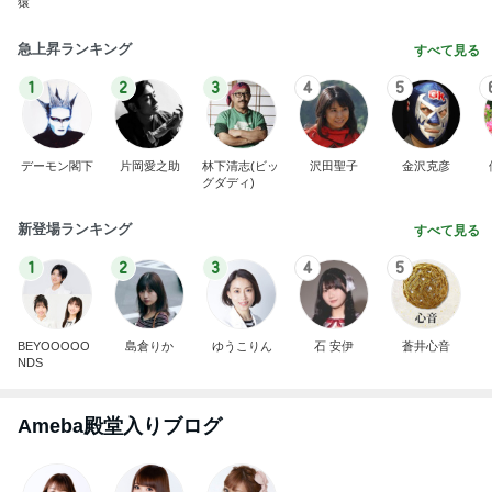
猿
急上昇ランキング
すべて見る
1
2
3
4
5
デーモン閣下
片岡愛之助
林下清志(ビッ
沢田聖子
金沢克彦
グダディ)
新登場ランキング
すべて見る
1
2
3
4
5
BEYOOOOO
島倉りか
ゆうこりん
石 安伊
蒼井心音
NDS
Ameba殿堂入りブログ