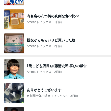
有名店の八つ橋の真剣な食べ比べ
Amebaトピックス
1日前
親友からもらいリピ買いした物
Amebaトピックス
2日前
｢元こども店長｣加藤清史郎 喜びの報告
Amebaトピックス
2日前
ありがとうございます
市川團十郎白猿オフィシャルB
3日前