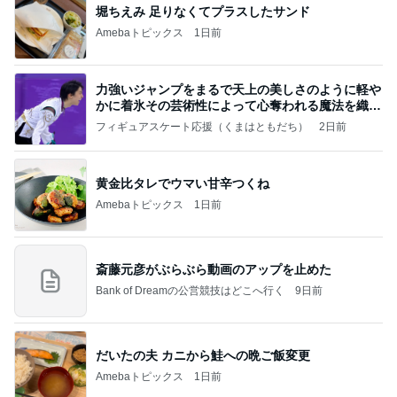
堀ちえみ 足りなくてプラスしたサンド
Amebaトピックス
1日前
力強いジャンプをまるで天上の美しさのように軽や
かに着氷その芸術性によって心奪われる魔法を織り
なす
フィギュアスケート応援（くまはともだち）
2日前
黄金比タレでウマい甘辛つくね
Amebaトピックス
1日前
斎藤元彦がぶらぶら動画のアップを止めた
Bank of Dreamの公営競技はどこへ行く
9日前
だいたの夫 カニから鮭への晩ご飯変更
Amebaトピックス
1日前