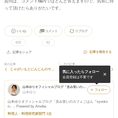
質問は、コメント欄内でほとんど答えますので、気長に待
って頂けたらありがたいです。
いいね
コメント
リブログ
820
62
記事を報告する
記事をシェア
前の記事
次の記事
じゃがいもとにんじんのサラ
【簡単！！！】失敗なし＊炊
気に入ったらフォロー
ダマフィンサンドと、今食べ
飯器で鯛めし
たスコーンの話
会員登録は不要です
山本ゆりオフィシャルブログ「含み笑いのカフェごはん『syunkon』」Powered by Ameba
フォロー
山本ゆり
山本ゆりオフィシャルブログ「含み笑いのカフェごはん『syunko
n』」Powered by Ameba
料理人・料理研究家部門 1位