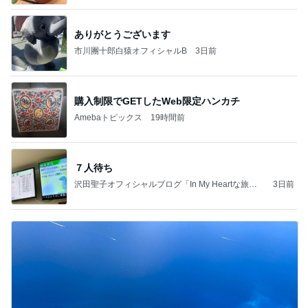
ありがとうございます
市川團十郎白猿オフィシャルB
3日前
購入制限でGETしたWeb限定ハンカチ
Amebaトピックス
19時間前
７人待ち
沢田聖子オフィシャルブログ「In My Heartな旅日
3日前
記」by Ameba