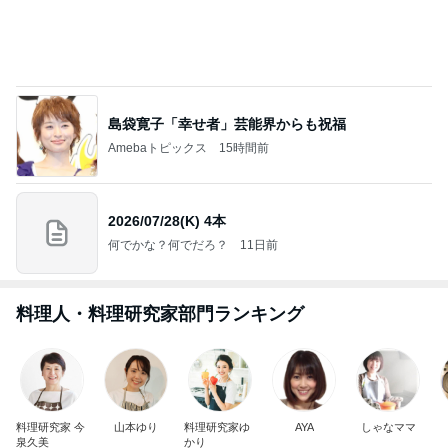
モト冬樹 ゴルフで汗をかくのが快感
Amebaトピックス
9時間前
若乃花 妻の母からの551アイス
Amebaトピックス
9時間前
神がかってる掃除機
Amebaトピックス
3時間前
クロ 駅でSuicaが使えずパニック
Amebaトピックス
9時間前