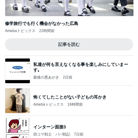
横浜SOGOうまいもの大会
nanaオフィシャルブログ Powered by Ameba
11日前
記事を読む
気になっていたコメダの食玩を発見
Amebaトピックス
1日前
オフィシャルブロガーランキング
総合ランキング
すべて見る
1
2
3
市川團十郎白
小林麻央
だいたひかる
桃
クロ
猿
急上昇ランキング