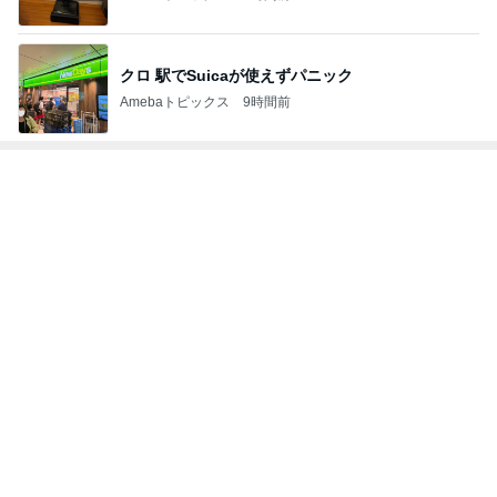
2026/07/28(K) 4本
何でかな？何でだろ？
11日前
スーパーの駐車場で鳴り響く警告音
Amebaトピックス
1日前
悲しすぎて立ち直れない。
クロオフィシャルブログPowered by Ameba
1日前
娘達のリクエストで作った甘辛チキン
Amebaトピックス
1日前