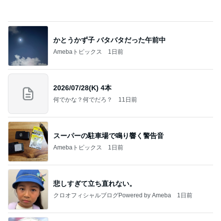
記事を読む
私達が何も言えなくなる事を楽しみにしていまー
す｡
最後の悪あがき
2日前
怖くてしたことがない子どもの耳かき
Amebaトピックス
16時間前
インターン面接3
四コマ戦士 パパ戦記
7日前
山田 幻想的な竹林で不思議体験
Amebaトピックス
1日前