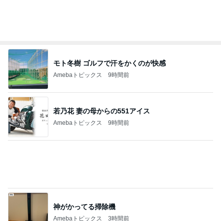
芸能人・有名人ブログ TOPへ
夫の入院で日付を書き換えた手帳
Amebaトピックス
13時間前
きっと高市ってこの時代に嘘、誤魔化し、はぐらか
しても【バレない】【通用する】とでも思ってたん
だろ
広報 いぬねこ本舗
9日前
かとうかず子 バタバタだった午前中
Amebaトピックス
1日前