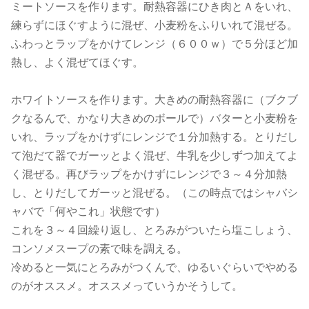
ミートソースを作ります。耐熱容器にひき肉とＡをいれ、
練らずにほぐすように混ぜ、小麦粉をふりいれて混ぜる。
ふわっとラップをかけてレンジ（６００ｗ）で５分ほど加
熱し、よく混ぜてほぐす。
ホワイトソースを作ります。大きめの耐熱容器に（ブクブ
クなるんで、かなり大きめのボールで）バターと小麦粉を
いれ、ラップをかけずにレンジで１分加熱する。とりだし
て泡だて器でガーッとよく混ぜ、牛乳を少しずつ加えてよ
く混ぜる。再びラップをかけずにレンジで３～４分加熱
し、とりだしてガーッと混ぜる。（この時点ではシャバシ
ャバで「何やこれ」状態です）
これを３～４回繰り返し、とろみがついたら塩こしょう、
コンソメスープの素で味を調える。
冷めると一気にとろみがつくんで、ゆるいぐらいでやめる
のがオススメ。オススメっていうかそうして。