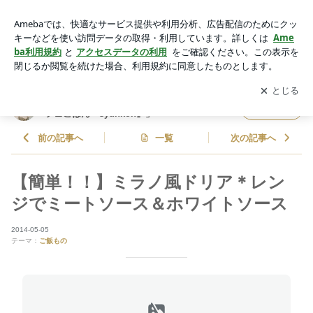
【簡単！！】ミラノ風ドリア＊レンジでミートソース＆ホワイ
トソース | 山本ゆりオフィシャルブログ「含み笑いのカフェご
アプリをダウンロードして
ブログの更新通知
を受け取りまし
開く
はん『syunkon』」Powered by Ameba
ょう。
山本ゆりオフィシャルブログ「含み笑いのカ
フォロー
フェごはん『syunkon』」
前の記事へ
一覧
次の記事へ
【簡単！！】ミラノ風ドリア＊レン
ジでミートソース＆ホワイトソース
2014-05-05
テーマ：
ご飯もの