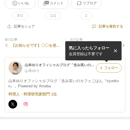
いいね
コメント
リブログ
972
121
2
記事を報告する
記事をシェア
前の記事
次の記事
【お知らせです】〇〇を使わ
簡単！ピリ辛からあげ＊角ハ
気に入ったらフォロー
ないおべんとう＊海原やすよ
イボールに合うレシピのブロ
ともこの裏側ハッケン！の話
グを始めました
会員登録は不要です
山本ゆりオフィシャルブログ「含み笑いのカフェごはん『syunkon』」Powered by Ameba
フォロー
山本ゆり
山本ゆりオフィシャルブログ「含み笑いのカフェごはん『syunko
n』」Powered by Ameba
料理人・料理研究家部門 1位
最近の画像つき記事