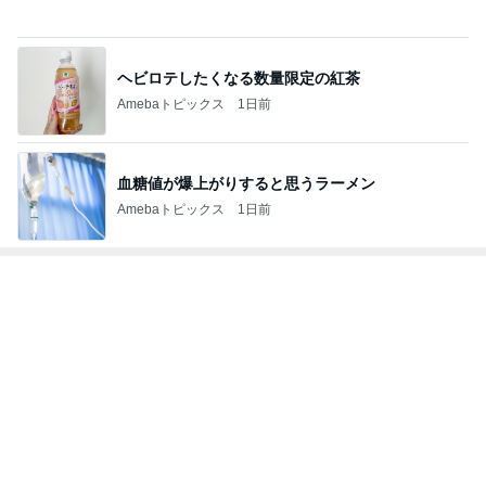
島袋寛子「幸せ者」芸能界からも祝福
Amebaトピックス
15時間前
2026/07/28(K) 4本
何でかな？何でだろ？
11日前
料理人・料理研究家部門ランキング
料理研究家 今
山本ゆり
料理研究家ゆ
AYA
しゃなママ
泉久美
かり
もっと見る