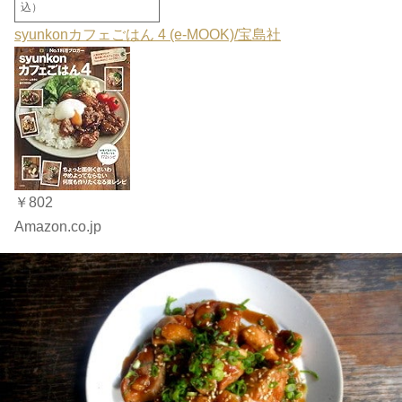
込）
syunkonカフェごはん 4 (e-MOOK)/宝島社
￥802
Amazon.co.jp