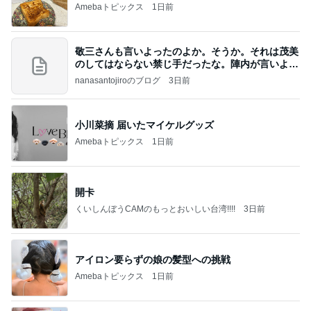
Amebaトピックス
1日前
敬三さんも言いよったのよか。そうか。それは茂美
のしてはならない禁じ手だったな。陣内が言いよる
のよ
nanasantojiroのブログ
3日前
小川菜摘 届いたマイケルグッズ
Amebaトピックス
1日前
開卡
くいしんぼうCAMのもっとおいしい台湾!!!!
3日前
アイロン要らずの娘の髪型への挑戦
Amebaトピックス
1日前