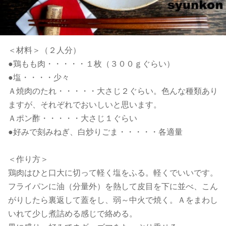
＜材料＞（２人分）
●鶏もも肉・・・・・１枚（３００ｇぐらい）
●塩・・・・少々
Ａ焼肉のたれ・・・・・大さじ２ぐらい。色んな種類あり
ますが、それぞれでおいしいと思います。
Ａポン酢・・・・・大さじ１ぐらい
●好みで刻みねぎ、白炒りごま・・・・・各適量
＜作り方＞
鶏肉はひと口大に切って軽く塩をふる。軽くでいいです。
フライパンに油（分量外）を熱して皮目を下に並べ、こん
がりしたら裏返して蓋をし、弱～中火で焼く。Ａをまわし
いれて少し煮詰める感じで絡める。