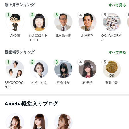
急上昇ランキング
すべて見る
1
2
3
4
5
AKB48
たんぽぽ川村
北村総一朗
北別府学
OCHA NORM
エミコ
A
新登場ランキング
すべて見る
1
2
3
4
5
BEYOOOOO
ゆうこりん
島倉りか
石 安伊
蒼井心音
NDS
Ameba殿堂入りブログ