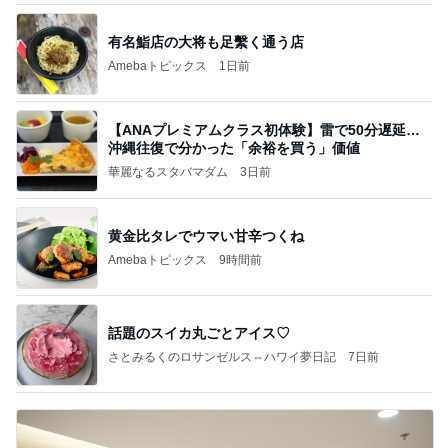
有名鮨店の大将も足繫く通う店
Amebaトピックス
1日前
【ANAプレミアムクラス初体験】雷で50分遅延…
沖縄往復で分かった「余裕を買う」価値
華麗なるスタバマダム
3日前
黄金比タレでウマい甘辛つくね
Amebaトピックス
9時間前
話題のスイカ丸ごとアイス♡
さとみるくのロサンゼルス⇔ハワイ夢日記
7日前