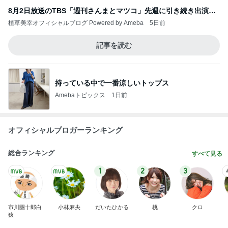
8月2日放送のTBS「週刊さんまとマツコ」先週に引き続き出演し
ます♪
植草美幸オフィシャルブログ Powered by Ameba
5日前
記事を読む
持っている中で一番涼しいトップス
Amebaトピックス
1日前
オフィシャルブロガーランキング
総合ランキング
すべて見る
1
2
3
市川團十郎白
小林麻央
だいたひかる
桃
クロ
猿