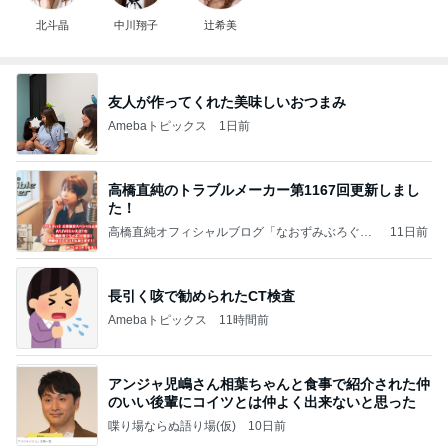
北斗晶
中川翔子
辻希美
友人が作ってくれた美味しいおつまみ
Amebaトピックス
1日前
高橋直純のトラブルメーカー第1167回更新しまし
た！
高橋直純オフィシャルブログ「なおずみぶろぐ」
11日前
Powered by Ameba
長引く咳で勧められたCT検査
Amebaトピックス
11時間前
アンジャ児嶋さん相葉ちゃんと食事で紹介された仲
のいい後輩にコイツとは仲よく出来ないと思った
喋り場ならぬ語り場(仮)
10日前