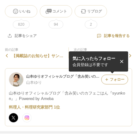
いいね
コメント
リブログ
820
94
2
記事を報告する
記事をシェア
前の記事
次の記事
【掲載誌のお知らせ】サンキ
ごいちの結婚パーティーにい
気に入ったらフォロー
ュ！６月号の付録にて豆腐レ
つものメンバーでいきました
シピを載せて頂いてます
会員登録は不要です
山本ゆりオフィシャルブログ「含み笑いのカフェごはん『syunkon』」Powered by Ameba
フォロー
山本ゆり
山本ゆりオフィシャルブログ「含み笑いのカフェごはん『syunko
n』」Powered by Ameba
料理人・料理研究家部門 1位