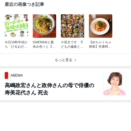
最近の画像つき記事
今日10時半頃か
DAIENKAIと夏
※長文です 子
【めちゃくちゃ
ら「ひるおび」
休み色々と【包
どもの偏食とか
簡単】作業時間
13時頃から「生
丁不要！めっち
料理への思いと
5分！夏のトマ
活は踊る」に出
ゃ簡単】納豆パ
か【夏休みを乗
トマヨクリーム
演します
スタ
もっと見る
り切るレシピ】
パスタ＊DAIGO
今までで最大の
も台所5周年企
レシピ数です
画
ABEMA
高嶋政宏さんと政伸さんの母で俳優の
寿美花代さん 死去