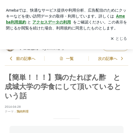
【簡単！！！】鶏のたれぽん酢 と 成城大学の学食にして頂
いているという話 | 山本ゆりオフィシャルブログ「含み笑いの
アプリをダウンロードして
ブログの更新通知
を受け取りまし
開く
カフェごはん『syunkon』」Powered by Ameba
ょう。
山本ゆりオフィシャルブログ「含み笑いのカ
フォロー
フェごはん『syunkon』」
前の記事へ
一覧
次の記事へ
【簡単！！！】鶏のたれぽん酢 と
成城大学の学食にして頂いていると
いう話
2014-04-28
テーマ：
鶏肉料理