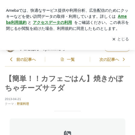
【簡単！！カフェごはん】焼きかぼちゃチーズサラダ | 山本ゆ
りオフィシャルブログ「含み笑いのカフェごはん『syunko
アプリをダウンロードして
ブログの更新通知
を受け取りまし
開く
n』」Powered by Ameba
ょう。
山本ゆりオフィシャルブログ「含み笑いのカ
フォロー
フェごはん『syunkon』」
前の記事へ
一覧
次の記事へ
【簡単！！カフェごはん】焼きかぼ
ちゃチーズサラダ
2013-04-21
テーマ：
野菜料理