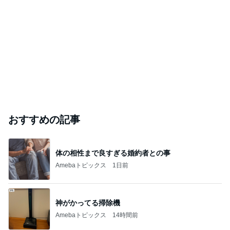
｢元こども店長｣加藤清史郎 喜びの報告
Amebaトピックス
23時間前
斎藤元彦がぶらぶら動画のアップを止めた
Bank of Dreamの公営競技はどこへ行く
8日前
料理人・料理研究家部門ランキング
SaKi
山本ゆり
料理研究家ゆ
AYA
みきママ
かり
もっと見る