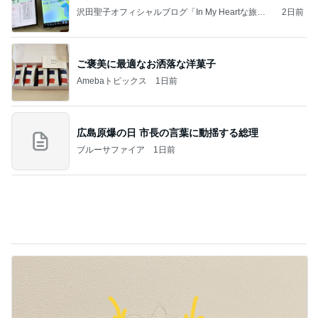
猿
急上昇ランキング
すべて見る
1
2
3
4
5
デーモン閣下
片岡愛之助
林下清志(ビッ
沢田聖子
金沢克彦
グダディ)
新登場ランキング
すべて見る
1
2
3
4
5
BEYOOOOO
ゆうこりん
島倉りか
石 安伊
蒼井心音
NDS
Ameba殿堂入りブログ