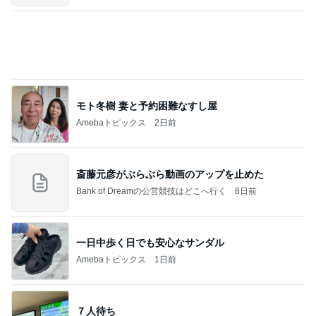
ありがとうございます
市川團十郎白猿オフィシャルB
2日前
記事を読む
娘と一緒にゆっくり作った朝ごはん
Amebaトピックス
1日前
オフィシャルブロガーランキング
総合ランキング
すべて見る
1
2
3
市川團十郎白
小林麻央
だいたひかる
桃
クロ