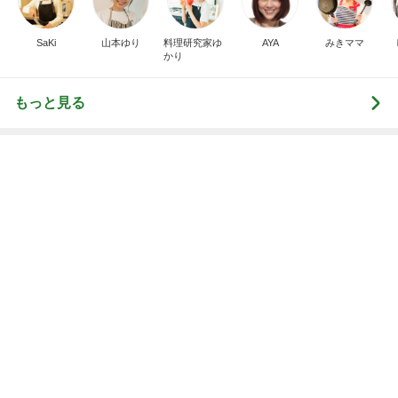
モト冬樹 妻と予約困難なすし屋
Amebaトピックス
2日前
斎藤元彦がぶらぶら動画のアップを止めた
Bank of Dreamの公営競技はどこへ行く
8日前
一日中歩く日でも安心なサンダル
Amebaトピックス
1日前
７人待ち
沢田聖子オフィシャルブログ「In My Heartな旅日
2日前
記」by Ameba
ご褒美に最適なお洒落な洋菓子
Amebaトピックス
1日前