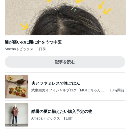
北斗晶
中川翔子
辻希美