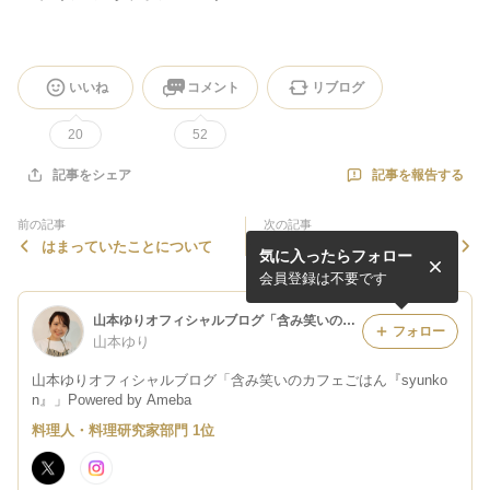
いいね
コメント
リブログ
20
52
記事を報告する
記事をシェア
前の記事
次の記事
はまっていたことについて
【簡単！！！】ねぎ塩だれ豚
気に入ったらフォロー
しゃぶ
会員登録は不要です
山本ゆりオフィシャルブログ「含み笑いのカフェごはん『syunkon』」Powered by Ameba
フォロー
山本ゆり
山本ゆりオフィシャルブログ「含み笑いのカフェごはん『syunko
n』」Powered by Ameba
料理人・料理研究家部門 1位