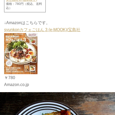
価格：780円（税込、送料
込）
↓Amazonはこちらです。
syunkonカフェごはん 3 (e-MOOK)/宝島社
￥780
Amazon.co.jp