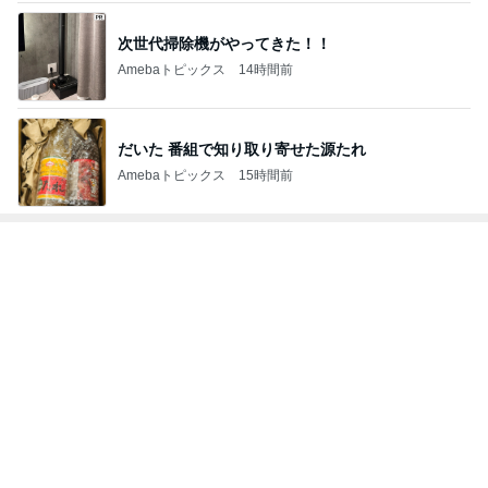
膝が痛いのに頭に針をうつ中医
Amebaトピックス
1日前
記事を読む
夫とファミレスで晩ごはん
武東由美オフィシャルブログ「MOTOちゃんと
18時間前
のはっぴぃな毎日」Powered by Ameba
酷暑の夏に揃えたい購入予定の物
Amebaトピックス
1日前
同じ夢
四コマ戦士 パパ戦記
10日前