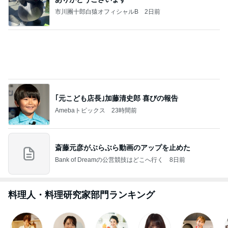
芸能人・有名人ブログ TOPへ
爽やか後味が最高な大人のスイーツ
Amebaトピックス
1日前
学生
日本人
7日前