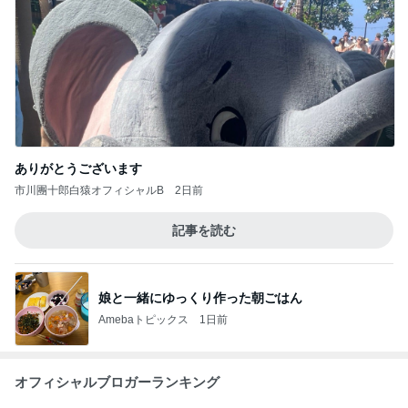
Amebaトピックス
1日前
力強いジャンプをまるで天上の美しさのように軽や
かに着氷その芸術性によって心奪われる魔法を織り
なす
フィギュアスケート応援（くまはともだち）
1日前
気に入らない備え付けのカーテン
Amebaトピックス
1日前
2026/07/27(K) 4本
何でかな？何でだろ？
10日前
かとうかず子 ピーカンの暑い日
Amebaトピックス
1日前