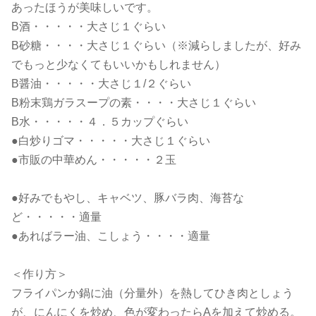
あったほうが美味しいです。
B酒・・・・・大さじ１ぐらい
B砂糖・・・・大さじ１ぐらい（※減らしましたが、好み
でもっと少なくてもいいかもしれません）
B醤油・・・・・大さじ１/２ぐらい
B粉末鶏ガラスープの素・・・・大さじ１ぐらい
B水・・・・・４．５カップぐらい
●白炒りゴマ・・・・・大さじ１ぐらい
●市販の中華めん・・・・・２玉
●好みでもやし、キャベツ、豚バラ肉、海苔な
ど・・・・・適量
●あればラー油、こしょう・・・・適量
＜作り方＞
フライパンか鍋に油（分量外）を熱してひき肉としょう
が、にんにくを炒め、色が変わったらAを加えて炒める。