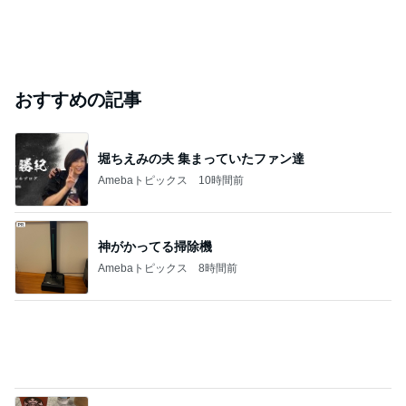
悲しすぎて立ち直れない。
クロオフィシャルブログPowered by Ameba
1日前
料理人・料理研究家部門ランキング
ゆーママ
山本ゆり
料理研究家ゆ
みきママ
AYA
かり
もっと見る