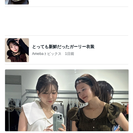
Amebaトピックス
1日前
20260803 鬼郁隊4人衆で中ちゃん釣行 写メ
中ちゃんのブログ
2日前
痛がる夫を無視し出て行った隣の部屋
Amebaトピックス
1日前
今週から停電が始まる?! 片山さつき大臣の警告がE
BS、RV、そしてGESARA宣言が⁈
心の道標【旧：ヤ～ベェのブログ】
19時間前