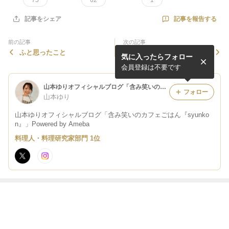
75
62
1
記事を報告する
記事をシェア
前の記事
次の記事
ふと思ったこと
【簡単！】クリスマスに＊ひ
気に入ったらフォロー
き肉とマッシュポテトの重ね
焼き
会員登録は不要です
山本ゆりオフィシャルブログ「含み笑いのカフェごはん『syunkon』」Powered by Ameba
フォロー
山本ゆり
山本ゆりオフィシャルブログ「含み笑いのカフェごはん『syunko
n』」Powered by Ameba
料理人・料理研究家部門 1位
最近の画像つき記事