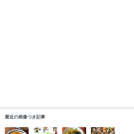
【レンジで簡
今日10時半頃か
DAIENKAIと夏
※長文です 子
単！！】トマト
ら「ひるおび」
休み色々と【包
どもの偏食とか
照り焼きチキン
13時頃から「生
丁不要！めっち
料理への思いと
＆ナスのそぼろ
活は踊る」に出
ゃ簡単】納豆パ
か【夏休みを乗
あん＊ひるおび
演します
もっと見る
スタ
り切るレシピ】
のレシピです
今までで最大の
レシピ数です
ABEMA
清水アキラ 37歳で急逝の息子 良太郎さ
んの死去にコメント