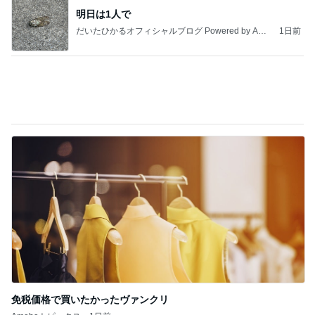
DS
トリー
新登場ランキング
すべて見る
1
2
3
4
5
BEYOOOOO
島倉りか
ゆうこりん
石 安伊
蒼井心音
NDS
Ameba殿堂入りブログ
北斗晶
中川翔子
辻希美