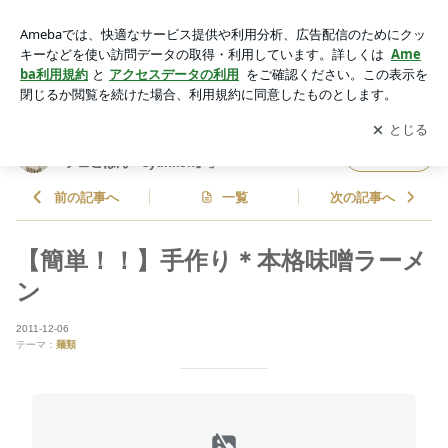
【簡単！！】手作り＊本格味噌ラーメン | 山本ゆりオフィシャ
ルブログ「含み笑いのカフェごはん『syunkon』」Powered b
アプリをダウンロードして
ブログの更新通知
を受け取りまし
開く
y Ameba
ょう。
山本ゆりオフィシャルブログ「含み笑いのカ
フォロー
フェごはん『syunkon』」
前の記事へ
一覧
次の記事へ
【簡単！！】手作り＊本格味噌ラーメ
ン
2011-12-06
テーマ：
麺類