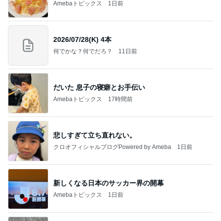
台風に備え常備するアップルパイ
Amebaトピックス
1日前
オフィシャルブロガーランキング
総合ランキング
すべて見る
1
2
3
市川團十郎白
小林麻央
だいたひかる
桃
クロ
猿
急上昇ランキング
すべて見る
1
2
3
4
5
EBiDAN 39&Ki
高山善廣
こいたん
島倉りか
つばきファク