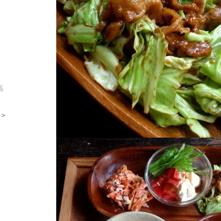
。
高
 ＞