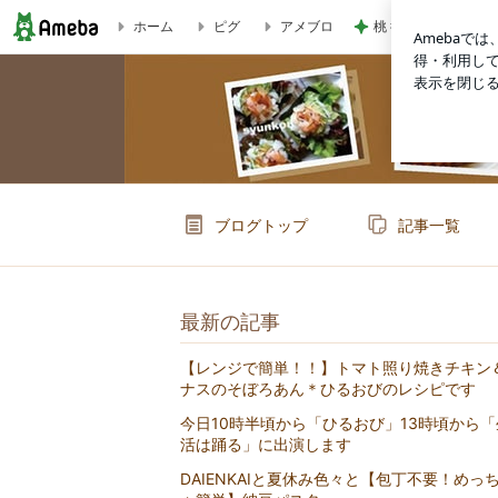
桃 後を引くうまさ
ホーム
ピグ
アメブロ
旨！豚こまとキャベツの回鍋肉 | 山本ゆりオフィシャルブログ「含み
ブログトップ
記事一覧
最新の記事
【レンジで簡単！！】トマト照り焼きチキン
ナスのそぼろあん＊ひるおびのレシピです
今日10時半頃から「ひるおび」13時頃から「
活は踊る」に出演します
DAIENKAIと夏休み色々と【包丁不要！めっ