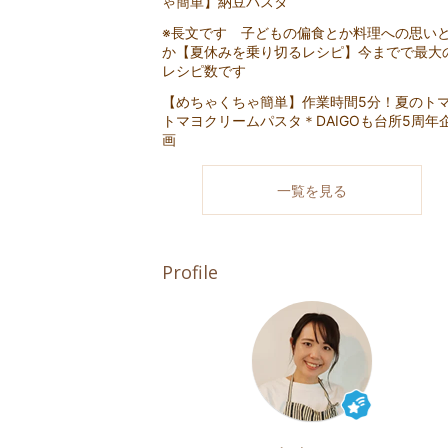
ゃ簡単】納豆パスタ
※長文です 子どもの偏食とか料理への思い
か【夏休みを乗り切るレシピ】今までで最大
レシピ数です
【めちゃくちゃ簡単】作業時間5分！夏のト
トマヨクリームパスタ＊DAIGOも台所5周年
画
一覧を見る
Profile