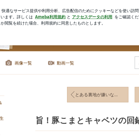
の冷やし麻辣湯
芸能人ブログ
人気ブログ
新規登録
ロ
笑いのカフェごはん『syunkon』」Powered by Ameb
画像一覧
動画一覧
とある裏地が嫌いなスーツ屋の店員さんについて
＆
生
旨！豚こまとキャベツの回
ち