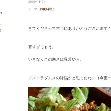
2009-11-04
と
テーマ：
豚肉料理
の
マ
きてくださって本当にありがとうございます
企
寒すぎてもう。
いきなりこの寒さは異常やろ。
ノストラダムスの降臨かと思ったわ。（今更