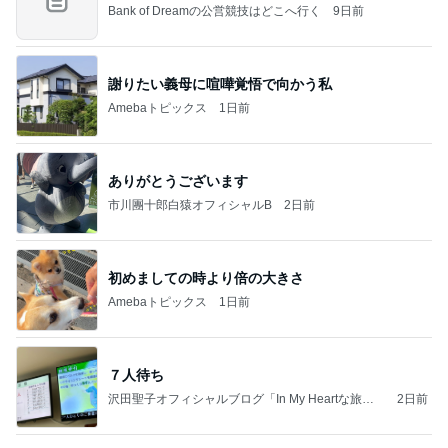
Bank of Dreamの公営競技はどこへ行く
9日前
謝りたい義母に喧嘩覚悟で向かう私
Amebaトピックス
1日前
ありがとうございます
市川團十郎白猿オフィシャルB
2日前
初めましての時より倍の大きさ
Amebaトピックス
1日前
７人待ち
沢田聖子オフィシャルブログ「In My Heartな旅日
2日前
記」by Ameba