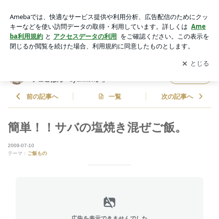
簡単！！サバの塩焼き混ぜご飯。 | 山本ゆりオフィシャルブロ
グ「含み笑いのカフェごはん『syunkon』」Powered by Ameb
アプリをダウンロードして
ブログの更新通知
を受け取りまし
開く
a
ょう。
山本ゆりオフィシャルブログ「含み笑いのカ
フォロー
フェごはん『syunkon』」
前の記事へ
一覧
次の記事へ
簡単！！サバの塩焼き混ぜご飯。
2009-07-10
テーマ：
ご飯もの
広告を表示できませんでした