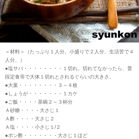
＜材料＞（たっぷり１人分。小盛りで２人分。生活苦で４
人分。）
●塩サバ・・・・・・・・１切れ。切れてなかったら、普
段定食等で大体１切れとされるぐらいの大きさ。
●大葉・・・・・・・・３～４枚
●しょうが・・・・・・・１カケ
●ご飯・・・・茶碗２～３杯分
Ａ砂糖・・・・大さじ１
Ａ酢・・・・大さじ２
Ａ塩・・・・小さじ１/２
●ポン酢・・・・・・・大さじ１ほど