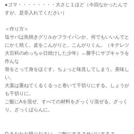
●ゴマ・・・・・・・・大さじ１ほど（今回なかったんで
すが、是非入れてください）
＜作り方＞
塩サバは魚焼きグリルかフライパンか、何でもいいんでと
にかく焼く。皮をこんがりと。こんがりくん。（キテレツ
大百科のめっちゃ日焼けした少年）←勝手にサブキャラを
作んな
骨をとって身をほぐす。ちょっと味見してしまう。美味し
い。
大葉は重ねてくるくるっと巻いて千切りにする。しょうが
も千切りに。
ご飯にAを混ぜ、すべての材料をざっくり混ぜる。ざっく
り。ざっくばらんに。
Q.あなたお帰りなさい。ご飯にする？サバにする？