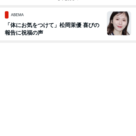
今までで最大の
も台所5周年企
レシピ数です
画
ABEMA
「体にお気をつけて」松岡茉優 喜びの
報告に祝福の声