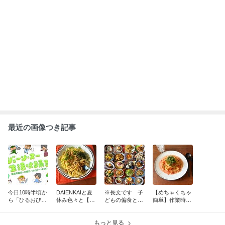
最近の画像つき記事
今日10時半頃か
DAIENKAIと夏
※長文です 子
【めちゃくちゃ
ら「ひるおび」
休み色々と【包
どもの偏食とか
簡単】作業時間
13時頃から「生
丁不要！めっち
料理への思いと
5分！夏のトマ
活は踊る」に出
ゃ簡単】納豆パ
か【夏休みを乗
トマヨクリーム
演します
スタ
もっと見る
り切るレシピ】
パスタ＊DAIGO