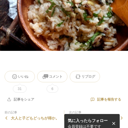
いいね
コメント
リブログ
31
6
記事を報告する
記事をシェア
前の記事
次の記事
大人と子どもどっちが得か。
先生に叱られた一番古い記憶
気に入ったらフォロー
について
会員登録は不要です