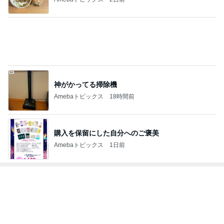
お盆休みに重なる演習と通信制限
Amebaトピックス
1日前
昨日の通勤コーデ＆【本日20時スタート】楽天お買
い物マラソンお得情報まとめ
norikoオフィシャルブログ「Noricoco room 〜365
6日前
日コーディネート日記〜」Powered by Ameba
不眠もあり満身創痍な私の体
Amebaトピックス
1日前
もうすぐ〜〜♡
私立恵比寿中学オフィシャルブログ Powered by A
5日前
meba