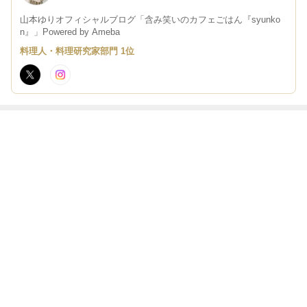
山本ゆりオフィシャルブログ「含み笑いのカフェごはん『syunko
n』」Powered by Ameba
料理人・料理研究家部門 1位
最近の画像つき記事
【レンジで簡
今日10時半頃か
DAIENKAIと夏
※長文です 子
単！！】トマト
ら「ひるおび」
休み色々と【包
どもの偏食とか
照り焼きチキン
13時頃から「生
丁不要！めっち
料理への思いと
＆ナスのそぼろ
活は踊る」に出
ゃ簡単】納豆パ
か【夏休みを乗
あん＊ひるおび
演します
もっと見る
スタ
り切るレシピ】
のレシピです
今までで最大の
レシピ数です
ABEMA