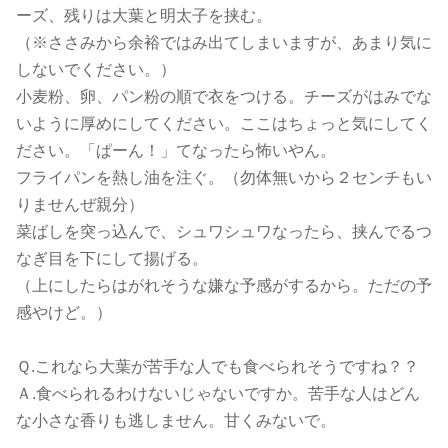
ーズ、残りは大葉と明太子を挟む。
（※ささみから余裕ではみ出てしまいますが、あまり気に
しないでください。）
小麦粉、卵、パン粉の順で衣をつける。チーズがはみでな
いように厚めにしてください。ここはちょっと気にしてく
ださい。「ぱーん！」てなったら怖いやん。
フライパンを熱し油を注ぐ。（勿体無いから２センチもい
りませんぜ親分）
菜ばしを突っ込んで、シュワシュワなったら、挟んでるつ
なぎ目を下にして揚げる。
（上にしたらはがれそうな嫌な予感がするから。ただの予
感やけど。）
Ｑ.これなら大葉が苦手な人でも食べられそうですね？？
Ａ.食べられるわけないじゃないですか。苦手な人はどん
な小さな香りも逃しません。甘くみないで。