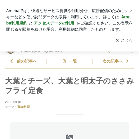
大葉とチーズ、大葉と明太子のささみフライ定食 | 山本ゆりオ
フィシャルブログ「含み笑いのカフェごはん『syunkon』」Po
アプリをダウンロードして
ブログの更新通知
を受け取りまし
開く
wered by Ameba
ょう。
山本ゆりオフィシャルブログ「含み笑いのカ
フォロー
フェごはん『syunkon』」
前の記事へ
一覧
次の記事へ
大葉とチーズ、大葉と明太子のささみ
フライ定食
2008-09-01
テーマ：
鶏肉料理