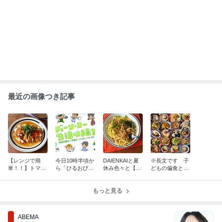
上白石萌音 喜びの報告に芸能界から祝
福の声｢お体を大切に｣