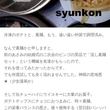
冷凍のポテトと、素麺。もう、遠い遠い外国で調理済み。
なんで素麺かと申しますと、
前のあさみの結婚式の二次会のビンゴの景品で「流し素麺
セット」という機械を友達がもらったので、
それを使ってみたかったからです。
でも何度試しても全く流れませんでした。神様の意地悪
★（少女漫画か）
そして缶チューハイにウイスキーに大量のお菓子。
ポテトチップスにチョコにおつまみに、時々素麺。
この栄養バランスの悪さ。後々後悔する（翌日顔パンッパ