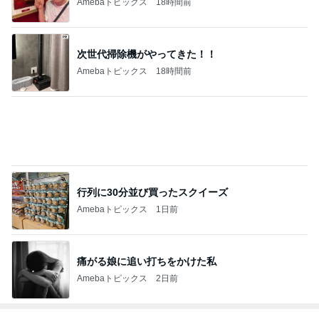
【注文住宅】すでにリフォームを、検討している。
桃オフィシャルブログ Powered by Ameba
1日前
斉藤被告の妻 家族との写真を公開
Amebaトピックス
23時間前
愚痴っぽくてすみません
だいたひかるオフィシャルブログ Powered by Ame
1日前
ba
料理人・料理研究家部門ランキング
ゆーママ
山本ゆり
料理研究家ゆ
みきママ
AYA
かり