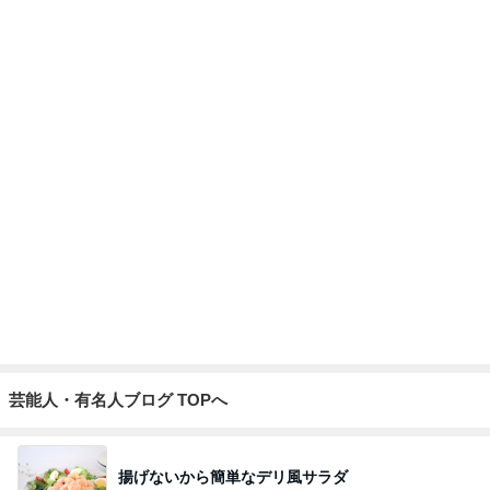
堀ちえみの夫 デリバリーで夕飯
Amebaトピックス
2日前
理由を
ZERO「不都合な…ver2」
1日前