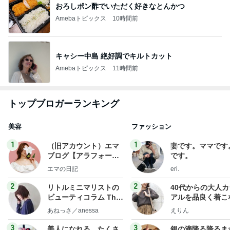
おろしポン酢でいただく好きなとんかつ
Amebaトピックス
10時間前
キャシー中島 絶好調でキルトカット
Amebaトピックス
11時間前
トップブロガーランキング
美容
ファッション
1
1
（旧アカウント）エマ
妻です。ママです
ブログ【アラフォー会
です。
社売却セカンドライ
エマの日記
eri.
フ】
2
2
リトルミニマリストの
40代からの大人
ビューティコラム The
アルを品良く着こ
little minimalist's bea
ファッションブロ
あねっさ／anessa
えりん
uty colum
3
3
美人になれる、たくさ
銀の滴降る降るま