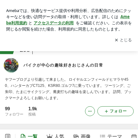
バイクが中心の趣味好きおじさんの日常
アプリをダウンロードして
ブログの更新通知
を受け取りまし
開く
ょう。
ranking
バイクジャンル
298
バイクが中心の趣味好きおじさんの日常
ヤフーブログより引越して来ました。 ロイヤルエンフィールドヒマラヤ45
0、ハンターカブCT125、KSR80.ゴルフ7に乗っています。 ツーリング、ご
朱印、たまにサイクリング、蕎麦打ちの趣味を楽しんでいます。 訪問、ブッ
クマークよろしくお願いします。
99
1.9k
フォロー
フォロワー
投稿
一覧
人気
画像
テーマ