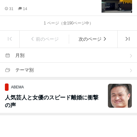
31
14
1
ページ（全
190
ページ中）
前のページ
次のページ
月別
テーマ別
ABEMA
人気芸人と女優のスピード離婚に衝撃
の声