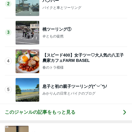
バンパー
2
バイクと車とツーリング
桃ツーリング①
3
＠ともの徒然
【スピード400】女子ツー♡大人気の八王子
農家カフェFARM BASEL
4
春のトラ模様
息子と初の親子ツーリング(*´︶`*)ﾉ
5
みかりんの日常とバイクのブログ
このジャンルの記事をもっと見る