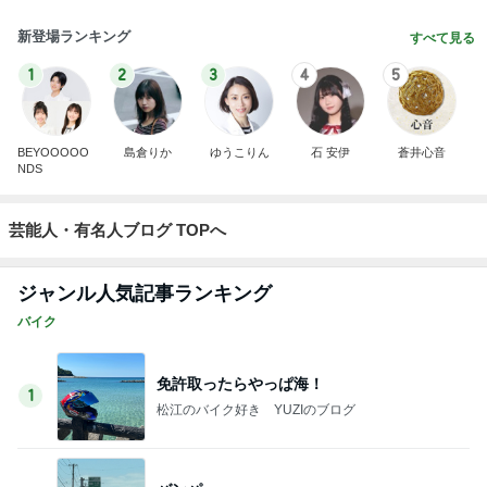
新登場ランキング
すべて見る
1
2
3
4
5
BEYOOOOO
島倉りか
ゆうこりん
石 安伊
蒼井心音
NDS
芸能人・有名人ブログ TOPへ
ジャンル人気記事ランキング
バイク
免許取ったらやっぱ海！
1
松江のバイク好き YUZIのブログ