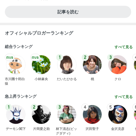
記事を読む
オフィシャルブロガーランキング
総合ランキング
すべて見る
1
2
3
市川團十郎白
小林麻央
だいたひかる
桃
クロ
猿
急上昇ランキング
すべて見る
1
2
3
4
5
デーモン閣下
片岡愛之助
林下清志(ビッ
沢田聖子
金沢克彦
グダディ)