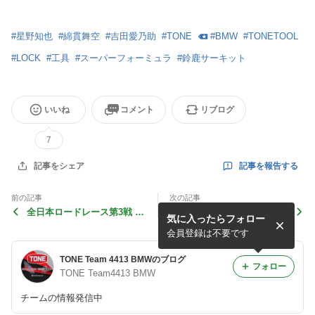
#
星野知也
#
綿貫舞空
#
吉田愛乃助
#
TONE
#
BMW
#
TONETOOL
#
LOCK
#
工具
#
スーパーフォーミュラ
#
鈴鹿サーキット
いいね
コメント
リブログ
7
記事を報告する
記事をシェア
前の記事
次の記事
全日本ロードレース第3戦 S
全日本ロードレース第2戦 鈴
気に入ったらフォロー
UGO 予選＆決勝Race1
鹿2＆4 予選＆決勝Race1
会員登録は不要です
TONE Team 4413 BMWのブログ
フォロー
TONE Team4413 BMW
チームの情報発信中