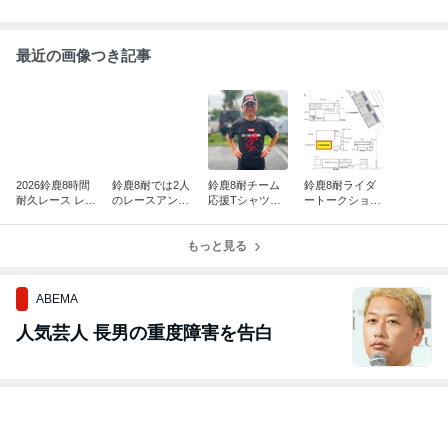
最近の画像つき記事
2026鈴鹿8時間
鈴鹿8耐では2人
鈴鹿8耐チーム
鈴鹿8耐ライダ
耐久レース レー
のレースアンバ
応援Tシャツ販
ートークショー
スレポート
サダーで盛り上
売のお知らせ！
出演のお知ら
げます！
せ！
もっと見る
ABEMA
人気芸人 長男の重度障害を告白