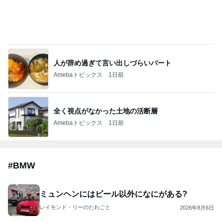
人が辞め過ぎて言い出しづらいパート
Amebaトピックス
1日前
全く視点がなかった土地の活断層
Amebaトピックス
1日前
#
BMW
ミュンヘンにはビール以外になにがある?
レイモンド・リーのたわごと
2026年8月6日
BMW M4 GT3 (nunu 1/24) #22
不定期プラモデル日記〜ときどきガンプラ・ときどきレ
2026年8月6日
ース車両〜