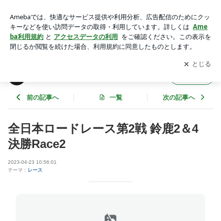
全日本ロードレース第2戦 鈴鹿2＆4 決勝Race2 | TONE Tea
m 4413 BMWのブログ
アプリをダウンロードして
ブログの更新通知
を受け取りまし
開く
ょう。
TONE Team 4413 BMWのブログ
フォロー
前の記事へ
一覧
次の記事へ
全日本ロードレース第2戦 鈴鹿2＆4
決勝Race2
2023-04-23 10:56:01
テーマ：
レース