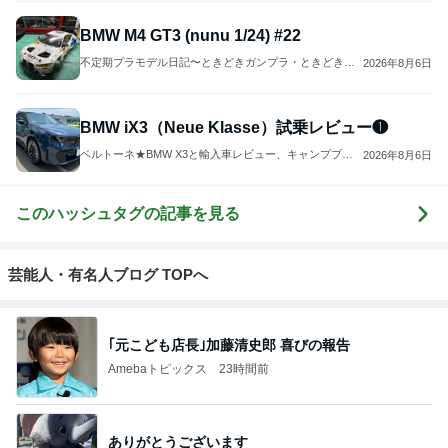
BMW iX3（Neue Klasse）試乗レビュー❶
ベルトーネ★BMW X3と輸入車レビュー、キャンプブロ
2026年8月6日
グ
このハッシュタグの記事を見る
芸能人・有名人ブログ TOPへ
｢元こども店長｣加藤清史郎 喜びの報告
Amebaトピックス
23時間前
ありがとうございます
市川團十郎白猿オフィシャルB
2日前