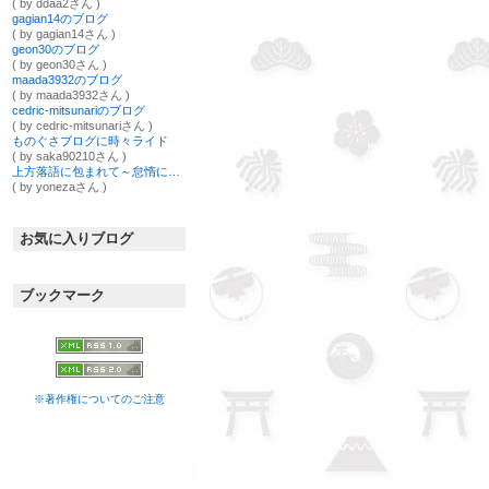
( by ddaa2さん )
gagian14のブログ
( by gagian14さん )
geon30のブログ
( by geon30さん )
maada3932のブログ
( by maada3932さん )
cedric-mitsunariのブログ
( by cedric-mitsunariさん )
ものぐさブログに時々ライド
( by saka90210さん )
上方落語に包まれて～怠惰に一商懸命なブログ
( by yonezaさん )
お気に入りブログ
ブックマーク
※著作権についてのご注意