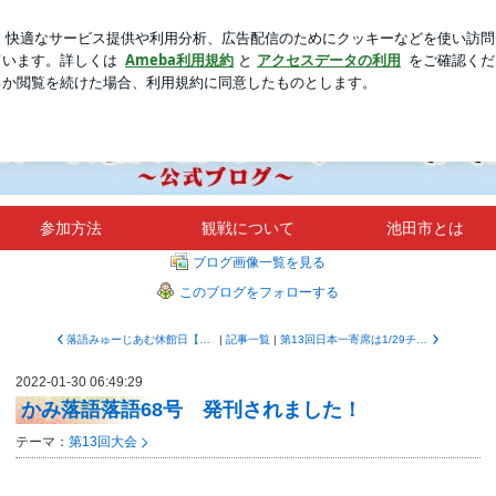
ン型になる事
新規登録
ログ
芸能人ブログ
人気ブログ
戦
参加方法
観戦について
池田市とは
ブログ画像一覧を見る
このブログをフォローする
落語みゅーじあむ休館日【令和4年2月】
|
記事一覧
|
第13回日本一寄席は1/29チケット発売です！
2022-01-30 06:49:29
かみ落語落語68号 発刊されました！
テーマ：
第13回大会