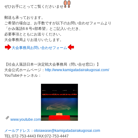
ぜひお手にとってご覧くださいませ
郵送も承っております。
ご希望の場合は、お手数ですが以下のお問い合わせフォームより
「かみ落語6８号○部希望」とご記入いただき、
必要事項とともにお送りください。
大会事務局よりお送りいたします。
大会事務局お問い合わせフォーム
【社会人落語日本一決定戦大会事務局（問い合せ窓口）】
大会公式ホームページ：
http://www.kamigatadairakugosai.com/
YouTubeチャンネル：
www.youtube.com
メールアドレス：
otoiawase@kamigatadairakugosai.com
TEL:072-753-4443 FAX:072-753-4447