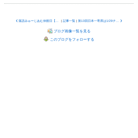
落語みゅーじあむ休館日【令和4年2月】
|
記事一覧
|
第13回日本一寄席は1/29チケット発売です！
ブログ画像一覧を見る
このブログをフォローする