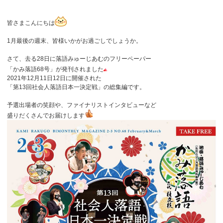
皆さまこんにちは
1月最後の週末、皆様いかがお過ごしでしょうか。
さて、去る28日に落語みゅーじあむのフリーペーパー
「かみ落語68号」が発刊されました
2021年12月11日12日に開催された
「第13回社会人落語日本一決定戦」の総集編です。
予選出場者の笑顔や、ファイナリストインタビューなど
盛りだくさんでお届けします