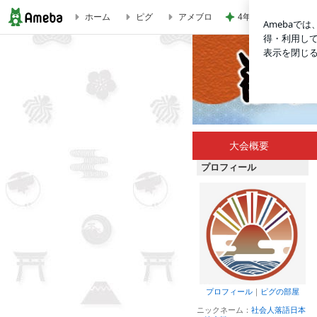
4年続けた注射がペ
ホーム
ピグ
アメブロ
かみ落語落語68号 発刊されました！ | 社会人落語日本一決定
大会概要
プロフィール
プロフィール
｜
ピグの部屋
ニックネーム：
社会人落語日本