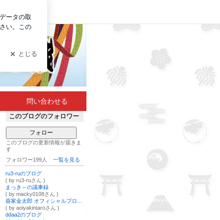
イン
問い合わせる
このブログのフォロワー
フォロー
このブログの更新情報が届きま
す
フォロワー199人
一覧を見る
ru3-ruのブログ
( by ru3-ruさん )
まっき～の議事録
( by macky0108さん )
葵家金太郎 オフィシャルブログ Powered by Ameba
( by aoiyakintaroさん )
ddaa2のブログ