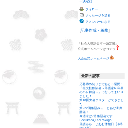
一決定戦
フォロー
メッセージを送る
アメンバーになる
[
記事作成・編集
]
「社会人落語日本一決定戦」
公式ホームページはコチラ
大会公式ホームページ
最新の記事
応募締め切りまであと３週間！
「桂文枝独演会～落語家60年目
のハレ舞台～」に行ってまいり
ました！
第18回大会ポスターができまし
た！
第222回落語みゅーじあむ寄席
開催！
今週末は7月落語会です！
Feel Ikeda,Feel rakugo.
落語みゅーじあむ休館日【令和