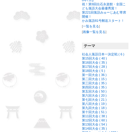
8年7月】
祝！第9回出石永楽館・全国こ
ども落語大会最優秀賞！
第221回落語みゅーじあむ寄席
開催！
かみ落語81号郵送スタート！
[
一覧を見る
]
[
画像一覧を見る
]
テーマ
社会人落語日本一決定戦 ( 6 )
第15回大会 ( 40 )
第16回大会 ( 35 )
第17回大会 ( 28 )
第18回大会 ( 5 )
第一回大会 ( 36 )
第二回大会 ( 15 )
第三回大会 ( 35 )
第四回大会 ( 35 )
第五回大会 ( 50 )
第六回大会 ( 20 )
第七回大会 ( 21 )
第八回大会 ( 19 )
第九回大会 ( 18 )
第十回大会 ( 51 )
第11回大会 ( 38 )
第12回大会 ( 60 )
第13回大会 ( 54 )
第14回大会 ( 35 )