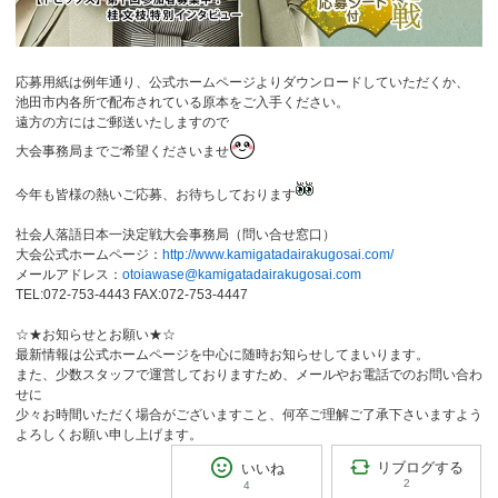
応募用紙は例年通り、公式ホームページよりダウンロードしていただくか、
池田市内各所で配布されている原本をご入手ください。
遠方の方にはご郵送いたしますので
大会事務局までご希望くださいませ
今年も皆様の熱いご応募、お待ちしております
社会人落語日本一決定戦大会事務局（問い合せ窓口）
大会公式ホームページ：
http://www.kamigatadairakugosai.com/
メールアドレス：
otoiawase@kamigatadairakugosai.com
TEL:072-753-4443 FAX:072-753-4447
☆★お知らせとお願い★☆
最新情報は公式ホームページを中心に随時お知らせしてまいります。
また、少数スタッフで運営しておりますため、メールやお電話でのお問い合わ
せに
少々お時間いただく場合がございますこと、何卒ご理解ご了承下さいますよう
よろしくお願い申し上げます。
リブログする
いいね
2
4