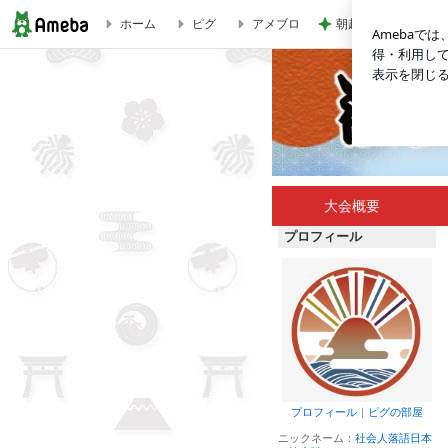
朝起きて3秒でパン
ホーム
ピグ
アメブロ
第十回大会応募シートつき「かみ落語54号」発刊されました。 
大会概要
プロフィール
プロフィール
｜
ピグの部屋
ニックネーム：
社会人落語日本