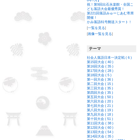
8年7月】
祝！第9回出石永楽館・全国こ
ども落語大会最優秀賞！
第221回落語みゅーじあむ寄席
開催！
かみ落語81号郵送スタート！
[
一覧を見る
]
[
画像一覧を見る
]
テーマ
社会人落語日本一決定戦 ( 6 )
第15回大会 ( 40 )
第16回大会 ( 35 )
第17回大会 ( 28 )
第18回大会 ( 5 )
第一回大会 ( 36 )
第二回大会 ( 15 )
第三回大会 ( 35 )
第四回大会 ( 35 )
第五回大会 ( 50 )
第六回大会 ( 20 )
第七回大会 ( 21 )
第八回大会 ( 19 )
第九回大会 ( 18 )
第十回大会 ( 51 )
第11回大会 ( 38 )
第12回大会 ( 60 )
第13回大会 ( 54 )
第14回大会 ( 35 )