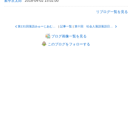
紫亭京太郎
2018-04-02 15:02:00
リブログ一覧を見る
第131回落語みゅーじあむ寄席が開催されました！
|
記事一覧
|
第十回 社会人落語落語日本一決定戦 開催決定！
ブログ画像一覧を見る
このブログをフォローする