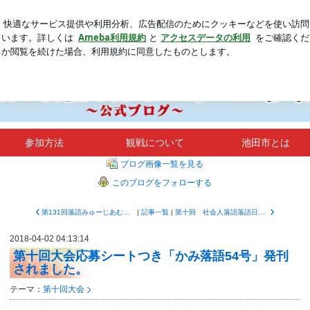
ツ一丁の男児
新規登録
ログ
芸能人ブログ
人気ブログ
| 社会人落語日本一決定戦
参加方法
観戦について
池田市とは
ブログ画像一覧を見る
このブログをフォローする
第131回落語みゅーじあむ寄席が開催されました！
|
記事一覧
|
第十回 社会人落語落語日本一決定戦 開催決定！
2018-04-02 04:13:14
第十回大会応募シートつき「かみ落語54号」発刊
されました。
テーマ：
第十回大会