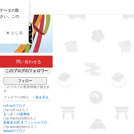
イン
問い合わせる
このブログのフォロワー
フォロー
このブログの更新情報が届きま
す
フォロワー199人
一覧を見る
ru3-ruのブログ
( by ru3-ruさん )
まっき～の議事録
( by macky0108さん )
葵家金太郎 オフィシャルブログ Powered by Ameba
( by aoiyakintaroさん )
ddaa2のブログ