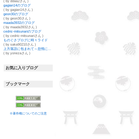
( by ddaa2さん )
gagian14のブログ
( by gagian14さん )
geon30のブログ
( by geon30さん )
maada3932のブログ
( by maada3932さん )
cedric-mitsunariのブログ
( by cedric-mitsunariさん )
ものぐさブログに時々ライド
( by saka90210さん )
上方落語に包まれて～怠惰に一商懸命なブログ
( by yonezaさん )
お気に入りブログ
ブックマーク
※著作権についてのご注意