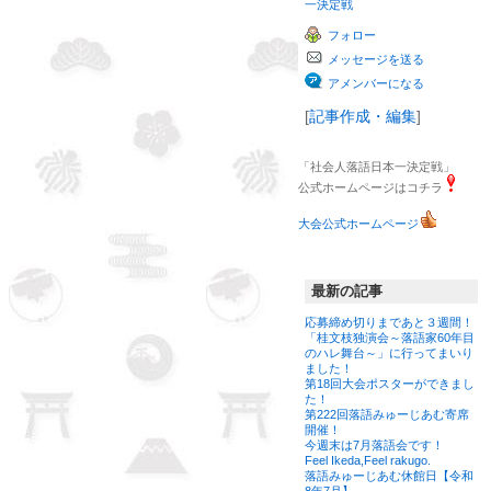
一決定戦
フォロー
メッセージを送る
アメンバーになる
[
記事作成・編集
]
「社会人落語日本一決定戦」
公式ホームページはコチラ
大会公式ホームページ
最新の記事
応募締め切りまであと３週間！
「桂文枝独演会～落語家60年目
のハレ舞台～」に行ってまいり
ました！
第18回大会ポスターができまし
た！
第222回落語みゅーじあむ寄席
開催！
今週末は7月落語会です！
Feel Ikeda,Feel rakugo.
落語みゅーじあむ休館日【令和