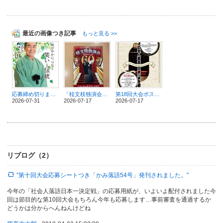
最近の画像つき記事
もっと見る >>
応募締め切りまであと３週間！
「桂文枝独演会～落語家60年目のハレ舞台～」に行ってまいりました！
第18回大会ポスターができました！
2026-07-31
2026-07-17
2026-07-17
リブログ（2）
”第十回大会応募シートつき「かみ落語54号」発刊されました。”
今年の「社会人落語日本一決定戦」の応募用紙が、いよいよ配付されました今
回は節目的な第10回大会もちろん今年も応募します…事前審査を通過するか
どうかは分からへんねんけどね