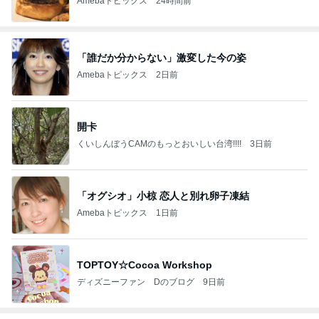
Amebaトピックス
24時間前
「誰だか分からない」激変した今の姿
Amebaトピックス
2日前
開卡
くいしんぼうCAMのもっとおいしい台湾!!!!
3日前
「オグシオ」小椋 恋人と別れ卵子凍結
Amebaトピックス
1日前
TOPTOY☆Cocoa Workshop
ディズニーファン Dのブログ
9日前