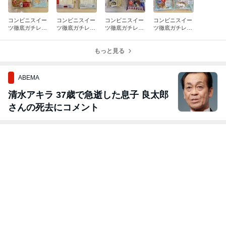
コンビニスイー
コンビニスイー
コンビニスイー
コンビニスイー
ツ徹底ガチレポ
ツ徹底ガチレポ
ツ徹底ガチレポ
ツ徹底ガチレポ
（ファミマ編・
（ローソン編・
（セブンイレブ
（ファミマ編）
2026年8月－
2026年8月－
ン編）7月最終
7月最終週
①）
①）
もっと見る
週
ABEMA
清水アキラ 37歳で急逝した息子 良太郎
さんの死去にコメント