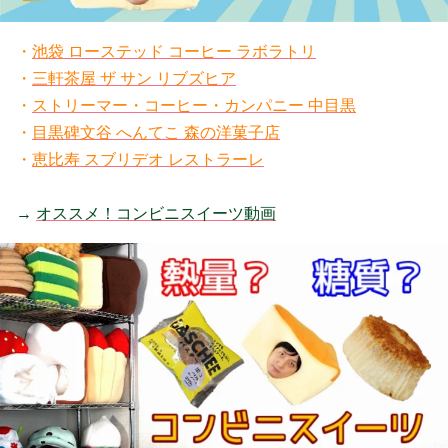
・
池袋 ローステッド コーヒー ラボラトリ
・
三軒茶屋 ザ サン リブズヒア
・
ストリーマー・コーヒー・カンパニー 中目黒
・
目黒碑文谷 へんてこ 森の洋菓子店
・
恵比寿 スブリデオ レストラーレ
→
オススメ！コンビニスイーツ動画