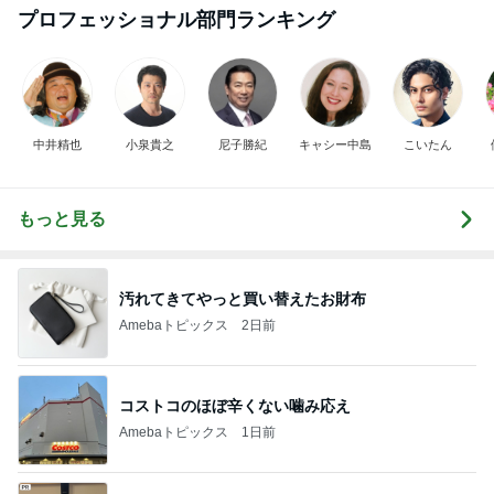
プロフェッショナル部門ランキング
中井精也
小泉貴之
尼子勝紀
キャシー中島
こいたん
もっと見る
汚れてきてやっと買い替えたお財布
Amebaトピックス
2日前
コストコのほぼ辛くない噛み応え
Amebaトピックス
1日前