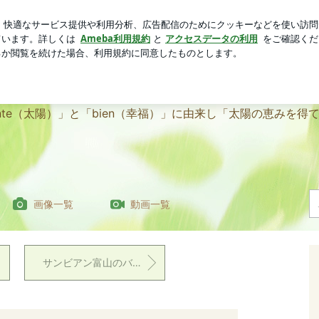
ルのヒレステーキ
芸能人ブログ
人気ブログ
新規登録
ンビアン富山アピア店】
門店 【サンビアン富山アピア店】
nte（太陽）」と「bien（幸福）」に由来し「太陽の恵みを
画像一覧
動画一覧
サンビアン富山のバーチャル来店ツアー！(後編・最終回) ✨