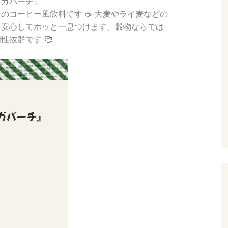
テガバーチ』
コーヒー風飲料です ☕️ 大麦やライ麦などの
も安心してホッと一息つけます。穀物ならでは
抜群です 🥰