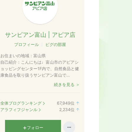
サンビアン富山 | アピア店
プロフィール
ピグの部屋
お住まいの地域：
富山県
自己紹介：
こんにちは♩富山市のアピアシ
ョッピングセンター1F内で、自然食品と健
康食品を取り扱うサンビアン富山で...
続きを見る ＞
全体ブログランキング
67,949
位
↑
ラ
アラフィフジャンル
2,234
位
↑
ン
ラ
キ
ン
ン
キ
フォロー