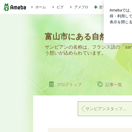
息子が感動したホテ
ホーム
ピグ
アメブロ
6/12～の『サンPick』 | 富山市にある自然食品専門店 【サ
富山市にある自然食品専
サンビアンの名称は、フランス語の「sa
う想いが込められています。
ブログトップ
記事一覧
サンビアンスタッフのガチ愛用品！(スタッフK編) ✨