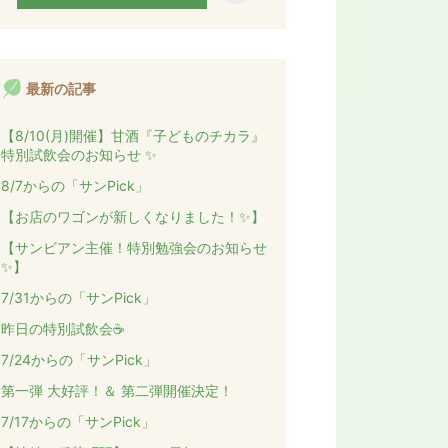
グ
ン
上
グ
昇
上
昇
最新の記事
【8/10(月)開催】甘酒『子どものチカラ』
特別試飲会のお知らせ ✨
8/7からの「サンPick」
【お店のワゴンが新しくなりました！✨】
【サンビアン主催！特別勉強会のお知らせ
✨】
7/31からの「サンPick」
昨日の特別試飲会☕️
7/24からの「サンPick」
第一弾 大好評！＆ 第二弾開催決定！
7/17からの「サンPick」