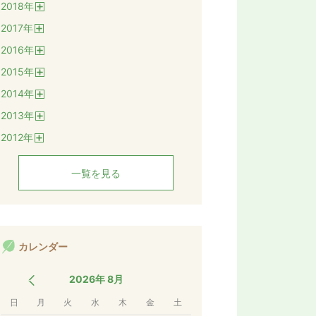
2018
年
く
開
2017
年
く
開
2016
年
く
開
2015
年
く
開
2014
年
く
開
2013
年
く
開
2012
年
く
開
く
一覧を見る
カレンダー
2026年 8月
日
月
火
水
木
金
土