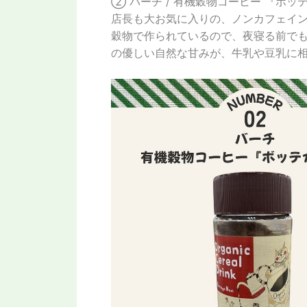
② バーチ / 有機穀物コーヒー 『ボッ
店長も大お気に入りの、ノンカフェインの
穀物で作られているので、夜寝る前で
の優しい自然な甘みが、牛乳や豆乳に相性