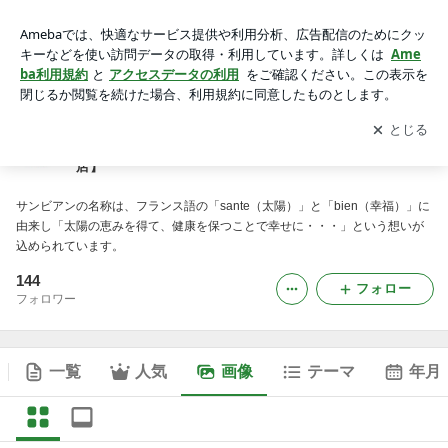
富山市にある自然食品専門店 【サンビアン富山アピア店】の
画像
アプリをダウンロードして
ブログの更新通知
を受け取りまし
開く
ょう。
富山市にある自然食品専門店 【サンビアン富山アピア
店】
サンビアンの名称は、フランス語の「sante（太陽）」と「bien（幸福）」に
由来し「太陽の恵みを得て、健康を保つことで幸せに・・・」という想いが
込められています。
144
フォロー
フォロワー
一覧
人気
画像
テーマ
年月