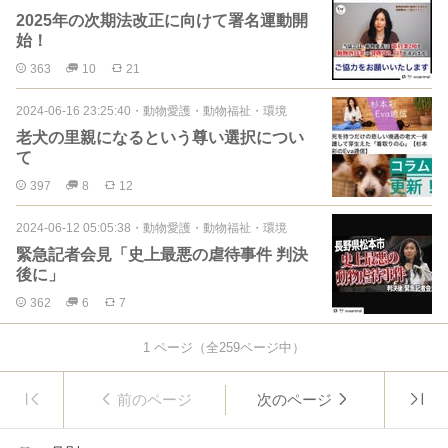
2025年の次期法改正に向けて署名運動開
始！
363
10
21
2024-06-16 23:25:40
・
動物愛護・動物福祉・環境
老犬の里親になるという尊い選択につい
て
397
8
12
2024-06-12 05:05:38
・
動物愛護・動物福祉・環境
緊急記者会見「史上最悪の虐待事件 判決
後に」
362
6
7
1
ページ（全
259
ページ中）
前のページ
次のページ