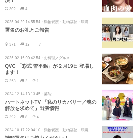
演！
302
4
2025-04-29 14:55:54
・
動物愛護・動物福祉・環境
署名のお礼とご報告
371
12
7
2025-02-16 00:42:54
・
お料理／グルメ
QVC 「彩式 雪平鍋」が２月19日 登場し
ます！
258
2
1
2024-12-14 13:13:45
・
芸能
ハートネットTV 「私のリカバリー／魂の
解放を求めて」出演情報
292
8
4
2024-10-17 22:04:10
・
動物愛護・動物福祉・環境