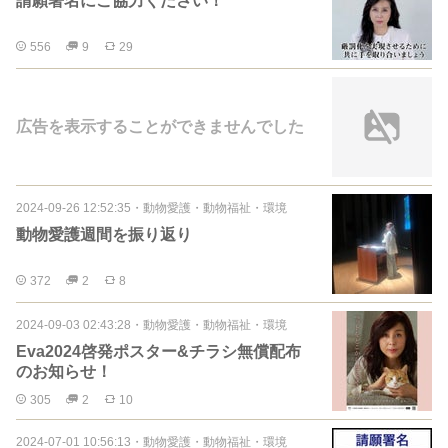
請願署名にご協力ください！
556
9
29
広告を表示することができませんでした
2024-09-26 12:52:35
・
動物愛護・動物福祉・環境
動物愛護週間を振り返り
372
2
8
2024-09-03 02:43:28
・
動物愛護・動物福祉・環境
Eva2024啓発ポスター&チラシ無償配布
のお知らせ！
305
2
10
2024-07-01 10:56:13
・
動物愛護・動物福祉・環境