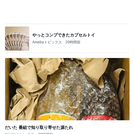
カフェで飲んだ濃厚で芳醇なタイティー
Amebaトピックス
2日前
ヒデ 初のピンクシャツコーデ挑戦
Amebaトピックス
1日前
京都のホテルやカフェのおすすめカヌレ
Amebaトピックス
1日前
アグネス ベジタリアンピザを発見
Amebaトピックス
1日前