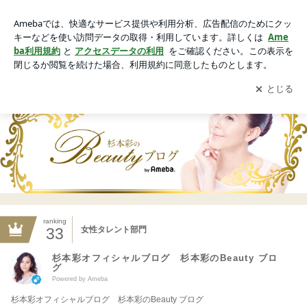
杉本彩オフィシャルブログ 杉本彩のBeauty ブログ Powere
d by Ameba
アプリをダウンロードして
ブログの更新通知
を受け取りまし
開く
ょう。
ranking
33
女性タレント部門
杉本彩オフィシャルブログ 杉本彩のBeauty ブロ
グ
Powered by Ameba
杉本彩オフィシャルブログ 杉本彩のBeauty ブログ