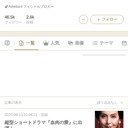
Amebaオフィシャルブロガー
46.5k
2.6k
フォロー
フォロワー
投稿
一覧
人気
画像
テーマ
記事の表示
絞り込みなし
2025-09-13 02:08:21
・
芸能
縦型ショートドラマ『血肉の愛』に出