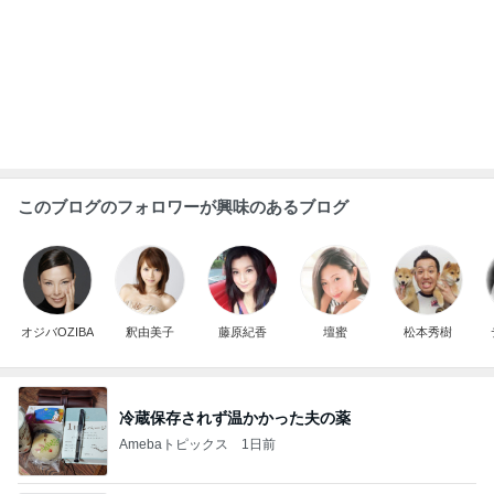
程好い華やかな甘さのメロンパン
Amebaトピックス
13時間前
スノコの上で入ってないその光景
Amebaトピックス
1日前
女性タレント部門ランキング
高橋真美
上原さくら
松居一代
内山琴
松居直美
もっと見る