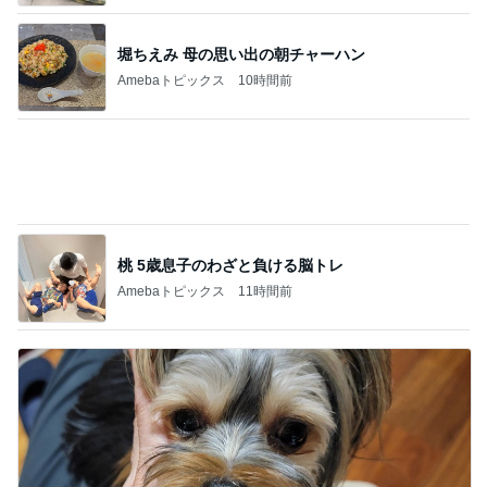
オフィシャルブロガーランキング
総合ランキング
すべて見る
1
2
3
市川團十郎白
小林麻央
だいたひかる
桃
クロ
猿
急上昇ランキング
すべて見る
1
2
3
4
5
デーモン閣下
片岡愛之助
林下清志(ビッ
沢田聖子
金沢克彦
グダディ)
新登場ランキング
すべて見る