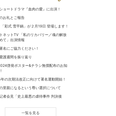
ショートドラマ『血肉の愛』に出演！
のお礼とご報告
C 「彩式 雪平鍋」が２月19日 登場します！
トネットTV 「私のリカバリー／魂の解放
めて」出演情報
署名にご協力ください！
愛護週間を振り返り
a2024啓発ポスター&チラシ無償配布のお知
！
25年の次期法改正に向けて署名運動開始！
の里親になるという尊い選択について
記者会見「史上最悪の虐待事件 判決後
一覧を見る