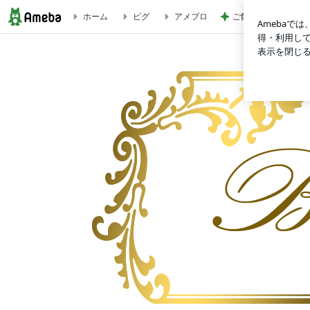
ホーム
ピグ
アメブロ
ご飯の催促の目で嬉
京都動物愛護フェスティバル！９月２６日開催 | 杉本彩オフィシャルブ