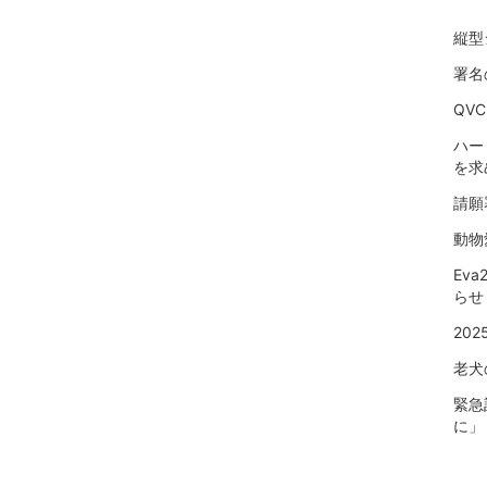
縦型
署名
QV
ハー
を求
請願
動物
Ev
らせ
20
老犬
緊急
に」