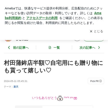
村田蒲鉾店半額♡自宅用にも贈り物にも貰って嬉しい♡ | ポイ
活コスパ主婦すあま♡お得を楽しむ日記
アプリをダウンロードして
ブログの更新通知
を受け取りまし
開く
ょう。
ポイ活コスパ主婦すあま♡お得を楽
フォロー
しむ日記
前の記事へ
一覧
次の記事へ
村田蒲鉾店半額♡自宅用にも贈り物に
も貰って嬉しい♡
2024-05-11 05:45:31
テーマ：
楽天
いつもありがとう
ᵗᑋᵃᐢᵏ ᵞᵒᵘ