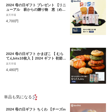
2024 母の日ギフト プレゼント 【リニ
ューアル 萩からの贈り物 恵（めぐ
み）】 かまぼこ 送料無料 初節句 内祝
楽天市場
い お祝い お返し 蒲鉾 母の日 父の日
4,700円
お中元 敬老の日 おつまみ 惣菜 ギフト
2024 さつま揚げ
2024 母の日ギフト かまぼこ 【 むら
てんbits10枚入 】2024 ギフト 初節句
内祝い お祝い お返し かまぼこ 母の日
楽天市場
父の日 お中元 敬老の日 おつまみ 惣菜
4,480円
ギフト 2024 さつま揚げ
単品も気になる
2024 母の日ギフト ちくわ 【チーズin