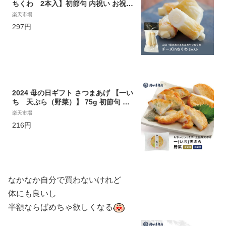
ちくわ 2本入】初節句 内祝い お祝い
お返し かまぼこ 母の日 父の日 お中元
楽天市場
敬老の日 おつまみ 惣菜ギフト 2024
297円
さつま揚げ
2024 母の日ギフト さつまあげ 【一い
ち 天ぷら（野菜）】 75g 初節句 内
祝い お祝い お返し かまぼこ 母の日
楽天市場
父の日 お中元 敬老の日 おつまみ 惣菜
216円
ギフト 2024 さつま揚げ
なかなか自分で買わないけれど
体にも良いし
半額ならばめちゃ欲しくなる