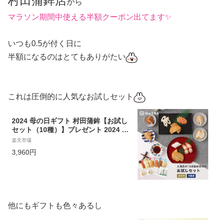
村田蒲鉾店
から
マラソン期間中使える半額クーポン出てます✨️
いつも0.5が付く日に
半額になるのはとてもありがたい
これは圧倒的に人気なお試しセット
2024 母の日ギフト 村田蒲鉾【お試し
セット（10種）】プレゼント 2024 か
まぼこ 初節句 内祝い お祝い お返し
楽天市場
蒲鉾 母の日 父の日 お中元 敬老の日
3,960円
おつまみ 惣菜 さつま揚げ
他にもギフトも色々あるし