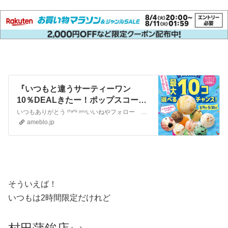
『いつもと違うサーティーワン
10％DEALきたー！ポップスコープ
10個食べに行こう♡♡』
いつもありがとう ᵗᑋᵃᐢᵏ ᵞᵒᵘいいねやフォロー ありがとうございます楽しく生きることをモットーに暮らしのお金の使い方を研究しています 本ページはプロ…
ameblo.jp
そういえば！
いつもは2時間限定だけれど