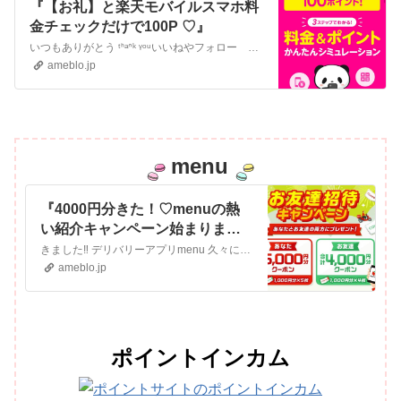
『【お礼】と楽天モバイルスマホ料
金チェックだけで100P ♡』
いつもありがとう ᵗᑋᵃᐢᵏ ᵞᵒᵘいいねやフォロー ありがとうございます楽しく生きることをモットーに暮らしのお金の使い方を研究しています 本ページはプロ…
ameblo.jp
menu
『4000円分きた！♡menuの熱
い紹介キャンペーン始まりまし
た』
きました‼️ デリバリーアプリmenu 久々に紹介制度がリニューアルしていました✨️ 今なら紹介キャンペーンを利用してmenuを始めると１５００円以上の注文…
ameblo.jp
ポイントインカム