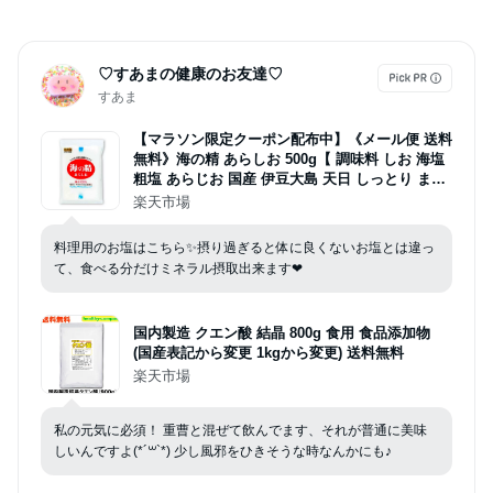
♡すあまの健康のお友達♡
すあま
【マラソン限定クーポン配布中】《メール便 送料
無料》海の精 あらしお 500g【 調味料 しお 海塩
粗塩 あらじお 国産 伊豆大島 天日 しっとり まろ
やか 旨味 甘み ミネラル豊富 おにぎり 漬物 汁物
楽天市場
伝統製法 】
料理用のお塩はこちら✨摂り過ぎると体に良くないお塩とは違っ
て、食べる分だけミネラル摂取出来ます❤
国内製造 クエン酸 結晶 800g 食用 食品添加物
(国産表記から変更 1kgから変更) 送料無料
楽天市場
私の元気に必須！ 重曹と混ぜて飲んでます、それが普通に美味
しいんですよ(*´꒳`*) 少し風邪をひきそうな時なんかにも♪