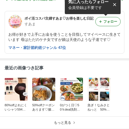
気に入ったらフォロー
に！春支度フェアで夏服もお
きり♡韓国ご飯半額クーポン
得に買えそうー！
出てます✨️
会員登録は不要です
ポイ活コスパ主婦すあま♡お得を楽しむ日記
フォロー
すあま
お得が好きで上手にお金を使うことを目指してマイペースに生きて
います 母はただのケチ女ですが娘は天使のような子達です♡
マネー・家計節約術ジャンル 47位
最近の画像つき記事
80%offよれにく
50%offクーポン
0がつく日♡5
急ぎ！なみさと
いシャツ594円
あります♡腸活
0％deal洗剤や
ねっと 50%off
♡ラディアンヌ
デニッシュ、タ
タイ料理福袋♡
クーポン出てい
のアウトレット
マネギポタージ
訳ありこーひー
ます
激安です
ュ、明太高菜
もっと見る
ぜりーあ