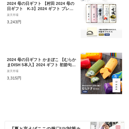
2024 母の日ギフト 【村田 2024 母の
日ギフト K-3】2024 ギフト プレゼ
ント かまぼこ 初節句 内祝い お祝い
楽天市場
お返し 蒲鉾 母の日 父の日 お中元 敬
3,243円
老の日 おつまみ 惣菜ギフト 2024 さ
つま揚げ
2024 母の日ギフト かまぼこ 【むらか
まDISH 5本入】2024 ギフト 初節句
内祝い お祝い お返し かまぼこ 母の日
楽天市場
父の日 お中元 敬老の日 おつまみ 惣菜
3,315円
ギフト 2024 さつま揚げ
『夏と言えばここの服♡UV対策カ