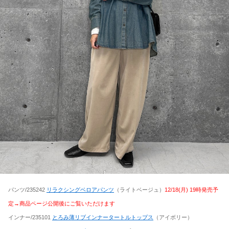
パンツ/235242
リラクシングベロアパンツ
（ライトベージュ）
12/18(月) 19時発売予
定→商品ページ公開後にご覧いただけます
インナー/235101
とろみ薄リブインナータートルトップス
（アイボリー）