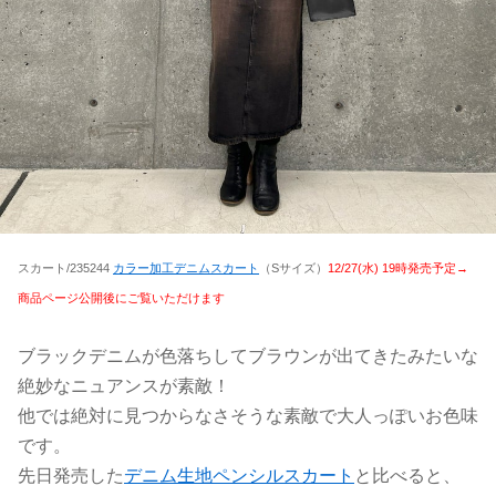
スカート/235244
カラー加工デニムスカート
（Sサイズ）
12/27(水) 19時発売予定→
商品ページ公開後にご覧いただけます
ブラックデニムが色落ちしてブラウンが出てきたみたいな
絶妙なニュアンスが素敵！
他では絶対に見つからなさそうな素敵で大人っぽいお色味
です。
先日発売した
デニム生地ペンシルスカート
と比べると、