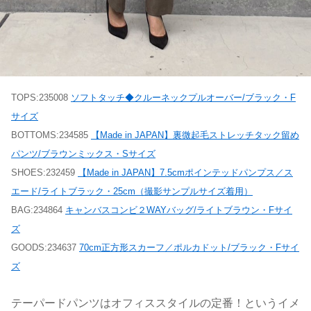
TOPS:235008
ソフトタッチ◆クルーネックプルオーバー/ブラック・F
サイズ
BOTTOMS:234585
【Made in JAPAN】裏微起毛ストレッチタック留め
パンツ/ブラウンミックス・Sサイズ
SHOES:232459
【Made in JAPAN】7.5cmポインテッドパンプス／ス
エード/ライトブラック・25cm（撮影サンプルサイズ着用）
BAG:234864
キャンバスコンビ２WAYバッグ/ライトブラウン・Fサイ
ズ
GOODS:234637
70cm正方形スカーフ／ポルカドット/ブラック・Fサイ
ズ
テーパードパンツはオフィススタイルの定番！というイメ