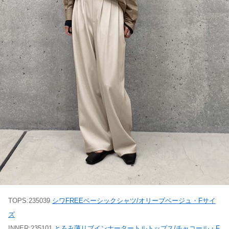
TOPS:235039
シワFREEベーシックシャツ/オリーブベージュ・Fサイ
ズ
INNER:235101
とろみ薄リブインナータートルトップス/チャコール・F