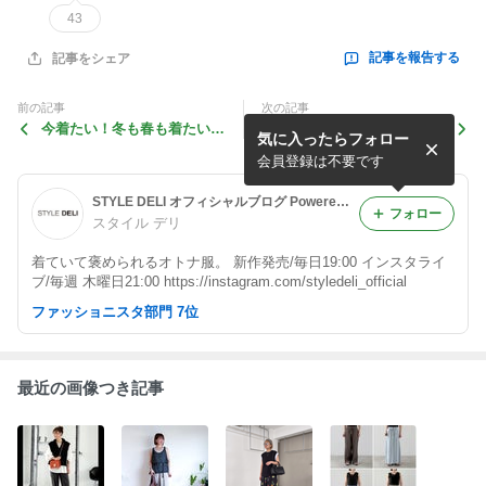
43
記事を報告する
記事をシェア
前の記事
次の記事
今着たい！冬も春も着たい！
可愛いパンツをぺたんこスタ
気に入ったらフォロー
が叶うワンピース
イルで！
会員登録は不要です
STYLE DELI オフィシャルブログ Powered by Ameba
フォロー
スタイル デリ
着ていて褒められるオトナ服。 新作発売/毎日19:00 インスタライ
ブ/毎週 木曜日21:00 https://instagram.com/styledeli_official
ファッショニスタ部門 7位
最近の画像つき記事