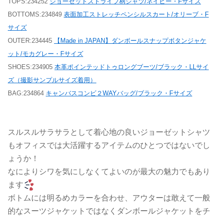
TOPS:234252
ジョーゼットストライプ柄シャツ/ネイビー・Fサイズ
BOTTOMS:234849
表面加工ストレッチペンシルスカート/オリーブ・F
サイズ
OUTER:234445
【Made in JAPAN】ダンボールスナップボタンジャケ
ット/モカグレー・Fサイズ
SHOES:234905
本革ポインテッドトゥロングブーツ/ブラック・LLサイ
ズ（撮影サンプルサイズ着用）
BAG:234864
キャンバスコンビ２WAYバッグ/ブラック・Fサイズ
スルスルサラサラとして着心地の良いジョーゼットシャツ
もオフィスでは大活躍するアイテムのひとつではないでし
ょうか！
なによりシワを気にしなくてよいのが最大の魅力でもあり
ます
ボトムには明るめカラーを合わせ、アウターは敢えて一般
的なスーツジャケットではなくダンボールジャケットをチ