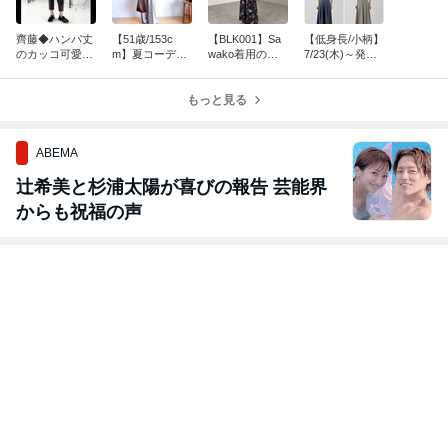
齊藤◆ハンパ丈
【51歳/153c
【BLK001】Sa
【低身長/小柄】
のカッコ可愛い
m】夏コーデの
wako着用のワ
7/23(木)～発売
パンツ
味変アイテム。
ンピース・スカ
のアイテムを試
こんなん、なん
ート祭り♡
着してみた
ぼあっても良い
もっと見る
ですからね
ABEMA
辻希美と杉浦太陽が喜びの報告 芸能界
からも祝福の声