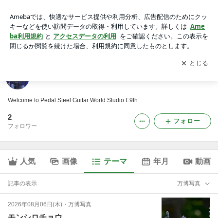
万博写真｜Studio E9thのブログ
アプリをダウンロードして
ブログの更新通知
を受け取りまし
開く
ょう。
Studio E9thのブログ
Welcome to Pedal Steel Guitar World Studio E9th
2
フォロー
フォロワー
人気
画像
テーマ
年月
動画
記事の表示
万博写真
2026年08月06日(木)
・
万博写真
モンシロチョウ