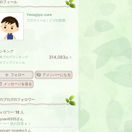
ロフィール
Yanagiya-cure
プロフィール
｜
ピグの部屋
ンキング
314,083
体ブログランキング
位
↑
ラ
ラフィフジャンル
ン
キ
ン
フォロー
アメンバーになる
グ
上
メッセージを送る
昇
のブログのフォロワー
ォロワー:
12
人
eysan6355さん
＾ー＾坊の日常ｗ！
moiyari-nyankoさん