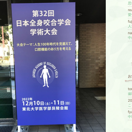
思
re
fu
人
n
中
お
t
歯
2
こ
f