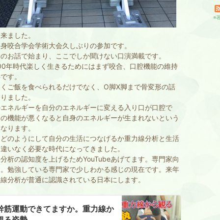
※
に来ました。
全身咬合学会学術大会久しぶりの参加です。
ナのお話で始まり、ここでしか聞けない口演満載です。
00年時代楽しく生きるためにはまず咬合、口腔機能の維持
要です。
しくご飯を食べられるだけでなく、O脚X脚まで骨変形の話
ありました。
のエネルギーを自分のエネルギーに変える入り口が口腔で
この機能が悪くなると自身のエネルギーが生まれないという
になります。
をどのようにして自分の生活につなげるか重力線分析と生活
間違いなく必要な時代になってきました。
分析の認知度を上げるためYouTubeあげてます。専門家向
す。勉強している専門家で少しわかる感じの現在です。来年
力線分析が普通に認識されている日本にします。
幹筋運動できてますか。重力線か
観る姿勢