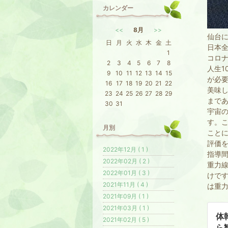
カレンダー
<<
8月
>>
仙台
日
月
火
水
木
金
土
日本
1
コロ
2
3
4
5
6
7
8
人生1
9
10
11
12
13
14
15
が必
16
17
18
19
20
21
22
美味
23
24
25
26
27
28
29
まで
30
31
宇宙
す。
月別
こと
評価
2022年12月 ( 1 )
指導
2022年02月 ( 2 )
重力線
2022年01月 ( 3 )
けで
2021年11月 ( 4 )
は重
2021年09月 ( 1 )
2021年03月 ( 1 )
体
2021年02月 ( 5 )
ら