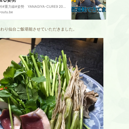
#体幹#重力線#姿勢 YANAGIYA-CURE9 2022.10.16脊椎運動の習慣化による体圧の変化を触診できるようにしましょう。仙骨呼吸運動の観察背臥位呼吸運動の観察
youtu.be
終わり仙台ご飯堪能させていただきました。