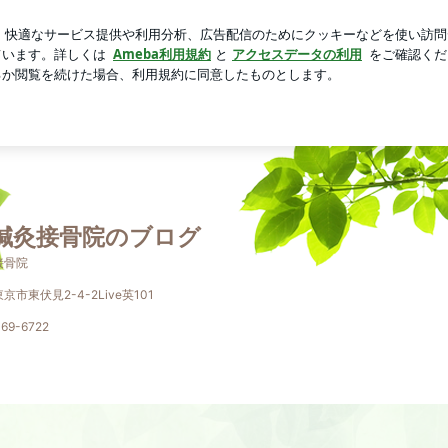
と牛たん三昧
芸能人ブログ
人気ブログ
新規登録
ログ
鍼灸接骨院のブログ
接骨院
市東伏見2-4-2Live英101
469-6722