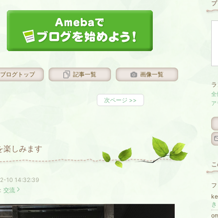
プ
ブログトップ
記事一覧
画像一覧
ラ
全
次ページ
>>
ア
を楽しみます
こ
2-10 14:32:39
フ
：
交流
k
き
o