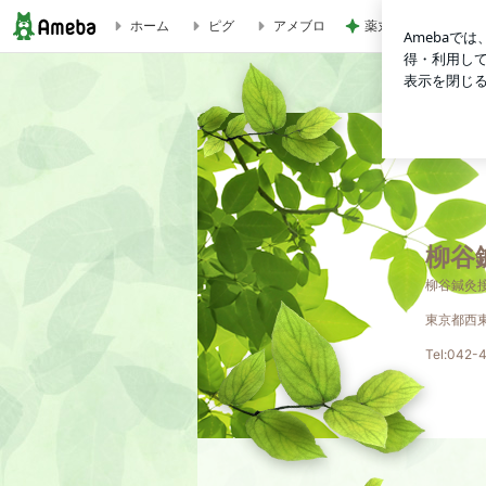
ホーム
ピグ
アメブロ
薬丸裕英 スタッフ
柳谷鍼灸接骨院のブログ
柳谷
柳谷鍼灸
東京都西東京
Tel:042-