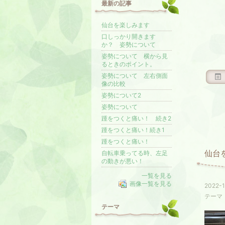
最新の記事
仙台を楽しみます
口しっかり開きます
か？ 姿勢について
姿勢について 横から見
るときのポイント。
姿勢について 左右側面
像の比較
姿勢について2
姿勢について
踵をつくと痛い！ 続き2
踵をつくと痛い！続き1
踵をつくと痛い！
仙台
自転車乗ってる時、左足
の動きが悪い！
一覧を見る
画像一覧を見る
2022-1
テーマ
テーマ