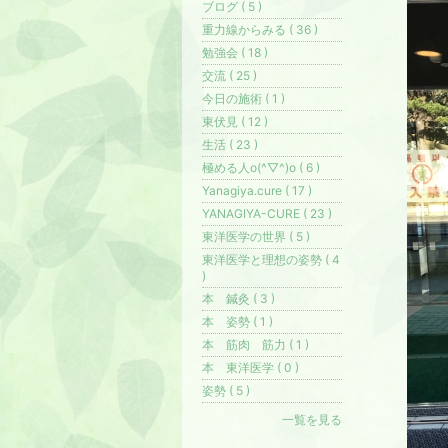
ブログ ( 5 )
重力線からみる ( 36 )
勉強会 ( 18 )
交流 ( 25 )
今日の施術 ( 1 )
東伏見 ( 12 )
生活 ( 23 )
極める人o(^▽^)o ( 6 )
Yanagiya.cure ( 17 )
YANAGIYA-CURE ( 23 )
東洋医学の世界 ( 5 )
東洋医学と理想の姿勢 ( 4
)
本 鍼灸 ( 3 )
本 姿勢 ( 1 )
本 筋肉 筋力 ( 1 )
本 東洋医学 ( 0 )
姿勢 ( 5 )
一覧を見る