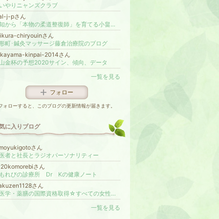
いやりニャンズクラブ
al-j-pさん
愛知から「本物の柔道整復師」を育てる小畠和史のブログ
jikura-chiryouinさん
形町･鍼灸マッサージ藤倉治療院のブログ
akayama-kinpai-2014さん
山金杯の予想2020サイン、傾向、データ
一覧を見る
フォロー
フォローすると、このブログの更新情報が届きます。
気に入りブログ
omoyukigotoさん
医者と社長とラジオパーソナリティー
020komorebiさん
もれびの診療所 Dr Kの健康ノート
yakuzen1128さん
中医学・薬膳の国際資格取得☆すべての女性のための薬膳講座【福岡中医薬膳学院（旧 ふくおか薬膳）】 代表 伍藤文伽（ごとうふみか）
一覧を見る