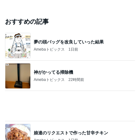
ジャンルランキング
インテリア・暮らし
18,966人参加中
1
おうちと暮らしのレシピ 〜HOME&LIFE〜
yuki (ドキ子）
2
進撃のおはるさん〜家づくり失敗したけど私は元気で
す〜
おはる
3
１００均・カルディ大好き！食いしん坊☆きらりん☆
のブログ
☆きらりん☆
4
5
6
7
8
めがねとかも
元祖サロネー
65点の暮らし
HEY OMEM
あさこの日々