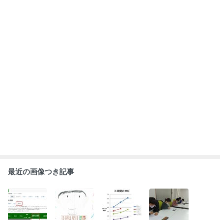
壁を乗り越えた
体験授業は楽し
暗算練習会「虎
久しぶりの特別
メンバーに勇気
いそうです♪
の穴」3daysを
練習会の様子を
をもらおう！
行いました
公開しました
もっと見る
ABEMA
飯田圭織「誰だか分からない」激変し
た44歳の近影