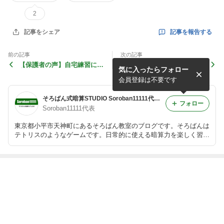
2
記事を報告する
記事をシェア
前の記事
次の記事
【保護者の声】自宅練習に自
ブラウザ上で使える無料そろ
気に入ったらフォロー
主的に取り組むようになって
ばんはこちら！
きました
会員登録は不要です
そろばん式暗算STUDIO Soroban11111代表のブログ
フォロー
Soroban11111代表
東京都小平市天神町にあるそろばん教室のブログです。そろばんは
テトリスのようなゲームです。日常的に使える暗算力を楽しく習得
しましょう♪
最近の画像つき記事