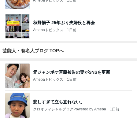
めと北欧暮ら
ゼ マダム市川
かた。
E！〜0からの
（5人家族・投
ザ
し
のほのぼのブ
家づくり〜
資・家計簿・
納
ログ
雑貨）
もっと見る
ワンコが満足するまで付き合う散歩
Amebaトピックス
1日前
1ヶ月早く入る会社の産休制度
Amebaトピックス
14時間前
渋滞の帰りに息子と食べたラーメン