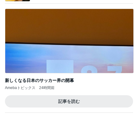
明日は1人で
だいたひかるオフィシャルブログ Powered by Ame
1日前
ba
みっしりしっとりした生地のケーキ
Amebaトピックス
11時間前
2026/08/08(D) 16本
何でかな？何でだろ？
1時間前