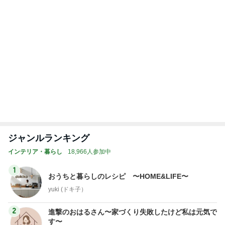
新しくなる日本のサッカー界の開幕
Amebaトピックス
24時間前
記事を読む
トップブロガーランキング
旅行
子育て
1
1
「吉田さんちのファミ
kosodatefulな毎
リー日記」Powered b
オギャ子の暴走～
y Ameba 吉田さんファ
吉田さんファミリー
オギャ子
ミリーオフィシャルブ
ログ
2
2
☆やまあこ☆さんのデ
日曜日は９時まで