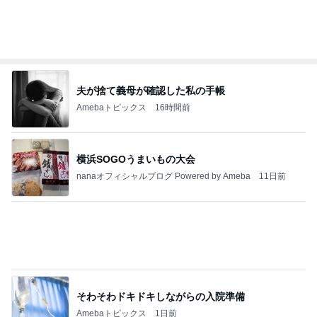
私達が何も言えなくなる事を楽しみにしていまー
す｡
最後の悪あがき
2日前
エアコンが効いていて大丈夫な日
Amebaトピックス
1日前
きっと高市ってこの時代に嘘、誤魔化し、はぐらか
しても【バレない】【通用する】とでも思ってたん
だろ
広報 いぬねこ本舗
9日前