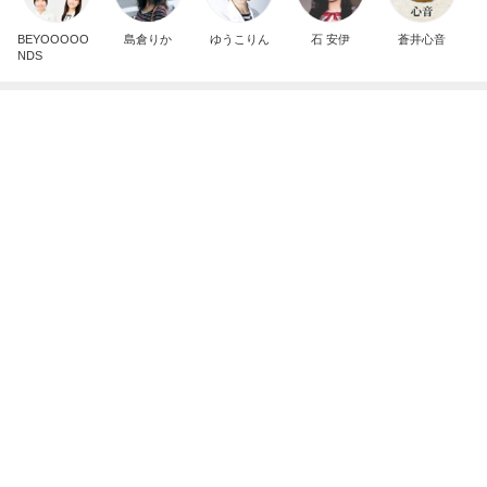
桃オフィシャルブログ Powered by Ameba
1日前
気になっていたコメダの食玩を発見
Amebaトピックス
1日前
インターン面接3
四コマ戦士 パパ戦記
7日前
奢られ方が上手すぎる女性の裏技
Amebaトピックス
1日前