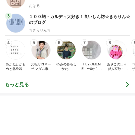
ィズニー日記
い。
☆やまあこ☆
あべかわ
3
3
日々是甘露2〜ディズニ
四十路シンパパの
ー風味〜
日記
甘露
はやパパ
もっと見る
オフィシャルブロガーランキング
総合ランキング
すべて見る
1
2
3
市川團十郎白
小林麻央
だいたひかる
桃
クロ
猿
急上昇ランキング
すべて見る