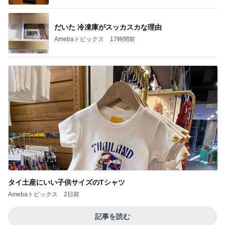
BEYOOOOO
ゆうこりん
島倉りか
石 安伊
蒼井心音
NDS
芸能人・有名人ブログ TOPへ
次世代掃除機がやってきた！！
Amebaトピックス
14時間前
即完売も納得の美シルエットスカート
Amebaトピックス
1日前
土日1.6万円で泊まれた快適ホテル
Amebaトピックス
1日前