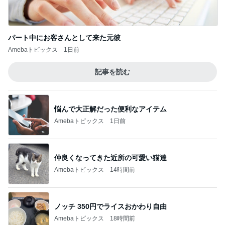
「ナイトボーン 夜哭」子供の顔がいつまで
も映らず怖いけど、まるで天使のような顔の
3
赤ちゃんでした。
ゆきがめのシネマ。劇場に映画を観に行こっ！！
Aちゃんと一緒！2
4
長崎県 大村市 大坂歯科医院 院長のブログ
教皇選挙
5
animemangaeigagasukiのブログ
このジャンルの記事をもっと見る
びっくりするほど靴消臭パウダー!!
Amebaトピックス
14時間前