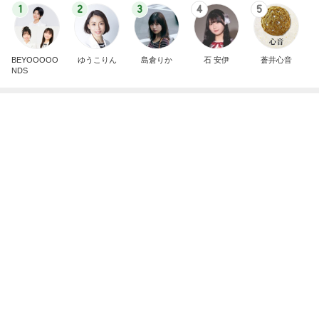
並んでみたら可愛すぎた金平糖
Amebaトピックス
1日前
記事を読む
川崎麻世 松居直美が妻の店を訪問
Amebaトピックス
1日前
お空転属日に足したバナナと干し芋
Amebaトピックス
1日前
2ヶ月で有休を18日使った恐怖
Amebaトピックス
1日前