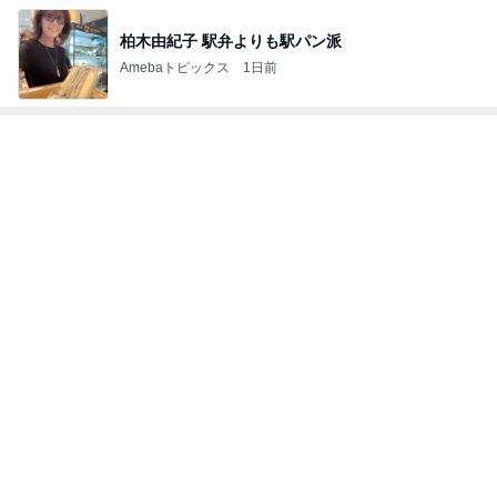
柏木由紀子 駅弁よりも駅パン派
Amebaトピックス
1日前
トップブロガーランキング
インテリア&DIY
ペット
1
1
おうちと暮らしのレシ
しろとくろしろ
ピ 〜HOME&LIFE〜
たまねぎ
yuki (ドキ子）
2
2
ほんとうに必要な物し
母さんは今日も世
か持たない暮らし◆Ke
やく
ep Life Simple◆〜イ
yukiko
藤緒 ミルカ
ンテリアのきろく〜
3
3
１００均・カルディ大
白柴 『きなこ』 
好き！食いしん坊☆き
楽ブログ
らりん☆のブログ
☆きらりん☆
ひろ☆みき