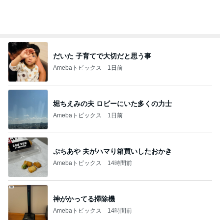
オフィシャルブロガーランキング
総合ランキング
すべて見る
1
2
3
市川團十郎白
小林麻央
だいたひかる
桃
クロ
猿
急上昇ランキング
すべて見る
1
2
3
4
5
AKB48
たんぽぽ川村
北村総一朗
北別府学
OCHA NORM
エミコ
A
新登場ランキング
すべて見る
1
2
3
4
5