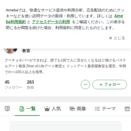
大分市のアトリエ「そらのあお」誰でも描けるパステルアー
ト、ドットアート曼荼羅、Rise of Lifeアート教室
アプリをダウンロードして
ブログの更新通知
を受け取りまし
開く
ょう。
大分市のアトリエ「そらのあお」誰でも描けるパステ
ルアート、ドットアート曼荼羅、Rise of Lifeアート
教室
グーチョキパーができれば、誰でも1回で人に見せたくなるほど描けるパステ
ルアート教室,Rise of Lifeアート教室と ドットアート曼荼羅教室を運営。年間
でのべ100人以上を指導。
45
263
フォロー
フォロワー
投稿
一覧
人気
画像
テーマ