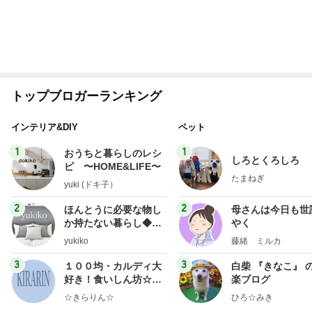
もっと見る
だいた 子育てで大切だと思う事
Amebaトピックス
1日前
堀ちえみの夫 ロビーにいた多くの力士
Amebaトピックス
1日前
ぷちあや 夫がハマり箱買いしたおかき
Amebaトピックス
14時間前
神がかってる掃除機
Amebaトピックス
14時間前