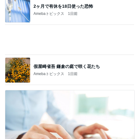
まだこっち来んなと言ってくれた長男
Amebaトピックス
10時間前
ジャンル人気記事ランキング
映画レビュー
人懐っこいで賞と映画｢異端者の家｣
1
ライターズパレット通信
妊娠・出産は夢だったのに…「Tokyo middle
30」第2話
2
連ドラについてじっくり語るブログ