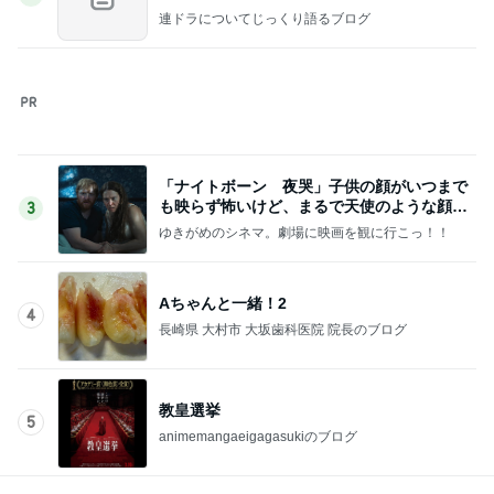
美奈代 夫とローストビーフの夕食
Amebaトピックス
16時間前
探すのが面倒でキルト生地の代用
Amebaトピックス
2日前
荷物が少ない人の1泊旅行の候補
Amebaトピックス
1日前
簡単なのに外食みたいな味のハンバーグ
Amebaトピックス
1日前