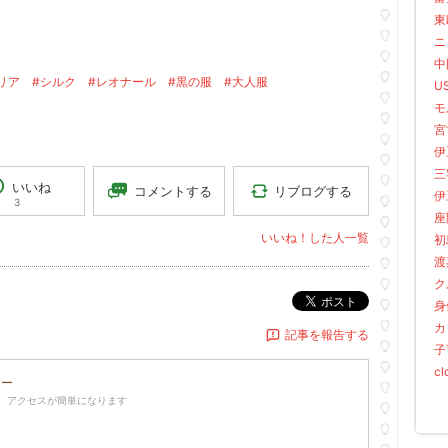
東
ニ
中国
リア
#シルク
#レオナール
#黒の服
#大人服
US
モル
宮古
伊豆
三
いいね
リブログする
コメントする
伊豆
3
座間
いいね！した人一覧
初島
渡嘉
ク
ポスト
身
カ
記事を報告する
子
cl
ロー
、アクセスが簡単になります