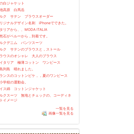
の白ジャケット
池高原 白馬岳
ルク サテン ブラウスオーダー
リジナルデザイン名刺 iPhoneでできた。
タリアから、、MODA ITALIA
然石がペルーから，到着です。
ルクデニム パンツスーツ
ルク サテンのブラウスと，ストール
ラウスのオシャレ 大人のブラウス
イタリア 極薄コットン ワンピース
島列島 晴れました。
ランスのコットンピケ，，夏のワンピース
学校の運動会。
イス綿 コットンジャケット
ルクスーツ 無地とチェックの、コーディネ
トイメージ
一覧を見る
画像一覧を見る