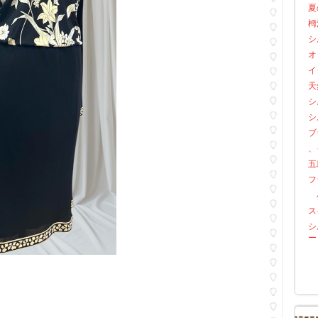
夏
栂
シ
オ
イ
天
シ
シ
ブ
、
五
フ
小
ス
シ
ー