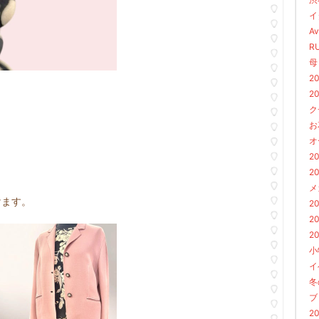
イ
Av
R
母
2
20
ク
お花
。
オ
20
20
メ
けます。
2
2
20
小
イ
冬
ブロ
2