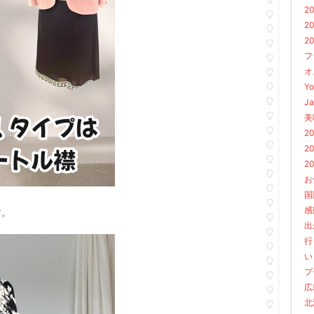
2
2
2
フ
オ
Yo
Ja
美
2
2
2
お
国
感
す。
出
行
い
プ
広
北