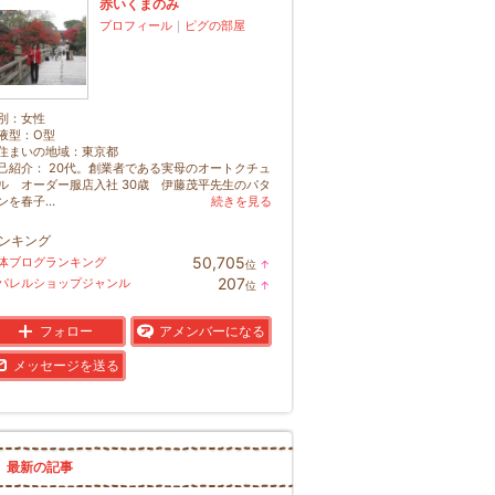
赤いくまのみ
プロフィール
｜
ピグの部屋
別：
女性
液型：
O型
住まいの地域：
東京都
己紹介： 20代。創業者である実母のオートクチュ
ル オーダー服店入社 30歳 伊藤茂平先生のパタ
ンを春子...
続きを見る
ンキング
50,705
体ブログランキング
位
↑
ラ
207
パレルショップジャンル
位
↑
ン
ラ
キ
ン
ン
キ
フォロー
アメンバーになる
グ
ン
上
グ
メッセージを送る
昇
上
昇
最新の記事