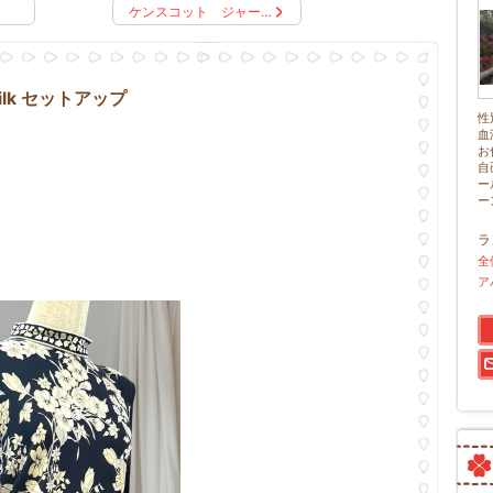
の話
ケンスコット ジャー…
lk セットアップ
性
血
お
自
ー
ー
ラ
全
ア