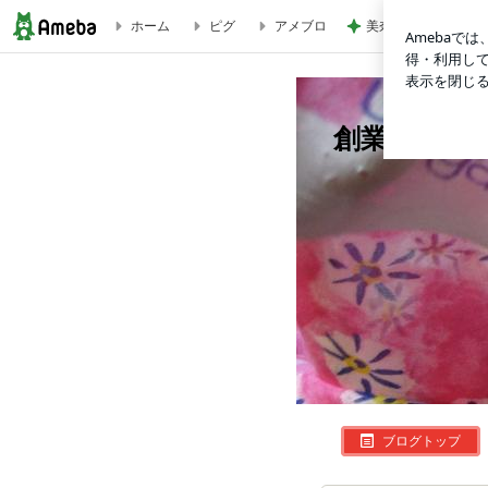
ホーム
ピグ
アメブロ
美奈代 夫と次男 長
イタリアからの、ジャージー Silk セットアップ | 創業
創業60年 
ブログトップ