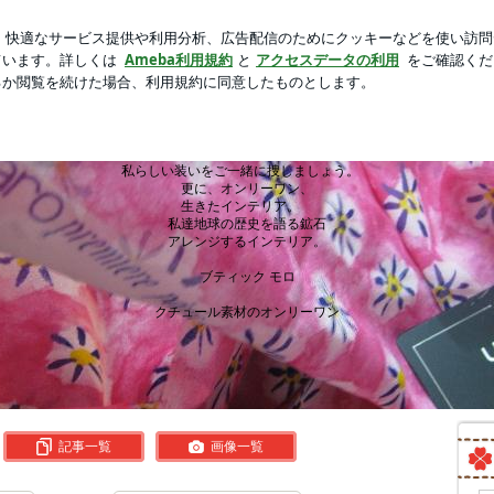
男は衣装探し
芸能人ブログ
人気ブログ
新規登録
ログ
60年 オーダー婦人服店 赤いクマノミのブログ at 渋谷
オーダー婦人服店 赤いクマノミのブロ
私らしい装いをご一緒に捜しましょう。
更に、オンリーワン、
生きたインテリア。
私達地球の歴史を語る鉱石
アレンジするインテリア。
ブティック モロ
クチュール素材のオンリーワン
記事一覧
画像一覧