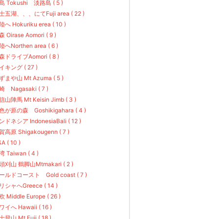
島 Tokushi 淡路島 ( 5 )
士五湖、、、にてFuji area ( 22 )
へ Hokuriku erea ( 10 )
 Oirase Aomori ( 9 )
へNorthen area ( 6 )
森ドライブAomori ( 8 )
イキング ( 27 )
ずまや山 Mt Azuma ( 5 )
 Nagasaki ( 7 )
山陣馬 Mt Keisin Jimb ( 3 )
色が原の森 Goshikigahara ( 4 )
ドネシア IndonesiaBali ( 12 )
高原 Shigakougenn ( 7 )
A ( 10 )
 Taiwan ( 4 )
頭刈山 鶴脚山Mtmakari ( 2 )
ールドコースト Gold coast ( 7 )
リシャへGreece ( 14 )
 Middle Europe ( 26 )
イへ Hawaii ( 16 )
登山 Mt Fuji ( 18 )