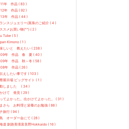
011年 作品 ( 83 )
012年 作品 ( 92 )
013年 作品 ( 44 )
ランスジュエリー/真珠のご紹介 ( 4 )
ススメお買い物(^^) ( 2 )
u Tube ( 5 )
pan Kimono ( 1 )
味しいと 教えたい ( 238 )
009年 作品 春 夏 ( 40 )
009年 作品 秋～冬 ( 58 )
008年 作品 ( 26 )
伝えしたい事です ( 103 )
際展示場 ビッグサイト ( 1 )
動しました ( 34 )
かけて 発見 ( 29 )
ってよかった。出かけてよかった。 ( 31 )
まさら お料理と栄養のお勉強 ( 88 )
チ旅行 ( 94 )
島 オーダー会にて ( 28 )
海道 釧路美瑛富良野Hokkaido ( 16 )