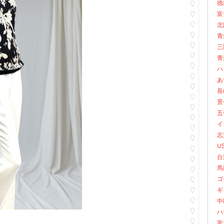
徳
富
北陸
青森
三陸
青
ハ
あ
長崎
景信
五
イン
志賀
US
台湾
馬
ゴ
ギ
中欧
ハワ
富士