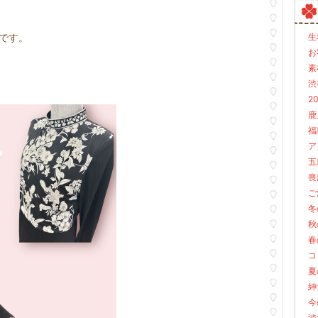
です。
生
お
素材
渋谷
20
鹿児
福島
ア
五
喪
ご
冬
秋
春
コロ
夏
紳
今
渋