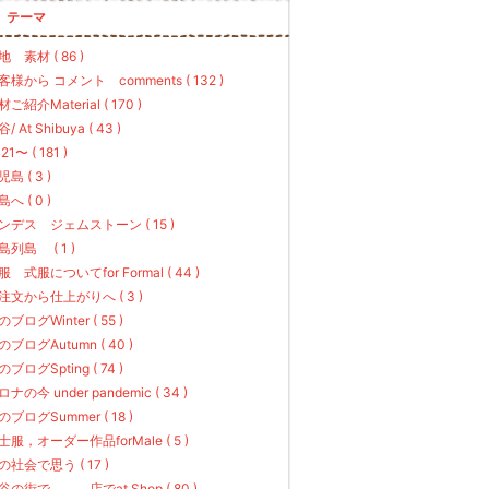
テーマ
地 素材 ( 86 )
客様から コメント comments ( 132 )
ご紹介Material ( 170 )
/ At Shibuya ( 43 )
21〜 ( 181 )
島 ( 3 )
へ ( 0 )
ンデス ジェムストーン ( 15 )
島列島 ( 1 )
服 式服についてfor Formal ( 44 )
注文から仕上がりへ ( 3 )
のブログWinter ( 55 )
のブログAutumn ( 40 )
のブログSpting ( 74 )
ナの今 under pandemic ( 34 )
のブログSummer ( 18 )
士服，オーダー作品forMale ( 5 )
の社会で思う ( 17 )
谷の街で、、、店でat Shop ( 80 )