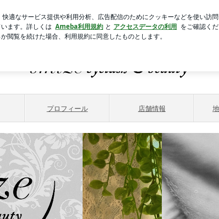
新規登録
ログ
なった打合せ
芸能人ブログ
人気ブログ
 smíze（スマイズ）eyelash & beauty
elash & beauty
プロフィール
店舗情報