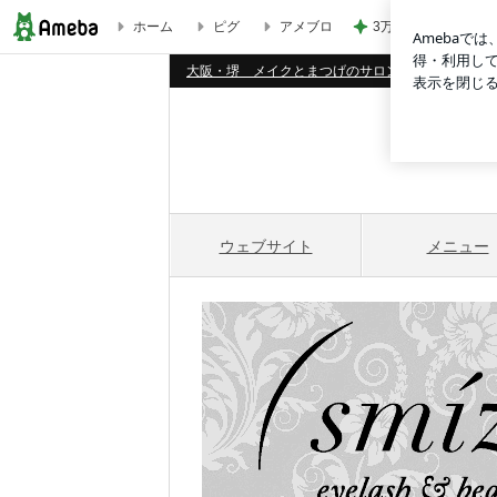
ホーム
ピグ
アメブロ
3万安くして面倒に
8月のご予約状況を更新しました♪ | 大阪・堺 メイクとまつげのサロン
大阪・堺 メイクとまつげのサロン smíze（スマイズ）ey
ウェブサイト
メニュー