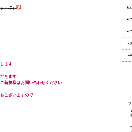
●テ
ター様）
●ブ
●プ
├グ
├手
す
します
だきます
ご新規様はお問い合わせください
もございますので
フ
r
m