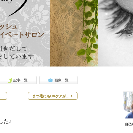
記事一覧
画像一覧
…
まつ毛にもUVケアが…
した♪
自己