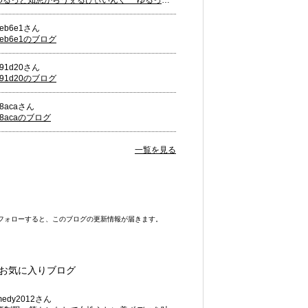
ゆるっと知恵からうぇるびぃいんぐ ゆるっとよろずゼミナール 管理栄養士ふじえ ふわっと知的な自分磨きはじめませんか？
5eb6e1さん
5eb6e1のブログ
891d20さん
891d20のブログ
a8acaさん
a8acaのブログ
一覧を見る
フォローすると、このブログの更新情報が届きます。
お気に入りブログ
medy2012さん