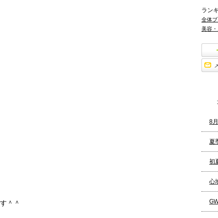
ラン
全体ブ
美容・
8
夏
初
心
G
す＾＾