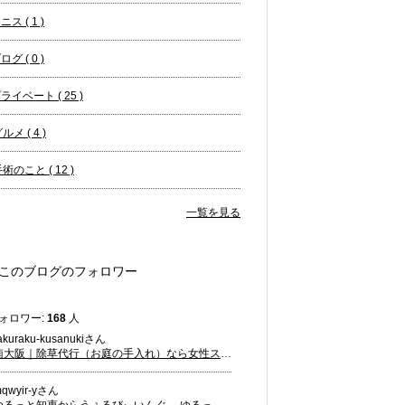
ニス ( 1 )
ログ ( 0 )
ライベート ( 25 )
ルメ ( 4 )
術のこと ( 12 )
一覧を見る
このブログのフォロワー
ォロワー:
168
人
akuraku-kusanukiさん
南大阪｜除草代行（お庭の手入れ）なら女性スタッフ在籍【らくらく草抜き】
qwyir-yさん