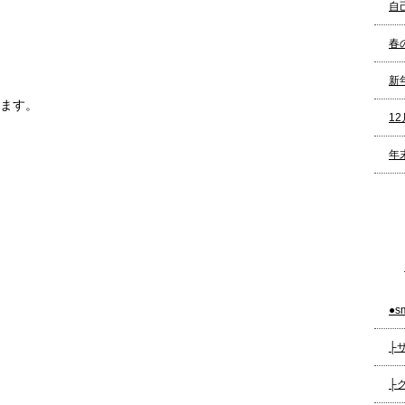
自
春
新
ます。
1
年
●s
├
├グ