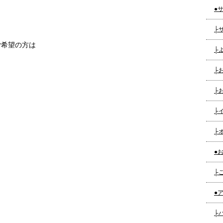
●サ
├サ
ご希望の方は
├よ
├お
├お
├イ
├オ
●お
├ご
●ア
├