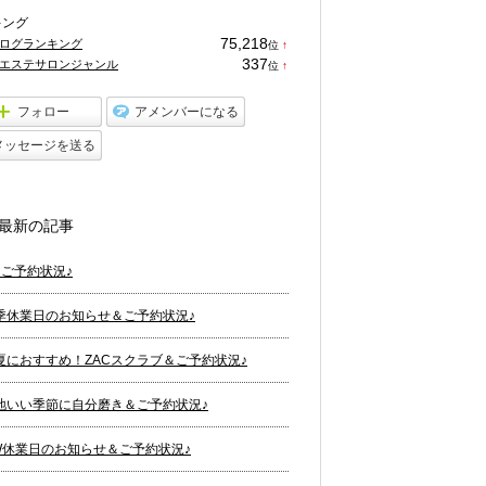
キング
75,218
ログランキング
位
↑
ラ
337
エステサロンジャンル
位
↑
ン
ラ
キ
ン
ン
キ
フォロー
アメンバーになる
グ
ン
上
グ
メッセージを送る
昇
上
昇
最新の記事
月ご予約状況♪
季休業日のお知らせ＆ご予約状況♪
夏におすすめ！ZACスクラブ＆ご予約状況♪
地いい季節に自分磨き＆ご予約状況♪
W休業日のお知らせ＆ご予約状況♪