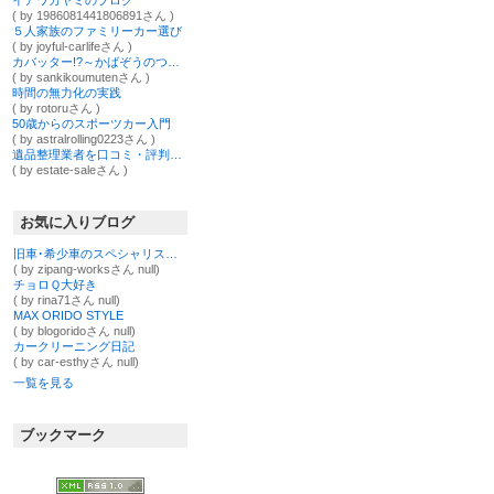
イアワカヤミのブログ
( by 1986081441806891さん )
５人家族のファミリーカー選び
( by joyful-carlifeさん )
カバッター!?～かばぞうのつぶやき～
( by sankikoumutenさん )
時間の無力化の実践
( by rotoruさん )
50歳からのスポーツカー入門
( by astralrolling0223さん )
遺品整理業者を口コミ・評判と料金相場で比較ランキング - 遺品整理マイスターズ【公式ブログ】
( by estate-saleさん )
お気に入りブログ
旧車･希少車のスペシャリスト！ヂパング車店のブログ
( by zipang-worksさん null)
チョロＱ大好き
( by rina71さん null)
MAX ORIDO STYLE
( by blogoridoさん null)
カークリーニング日記
( by car-esthyさん null)
一覧を見る
ブックマーク