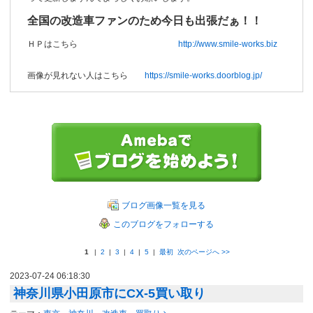
全国の改造車ファンのため今日も出張だぁ！！
ＨＰはこちら
http://www.smile-works.biz
画像が見れない人はこちら
https://smile-works.doorblog.jp/
ブログ画像一覧を見る
このブログをフォローする
1
|
2
|
3
|
4
|
5
|
最初
次のページへ
>>
2023-07-24 06:18:30
神奈川県小田原市にCX-5買い取り