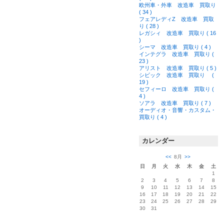
欧州車・外車 改造車 買取り
( 34 )
フェアレディZ 改造車 買取
り ( 28 )
レガシィ 改造車 買取り ( 16
)
シーマ 改造車 買取り ( 4 )
インテグラ 改造車 買取り (
23 )
アリスト 改造車 買取り ( 5 )
シビック 改造車 買取り (
19 )
セフィーロ 改造車 買取り (
4 )
ソアラ 改造車 買取り ( 7 )
オーディオ・音響・カスタム・
買取り ( 4 )
カレンダー
<<
8月
>>
日
月
火
水
木
金
土
1
2
3
4
5
6
7
8
9
10
11
12
13
14
15
16
17
18
19
20
21
22
23
24
25
26
27
28
29
30
31