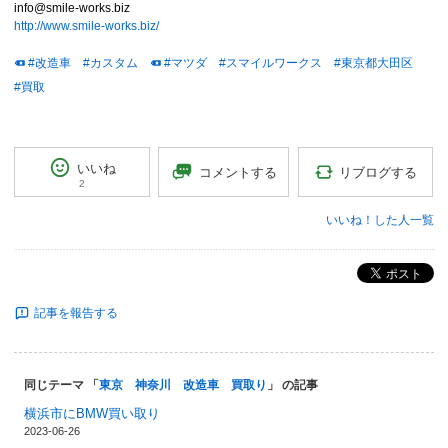
info@smile-works.biz
http://www.smile-works.biz/
#改造車
#カスタム
#マツダ
#スマイルワークス
#東京都大田区
#買取
いいね
リブログする
コメントする
2
いいね！した人一覧
ポスト
記事を報告する
同じテーマ 「
東京 神奈川 改造車 買取り
」 の記事
横浜市にBMW買い取り
2023-06-26