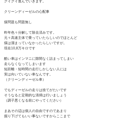
グイグイ進んでいきます。
クリーンディーゼルの心配事
煤問題も問題無し
昨年色々分解して除去済みです。
元々高速主体で乗っていたらしいのでほとんど
煤は溜まっていなかったらしいですが。
現在10,8万キロです
酷い車はインマニに隙間なく詰まってしまい
走らなくなってしまいます
短距離・短時間の走行しかしない人には
実は向いていない車なんです。
（クリーンディーゼル車）
でもディーゼルの走りは捨てがたいです
そうなると定期的な清掃は行いましょう
（調子悪くなる前にやってください）
まあその辺は個人の自由ですのであまり
掘り下げてもいい事ないですからここまで