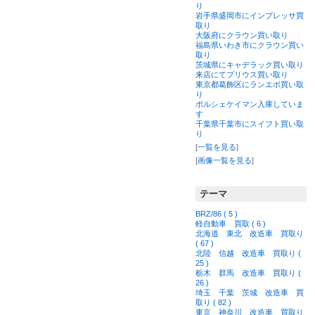
り
岩手県盛岡市にインプレッサ買
取り
大阪府にクラウン買い取り
福島県いわき市にクラウン買い
取り
茨城県にキャデラック買い取り
来店にてプリウス買い取り
東京都葛飾区にランエボ買い取
り
ポルシェケイマン入庫していま
す
千葉県千葉市にスイフト買い取
り
[
一覧を見る
]
[
画像一覧を見る
]
テーマ
BRZ/86 ( 5 )
軽自動車 買取 ( 6 )
北海道 東北 改造車 買取り
( 67 )
北陸 信越 改造車 買取り (
25 )
栃木 群馬 改造車 買取り (
26 )
埼玉 千葉 茨城 改造車 買
取り ( 82 )
東京 神奈川 改造車 買取り