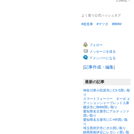
2,090
位
↑
キ
ラ
ン
ン
グ
キ
よく使う公式ハッシュタグ
上
ン
昇
グ
#改造車
#マツダ
#BMW
上
昇
フォロー
メッセージを送る
アメンバーになる
[
記事作成・編集
]
最新の記事
神奈川県小田原市にCX-5買い取
り
スマートフォーツー ターボ エ
ディションシャープレッド入庫
横浜市にBMW買い取り
愛知県名古屋市にアルテッツァ
買い取り
愛知県名古屋市にC-HR買い取
り
埼玉県所沢市にポロ買い取り
静岡県南伊豆にレガシィ買い取