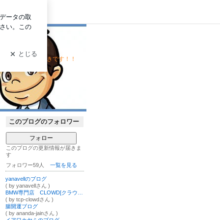
ログイン
プやＬＵＧも大好きです！！
このブログのフォロワー
フォロー
このブログの更新情報が届きま
す
フォロワー59人
一覧を見る
yanavellのブログ
( by yanavellさん )
BMW専門店 CLOWD[クラウド]
( by tcp-clowdさん )
腸開運ブログ
( by ananda-jainさん )