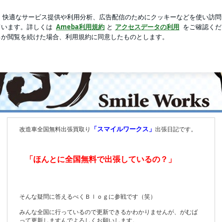
高見えするケース
新規登録
芸能人ブログ
人気ブログ
お任せ！Smile Works出張ぶろ
s出張ぶろぐ
ぐ
く画像盛りだくさんのブログです。 ドリ車、ゼロヨン、グリップ、ドレスアッ
「スマイルワークス」
改造車全国無料出張買取り
出張日記です。
「ほんとに全国無料で出張しているの？」
そんな疑問に答えるべくＢｌｏｇに参戦です（笑）
みんな全国に行っているので更新できるかわかりませんが、がむば
って更新しますんでよろしくお願いします。