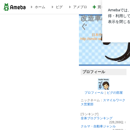
買って大正解だった
ホーム
ピグ
アメブロ
改造車の買取りは
改造車の買取りはお任せ！Smile Work
日本中に改造車を買取りに行
http://smile-works.doorblog.jp
プロフィール
プロフィール
｜
ピグの部屋
ニックネーム：
スマイルワーク
ス営業部
[ランキング]
全体ブログランキング
228,269
位
↑
ラ
クルマ・自動車ジャンル
ン