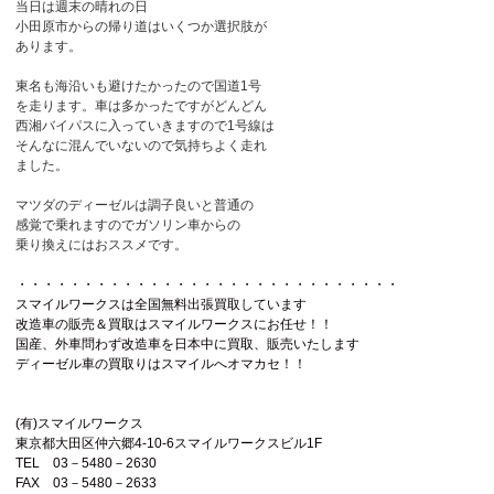
当日は週末の晴れの日
小田原市からの帰り道はいくつか選択肢が
あります。
東名も海沿いも避けたかったので国道1号
を走ります。車は多かったですがどんどん
西湘バイパスに入っていきますので1号線は
そんなに混んでいないので気持ちよく走れ
ました。
マツダのディーゼルは調子良いと普通の
感覚で乗れますのでガソリン車からの
乗り換えにはおススメです。
・・・・・・・・・・・・・・・・・・・・・・・・・・・・・
スマイルワークスは全国無料出張買取しています
改造車の販売＆買取はスマイルワークスにお任せ！！
国産、外車問わず改造車を日本中に買取、販売いたします
ディーゼル車の買取りはスマイルへオマカセ！！
(有)スマイルワークス
東京都大田区仲六郷4-10-6スマイルワークスビル1F
TEL 03－5480－2630
FAX 03－5480－2633