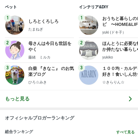
ペット
インテリア&DIY
1
1
おうちと暮らしの
しろとくろしろ
ピ 〜HOME&LI
たまねぎ
yuki (ドキ子）
2
2
母さんは今日も世話を
ほんとうに必要な
やく
か持たない暮らし
ep Life Simple
藤緒 ミルカ
yukiko
ンテリアのきろく
3
3
白柴 『きなこ』 のお気
１００均・カルデ
楽ブログ
好き！食いしん坊
らりん☆のブログ
ひろ☆みき
☆きらりん☆
もっと見る
オフィシャルブロガーランキング
総合ランキング
すべて見る