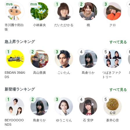
1
2
3
市川團十郎白
小林麻央
だいたひかる
桃
クロ
猿
急上昇ランキング
すべて見る
1
2
3
4
5
EBiDAN 39&Ki
高山善廣
こいたん
島倉りか
つばきファク
DS
トリー
新登場ランキング
すべて見る
1
2
3
4
5
BEYOOOOO
島倉りか
ゆうこりん
石 安伊
蒼井心音
NDS