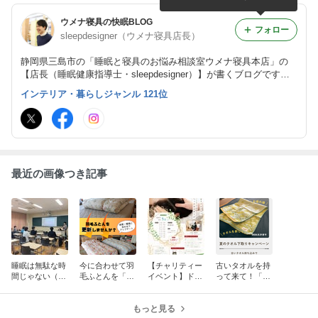
ウメナ寝具の快眠BLOG
フォロー
sleepdesigner（ウメナ寝具店長）
静岡県三島市の「睡眠と寝具のお悩み相談室ウメナ寝具本店」の
【店長（睡眠健康指導士・sleepdesigner）】が書くブログです。
睡眠の話、睡眠に絡めた寝具（布団）の話、お店の情報などを載せ
インテリア・暮らしジャンル 121位
ています。
最近の画像つき記事
睡眠は無駄な時
今に合わせて羽
【チャリティー
古いタオルを持
間じゃない（健
毛ふとんを「更
イベント】ドラ
って来て！「夏
康講座2026＠伊
新（アップデー
イヘッドマッサ
のタオル下取り
豆伊東高校定時
ト）」しましょ
ージ（2026.09.
キャンペーン
制）
う！
もっと見る
05）
（8.31まで）」