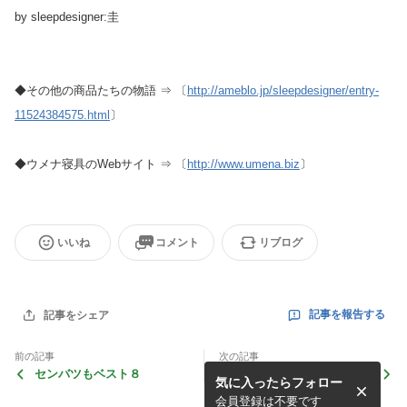
by sleepdesigner:圭
◆その他の商品たちの物語 ⇒ 〔
http://ameblo.jp/sleepdesigner/entry-
11524384575.html
〕
◆ウメナ寝具のWebサイト ⇒ 〔
http://www.umena.biz
〕
いいね
コメント
リブログ
記事を報告する
記事をシェア
前の記事
次の記事
センバツもベスト８
岡崎慎司選手のBLOG
気に入ったらフォロー
会員登録は不要です