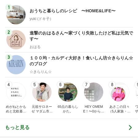
1
おうちと暮らしのレシピ 〜HOME&LIFE〜
yuki (ドキ子）
2
進撃のおはるさん〜家づくり失敗したけど私は元気で
す〜
おはる
3
１００均・カルディ大好き！食いしん坊☆きらりん☆
のブログ
☆きらりん☆
4
5
6
7
8
めがねとかも
元祖サロネー
65点の暮らし
HEY OMEM
あさこの日々
めと北欧暮ら
ゼ マダム市川
かた。
E！〜0からの
（5人家族・投
ザ
し
のほのぼのブ
家づくり〜
資・家計簿・
納
ログ
雑貨）
もっと見る