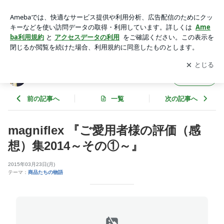
magniflex 『ご愛用者様の評価（感想）集2014～その①～』 |
ウメナ寝具の快眠BLOG
アプリをダウンロードして
ブログの更新通知
を受け取りまし
開く
ょう。
ウメナ寝具の快眠BLOG
フォロー
前の記事へ
一覧
次の記事へ
magniflex 『ご愛用者様の評価（感
想）集2014～その①～』
2015年03月23日(月)
テーマ：
商品たちの物語