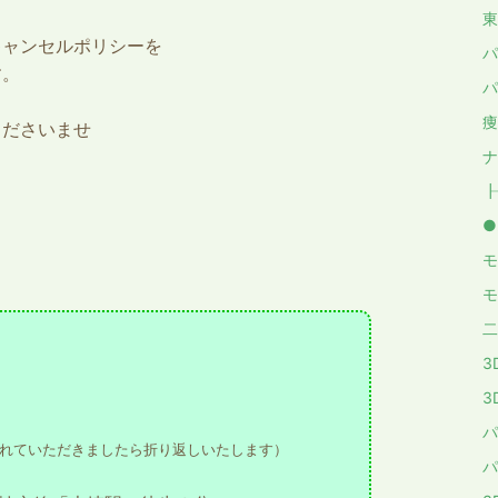
東
キャンセルポリシーを
パ
す。
パ
痩
くださいませ
ナ
┠
●
モ
モ
二
3
3
パ
れていただきましたら折り返しいたします）
パ