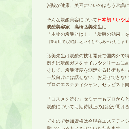
炭酸が健康、美容にいいのはもう常識
そんな炭酸美容について
日本初！いや
炭酸美容家 高橋弘美先生
に
「本物の炭酸とは！」「炭酸の効果」
（業界用でも実は…というものもあったりします
弘美先生は炭酸の技術開発で国内外で
例えば炭酸ガスをオイルやクリームに
そして、炭酸濃度を測定する技術もも
一般向けには話せない、お見せできな
プロのエステティシャン、セラピスト
「コスメを読む」セミナーもプロから
炭酸についても期待以上のお話が聞け
ですので参加資格は今現在エステティ
働いている方とさせていただきます。