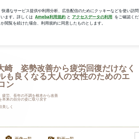
りになった体
芸能人ブログ
人気ブログ
新規登録
ロ
 | 品川区大崎 姿勢改善から疲労回復だけなくスタイルも良
大崎 姿勢改善から疲労回復だけなく
ルも良くなる大人の女性のためのエ
ロン
、疲労、長年の不調を根本から改善
を本来の自分の姿に取り戻す
目美しく
画像一覧
動画一覧