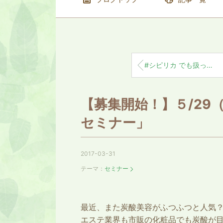
#シピリカ でも扱ってる#フロムco2 を#道端アンジェリカ さんも気に入っていると載せて...
【募集開始！】５/29
セミナー」
2017-03-31
テーマ：
セミナー
最近、また炭酸美容がふつふつと人気
エステ業界も市販の化粧品でも炭酸が