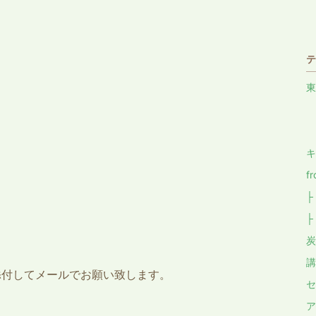
テ
東
├
├
キ
f
├
├
炭
講
添付してメールでお願い致します。
セ
ア