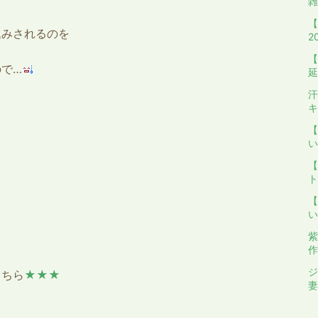
雑
【
込みされるのを
2
【
で…
延
汗
キ
【
い
【
ト
【
い
紫
作
ジ
こちら
★★★
妻