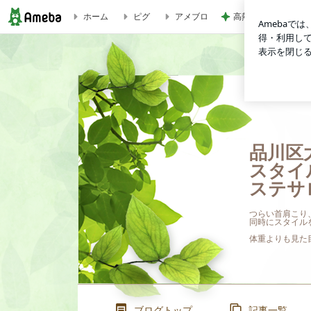
高熱で体力ダダ下が
ホーム
ピグ
アメブロ
【募集開始！】５/29（月）「プロ向け。炭酸美容セミナー」
品川区
スタイ
ステサ
つらい首肩こり
同時にスタイル
体重よりも見た
ブログトップ
記事一覧