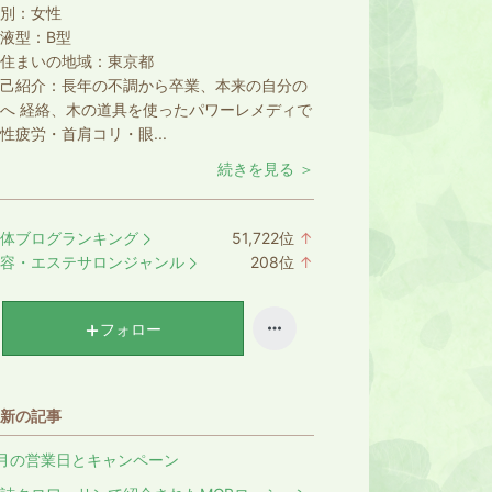
別：
女性
液型：
B型
住まいの地域：
東京都
己紹介：
長年の不調から卒業、本来の自分の
へ 経絡、木の道具を使ったパワーレメディで
性疲労・首肩コリ・眼...
続きを見る ＞
体ブログランキング
51,722
位
↑
ラ
容・エステサロンジャンル
208
位
↑
ン
ラ
キ
ン
ン
キ
フォロー
グ
ン
上
グ
昇
上
新の記事
昇
月の営業日とキャンペーン