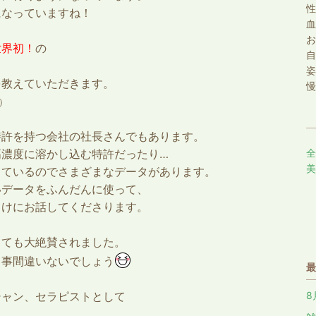
性
になっていますね！
血
お
世界初！
の
自
姿
を教えていただきます。
慢
）
特許を持つ会社の社長さんでもあります。
高濃度に溶かし込む特許だったり…
全
美
っているのでさまざまなデータがあります。
いデータをふんだんに使って、
向けにお話してくださります。
とても大絶賛されました。
る事間違いないでしょう
最
シャン、セラピストとして
8