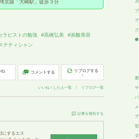
3
埼京線「大崎駅」徒歩３分
ブ
ア
グ
セラピストの勉強
#高橋弘美
#炭酸美容
●
ステティシャン
┠
┠
┠
リブログする
いね
コメントする
1
黄
サ
いいね！した人一覧
リブログ一覧
パ
メ
記事を報告する
ア
登
顔にするエス
ダ