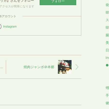
シピリカ】
さんをフォロー
フォロー
発
アクセスが簡単になります
韓
NSアカウント
ス
Instagram
韓
腸
美
日
In
●
#シピリカ でも扱ってる#フロムco2 を#道端アンジェリカ さんも気に入っていると載せて...
焼肉ジャンボ＠本郷
├
├
甥
手
健