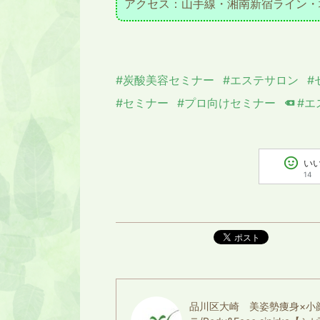
アクセス：山手線・湘南新宿ライン・
#炭酸美容セミナー
#エステサロン
#
#セミナー
#プロ向けセミナー
#エ
い
14
ポスト
品川区大崎 美姿勢痩身×小