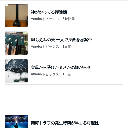
ルミ子 サカ友と久し振りの再会
Amebaトピックス
2日前
クロ 喉に刺さった魚の骨で耳鼻科
Amebaトピックス
1日前
記事を読む