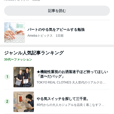
「楽〜だバッグ」
1
TOKYO REAL CLOTHES 大人世代のリアルクロー
ズ
やる気スイッチを探して三千里。
2
40代からの大人カジュアルを品良く着こなすファ
ッションブログ
急遽変更になった夏休み旅行、初めての甲子
園球場へ
3
*** あやのハピログ ***
楽天、最近美味しかったお取り寄せと「楽」
の前借り
4
50代からの無理しないおしゃれ nodoka’s Blog
定価で買ったパンツが20％OFFになってま
す！！
5
Shiori's「on」style〜干物女の成長記〜