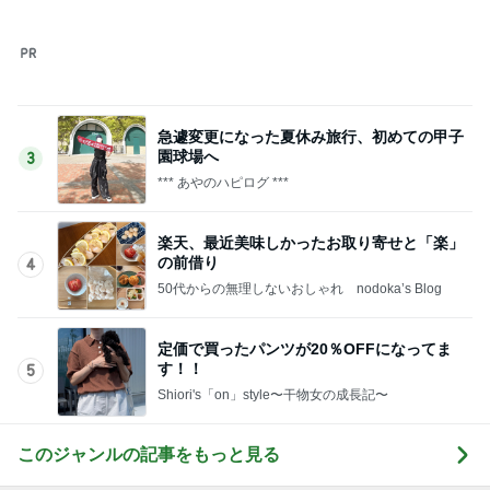
このジャンルの記事をもっと見る
神がかってる掃除機
Amebaトピックス
5時間前
堀ちえみの夫 一人で夕飯を思案中
Amebaトピックス
1日前
実母から受けたまさかの嫌がらせ
Amebaトピックス
1日前
南海トラフの発生時期が早まる可能性
Amebaトピックス
1日前