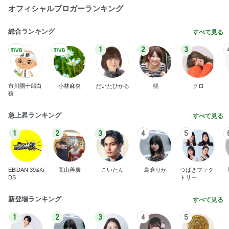
オフィシャルブロガーランキング
総合ランキング
すべて見る
1
2
3
市川團十郎白
小林麻央
だいたひかる
桃
クロ
猿
急上昇ランキング
すべて見る
1
2
3
4
5
EBiDAN 39&Ki
高山善廣
こいたん
島倉りか
つばきファク
DS
トリー
新登場ランキング
すべて見る
1
2
3
4
5