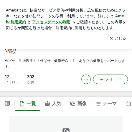
下山薬局有限会社のブログ
アプリをダウンロードして
ブログの更新通知
を受け取りまし
開く
ょう。
下山薬局有限会社のブログ
めざせ、生涯現役！！伸ばせ、健康寿命！！ あなたの健康をサポートしま
す。
12
302
フォロー
フォロワー
投稿
一覧
人気
画像
テーマ