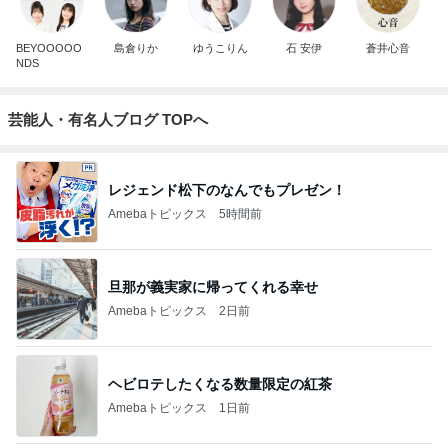
BEYOOOOO
島倉りか
ゆうこりん
石 安伊
蒼井心音
NDS
芸能人・有名人ブログ TOPへ
レジェンド松下のなんでもプレゼン！
Amebaトピックス
5時間前
旦那が義実家に帰ってくれる幸せ
Amebaトピックス
2日前
ヘビロテしたくなる数量限定の紅茶
Amebaトピックス
1日前