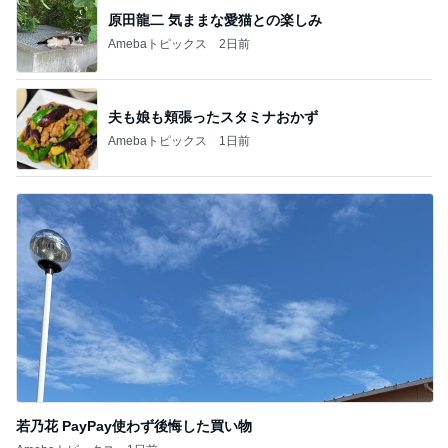
記事を読む
やって驚きだったお洒落な暑さ対策
Amebaトピックス
2日前
細川直美 友人にスカルプケア用品
Amebaトピックス
1日前
猛暑の中突入したスシローセール
Amebaトピックス
15時間前
おろしポン酢でいただく好きなとんかつ
Amebaトピックス
1日前