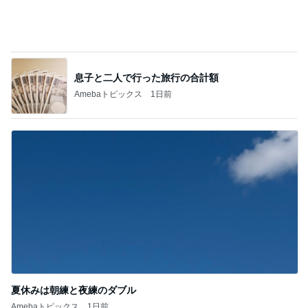
夏休みは朝練と夜練のダブル
Amebaトピックス
1日前
記事を読む
パートのやる気をアピールする勉強
Amebaトピックス
1日前
ジャンル人気記事ランキング
30代〜ファッション
★機能性重視のお洒落迷子ほど持ってほしい