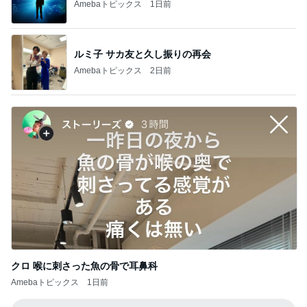
モモコ夫 妻のお土産のあなご棒鮨
Amebaトピックス
2日前
期待が大き過ぎたビジホの朝食
Amebaトピックス
11時間前
医療証なしで1380円だった医療費
Amebaトピックス
1日前
娘達のリクエストで作った甘辛チキン
Amebaトピックス
1日前