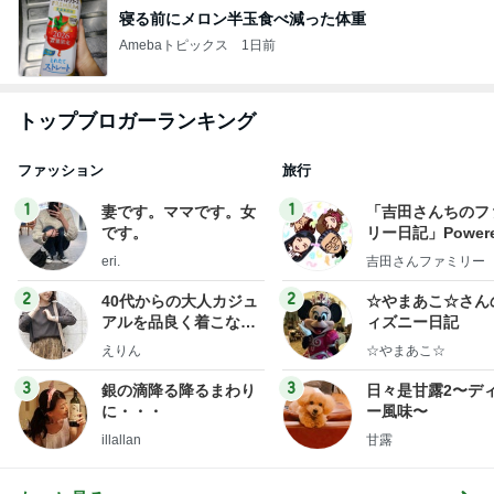
寝る前にメロン半玉食べ減った体重
Amebaトピックス
1日前
トップブロガーランキング
ファッション
旅行
1
1
妻です。ママです。女
「吉田さんちのフ
です。
リー日記」Powere
y Ameba 吉田さ
eri.
吉田さんファミリー
ミリーオフィシャ
ログ
2
2
40代からの大人カジュ
☆やまあこ☆さん
アルを品良く着こなす
ィズニー日記
ファッションブログ
えりん
☆やまあこ☆
3
3
銀の滴降る降るまわり
日々是甘露2〜デ
に・・・
ー風味〜
illallan
甘露