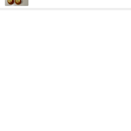
若乃花 PayPay使わず後悔した買い物
Amebaトピックス
1日前
記事を読む
一人で観て考えさせられた映画
Amebaトピックス
15時間前
だいた 似合う気がする息子のTシャツ
Amebaトピックス
1日前
友人のカルティエ購入報告で凹み