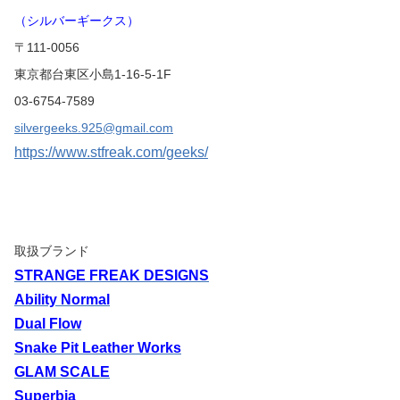
（シルバーギークス）
〒111-0056
東京都台東区小島1-16-5-1F
03-6754-7589
silvergeeks.925@gmail.com
https://www.stfreak.com/geeks/
取扱ブランド
STRANGE FREAK DESIGNS
Ability Normal
Dual Flow
Snake Pit Leather Works
GLAM SCALE
Superbia