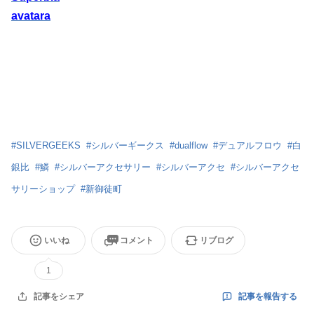
avatara
#
SILVERGEEKS
#
シルバーギークス
#
dualflow
#
デュアルフロウ
#
白
銀比
#
鱗
#
シルバーアクセサリー
#
シルバーアクセ
#
シルバーアクセ
サリーショップ
#
新御徒町
いいね
コメント
リブログ
1
記事を報告する
記事をシェア