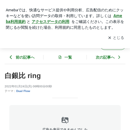
白銀比 ring | SILVER GEEKS (シルバーギークス）
アプリをダウンロードして
ブログの更新通知
を受け取りまし
開く
ょう。
SILVER GEEKS (シルバーギークス）
フォロー
前の記事へ
一覧
次の記事へ
白銀比 ring
2022年01月24日(月) 06時00分00秒
テーマ：
Dual Flow
広告を表示できませんでした