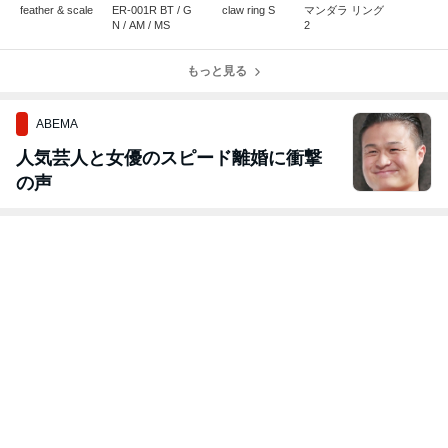
feather & scale
ER-001R BT / G
claw ring S
マンダラ リング
N / AM / MS
2
もっと見る
ABEMA
人気芸人と女優のスピード離婚に衝撃
の声