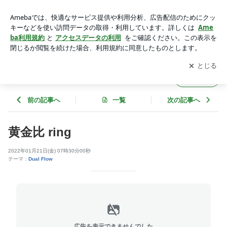
黄金比 ring | SILVER GEEKS (シルバーギークス）
アプリをダウンロードして
ブログの更新通知
を受け取りまし
開く
ょう。
SILVER GEEKS (シルバーギークス）
フォロー
前の記事へ
一覧
次の記事へ
黄金比 ring
2022年01月21日(金) 07時30分00秒
テーマ：
Dual Flow
広告を表示できませんでした