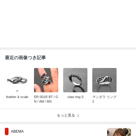
最近の画像つき記事
feather & scale
ER-001R BT / G
claw ring S
マンダラ リング
N / AM / MS
2
もっと見る
ABEMA