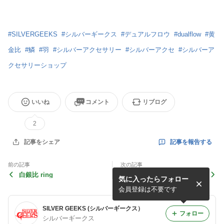
#
SILVERGEEKS
#
シルバーギークス
#
デュアルフロウ
#
dualflow
#
黄
金比
#
鱗
#
羽
#
シルバーアクセサリー
#
シルバーアクセ
#
シルバーア
クセサリーショップ
いいね
コメント
リブログ
2
記事を報告する
記事をシェア
前の記事
次の記事
白銀比 ring
ストフリ入荷～！
気に入ったらフォロー
会員登録は不要です
SILVER GEEKS (シルバーギークス）
フォロー
シルバーギークス