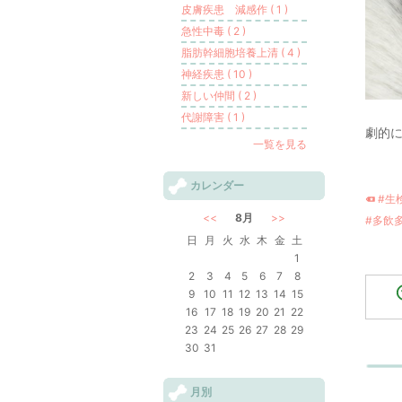
皮膚疾患 減感作 ( 1 )
急性中毒 ( 2 )
脂肪幹細胞培養上清 ( 4 )
神経疾患 ( 10 )
新しい仲間 ( 2 )
代謝障害 ( 1 )
劇的
一覧を見る
カレンダー
#生
<<
8月
>>
#多飲
日
月
火
水
木
金
土
1
2
3
4
5
6
7
8
9
10
11
12
13
14
15
16
17
18
19
20
21
22
23
24
25
26
27
28
29
30
31
月別