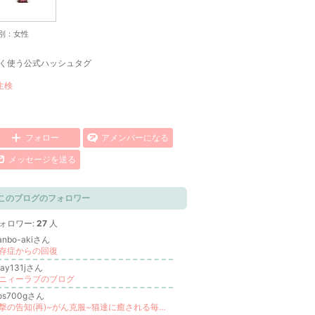
別：
女性
く使う公式ハッシュタグ
生検
フォロー
アメンバーになる
メッセージを送る
このブログのフォロワー
ォロワー:
27
人
anbo-akiさん
存症からの回復
hay131jさん
ニィーラブのブログ
os700gさん
衝撃の告知(再)~がん克服~猫達に癒される毎日♡