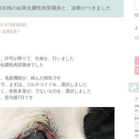
3生検の結果化膿性肉芽腫炎と、診断がつきました
性
2-07 09:48:30
よ
：
皮膚疾患
#
の、許可が降りて、生検を、行いました
は化膿性肉芽腫炎でした
は、免疫機能が、絡んだ病気です
ので、まずは、コルチコイドを、選択しました
べく、多飲多尿が、でないものを、選択しました
、投与後7日てす
フ
m
依
k
ジ
m