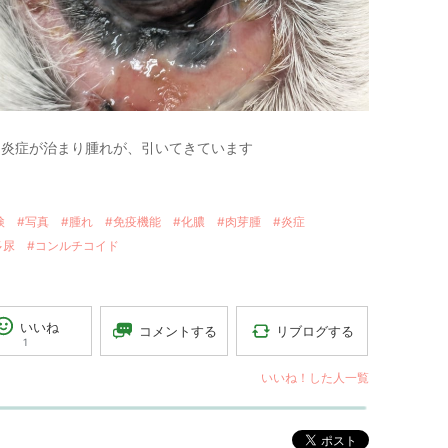
に炎症が治まり腫れが、引いてきています
検
#写真
#腫れ
#免疫機能
#化膿
#肉芽腫
#炎症
多尿
#コンルチコイド
いいね
リブログする
コメントする
1
いいね！した人一覧
ポスト