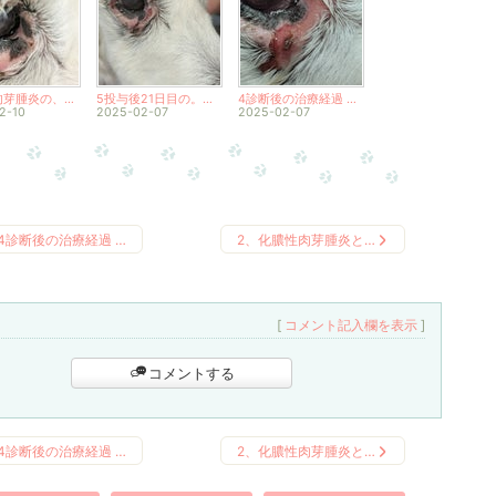
化膿性肉芽腫炎の、経過
5投与後21日目の。状態
4診断後の治療経過 イングリッシュレトリーバー
2-10
2025-02-07
2025-02-07
4診断後の治療経過 …
2、化膿性肉芽腫炎と…
[
コメント記入欄を表示
]
コメントする
4診断後の治療経過 …
2、化膿性肉芽腫炎と…