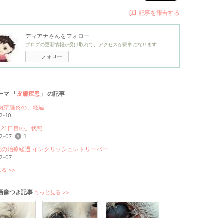
記事を報告する
ディアナ
さんをフォロー
ブログの更新情報が受け取れて、アクセスが簡単になります
フォロー
ーマ 「
皮膚疾患
」 の記事
肉芽腫炎の、経過
2-10
後21日目の。状態
1
2-07
後の治療経過 イングリッシュレトリーバー
2-07
る >>
画像つき記事
もっと見る >>