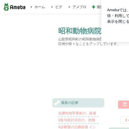
ホーム
ピグ
アメブロ
彼氏がいるのにやら
3生検の結果化膿性肉芽腫炎と、診断がつきました | 昭和動物病
昭和動物病院Blog
山梨県昭和町の昭和動物病院のBlogです。
症例や様々なことをアップしています。
最新の記事
化膿性肉芽腫炎の、経過
5投与後21日目の。状態
4診断後の治療経過 イン