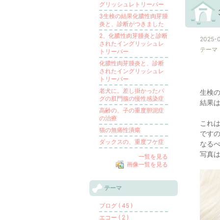
グリッシュレトリーバー
3生検の結果化膿性肉芽腫
炎と、診断がつきました
2、化膿性肉芽腫炎と診断
2025-0
されたイングリッシュレ
テーマ
トリーバー
化膿性肉芽腫炎と、診断
されたイングリッシュレ
トリーバー
老犬に。差し掛かったパ
生検
グの肛門腺の慢性感染症
結果
高齢の、子の重度胆泥症
の治療
これ
猫の無痛性潰瘍
です
ダックスの、重度フケ症
なる
写真は
一覧を見る
画像一覧を見る
テーマ
ブログ ( 45 )
エコー ( 2 )