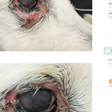
g
i
i
k
※