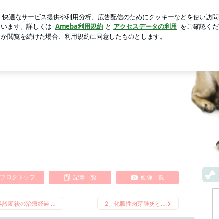
かした飲み会
芸能人ブログ
人気ブログ
新規登録
ロ
院Blog
ブログトップ
記事一覧
画像一覧
4診断後の治療経過 …
2、化膿性肉芽腫炎と…