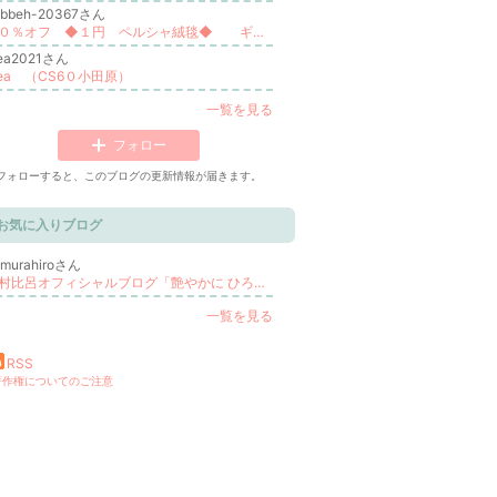
abbeh-20367さん
９０％オフ ◆１円 ペルシャ絨毯◆ ギャッベ
dea2021さん
dea （CS6０小田原）
一覧を見る
フォロー
フォローすると、このブログの更新情報が届きます。
お気に入りブログ
omurahiroさん
古村比呂オフィシャルブログ「艶やかに ひろやかに」powered by Ameba
更新
一覧を見る
RSS
著作権についてのご注意